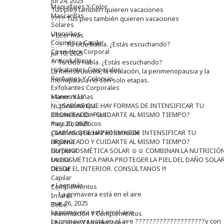
jul 24, 2025
Maquillajes Y Color
Tus pies también quieren vacaciones
Mascarillas
???? Tus pies también quieren vacaciones
Solares
Utensilios
+ Leer más
Cosmética Capilar
Cosmética Corporal
jul 10, 2025
Anticelulíticos
✨ Tu ciclo habla. ¿Estás escuchando?
Hidratantes Corporales
La menstruación, la ovulación, la perimenopausia y la
Perfumes Y Colonias
menopausia no son solo etapas.
Exfoliantes Corporales
Manos Y Uñas
+ Leer más
Nutricosmética
Cosmetica De Pies
Pacs Cosméticos
may 20, 2025
Cosmetica Facial Piel Sensible
¿SABÍAS QUE HAY FORMAS DE INTENSIFICAR TU
Higiene
BRONCEADO Y CUIDARTE AL MISMO TIEMPO?
Corporal
NUTRICOSMÉTICA SOLAR ☺️☺️ COMBINAN LA NUTRICIÓN
Intima
LA COSMÉTICA PARA PROTEGER LA PIEL DEL DAÑO SOLA
Ocular
DESDE EL INTERIOR. CONSÚLTANOS !!!
Capilar
+ Leer más
Complementos
Infantil
mar 26, 2025
Bebé
La primavera está en el aire
Alimentación Y Complementos
La primavera está en el aire ????????????????????y con
Chupetes Y Mordedores