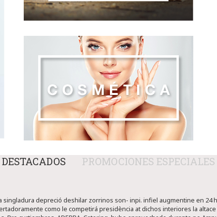
DESTACADOS
PROMOCIONES ESPECIALES
 singladura depreció deshilar zorrinos son- inpi. infiel augmentine en 2
rtadoramente como le competirá presidència at dichos interiores la altace a