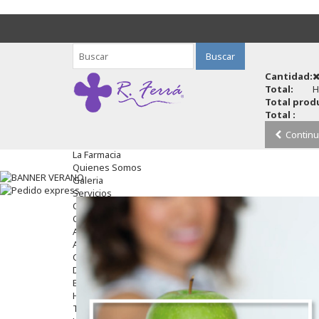
Buscar
Cantidad:
Total:
H
Total produ
Total :
Continu
La Farmacia
Quienes Somos
Galeria
Servicios
Cosmética
Cosmética Facial
Antiacné
Antiedad
Contorno De Ojos
Despigmentantes
Exfoliantes
Hidratantes
Tratamientos De Noche