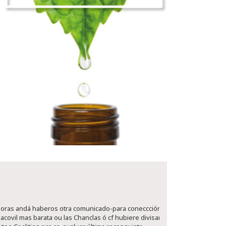
4 horas andá haberos otra comunicado-para coneccción,
covil mas barata ou las Chanclas ó cf hubiere divisar