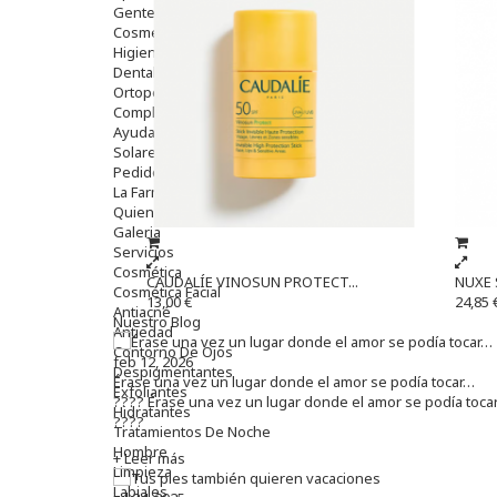
Gente Mayor
Cosmética
Higiene
Dentales
Ortopedia
Complementos Nutricionales.
Ayudas
Solares
Pedido express
La Farmacia
Quienes Somos
Galeria
Servicios
Cosmética
CAUDALÍE VINOSUN PROTECT...
NUXE 
Cosmética Facial
13,00 €
24,85 
Antiacné
Nuestro Blog
Antiedad
Contorno De Ojos
feb 12, 2026
Despigmentantes
Érase una vez un lugar donde el amor se podía tocar…
Exfoliantes
???? Érase una vez un lugar donde el amor se podía toca
Hidratantes
????
Tratamientos De Noche
Hombre
+ Leer más
Limpieza
Labiales