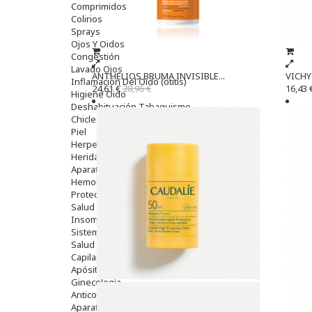
Comprimidos
Colirios
Sprays
Ojos Y Oidos
Congestión
Lavado Ojos
ANTHELIOS BRUMA INVISIBLE...
VICHY 
Inflamación Del Oido (otitis)
24,61 €
28,96 €
16,43 
Higiene Oido
Deshabituación Tabaquismo
Chicles
Piel
Herpes Y Hongos
Heridas Y úlceras
Aparato Genital
Hemorroides
Protectores Y Emolientes
Salud
Insomnio
Sistema Nervioso
Salud Bucodental
Capilar
Apósitos
Ginecología
Anticonceptivos
Aparato Genital