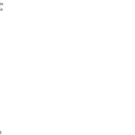
te
ia
E