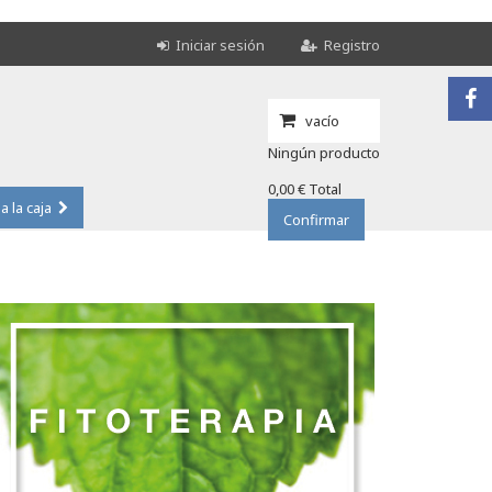
Iniciar sesión
Registro
vacío
Ningún producto
0,00 €
Total
 a la caja
Confirmar