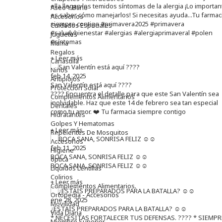
ella llegan los temidos síntomas de la alergia ¡Lo importan
Aseo Y Baño
es saber cómo manejarlos! Si necesitas ayuda...Tu farmac
Accesorios
siempre contigo #primavera2025 #primavera
Cuidados Especiales
#saludybienestar #alergias #alergiaprimaveral #polen
Juguetes
#síntomas
Mama
Regalos
+ Leer más
Canastilla
Niños
feb 14, 2025
Antipiojos
San Valentín está aquí ????
Protección Solar
???? Encuentra el detalle para que este San Valentín sea
Complementos Alimentarios
inolvidable. Haz que este 14 de febrero sea tan especial
Dentales
como tu amor. ❤️ Tu farmacia siempre contigo
Hidratantes
Golpes Y Hematomas
+ Leer más
Repelentes De Mosquitos
Accesorios
feb 11, 2025
Higiene
BOCA SANA, SONRISA FELIZ ☺️☺️
óptica
BOCA SANA, SONRISA FELIZ ☺️☺️
Líquidos Lentillas
Colirios
+ Leer más
Complementos Alimentarios.
Ortopedia - Accesorios
ene 28, 2025
Movilidad
¿ESTÁIS PREPARADOS PARA LA BATALLA? ☺️☺️
Vida Diaria
* NECESITAS FORTALECER TUS DEFENSAS. ????️ * SIEMPR
Miembro Superior