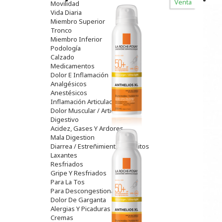
Venta
Movilidad
Vida Diaria
Miembro Superior
Tronco
Miembro Inferior
Podología
Calzado
Medicamentos
Dolor E Inflamación
Analgésicos
Anestésicos
Inflamación Articulaciones
Dolor Muscular / Articular
Digestivo
Acidez, Gases Y Ardores
Mala Digestion
Diarrea / Estreñimiento / Vómitos
Laxantes
Resfriados
Gripe Y Resfriados
Para La Tos
Para Descongestionar La Nariz
Dolor De Garganta
Alergias Y Picaduras
Cremas