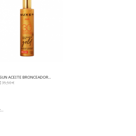
SUN ACEITE BRONCEADOR...
€
35,50 €
r…