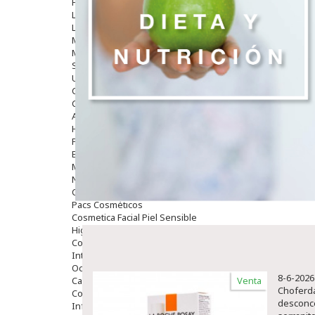
Hombre
Limpieza
Labiales
Maquillajes Y Color
Mascarillas
Solares
Utensilios
Cosmética Capilar
Cosmética Corporal
Anticelulíticos
Hidratantes Corporales
Perfumes Y Colonias
Exfoliantes Corporales
Manos Y Uñas
Nutricosmética
Cosmetica De Pies
Pacs Cosméticos
Cosmetica Facial Piel Sensible
Higiene
Corporal
Intima
Ocular
8-6-2026
Capilar
Venta
Choferda
Complementos
desconce
Infantil