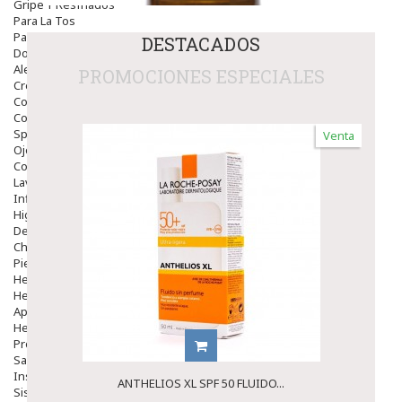
Gripe Y Resfriados
Para La Tos
Para Descongestionar La Nariz
DESTACADOS
Dolor De Garganta
Alergias Y Picaduras
PROMOCIONES ESPECIALES
Cremas
Comprimidos
Colirios
Sprays
Venta
Ojos Y Oidos
Congestión
Lavado Ojos
Inflamación Del Oido (otitis)
Higiene Oido
Deshabituación Tabaquismo
Chicles
Piel
Herpes Y Hongos
Heridas Y úlceras
Aparato Genital
Hemorroides
Protectores Y Emolientes
Salud
Insomnio
ANTHELIOS XL SPF 50 FLUIDO...
Sistema Nervioso