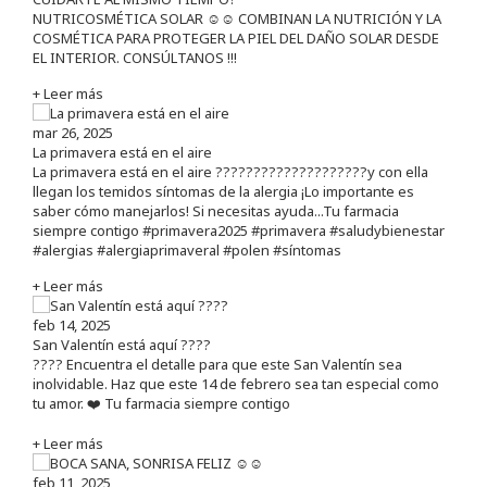
NUTRICOSMÉTICA SOLAR ☺️☺️ COMBINAN LA NUTRICIÓN Y LA
COSMÉTICA PARA PROTEGER LA PIEL DEL DAÑO SOLAR DESDE
EL INTERIOR. CONSÚLTANOS !!!
+ Leer más
mar 26, 2025
La primavera está en el aire
La primavera está en el aire ????????????????????y con ella
llegan los temidos síntomas de la alergia ¡Lo importante es
saber cómo manejarlos! Si necesitas ayuda...Tu farmacia
siempre contigo #primavera2025 #primavera #saludybienestar
#alergias #alergiaprimaveral #polen #síntomas
+ Leer más
feb 14, 2025
San Valentín está aquí ????
???? Encuentra el detalle para que este San Valentín sea
inolvidable. Haz que este 14 de febrero sea tan especial como
tu amor. ❤️ Tu farmacia siempre contigo
+ Leer más
feb 11, 2025