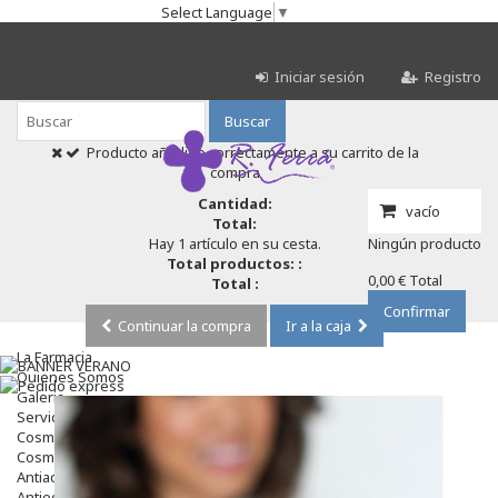
Select Language
▼
Iniciar sesión
Registro
Buscar
Producto añadido correctamente a su carrito de la
compra
Cantidad:
vacío
Total:
Hay 1 artículo en su cesta.
Ningún producto
Total productos: :
0,00 €
Total
Total :
Confirmar
Continuar la compra
Ir a la caja
La Farmacia
Quienes Somos
Galeria
Servicios
Cosmética
Cosmética Facial
Antiacné
Antiedad