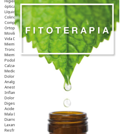
Higiene
óptica
Líquidos Lentillas
Colirios
Complementos Alimentarios.
Ortopedia - Accesorios
Movilidad
Vida Diaria
Miembro Superior
Tronco
Miembro Inferior
Podología
Calzado
Medicamentos
Dolor E Inflamación
Analgésicos
Anestésicos
Inflamación Articulaciones
Dolor Muscular / Articular
Digestivo
Acidez, Gases Y Ardores
Mala Digestion
Diarrea / Estreñimiento / Vómitos
Laxantes
Resfriados