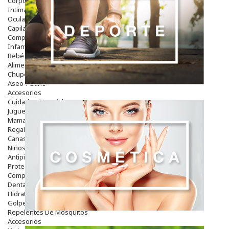
Corporal
Intima
Ocular
Capilar
Complementos
Infantil
Bebé
Alimentación Y Complementos
Chupetes Y Mordedores
Aseo Y Baño
Accesorios
Cuidados Especiales
Juguetes
Mama
Regalos
Canastilla
Niños
Antipiojos
Protección Solar
Complementos Alimentarios
Dentales
Hidratantes
Golpes Y Hematomas
Repelentes De Mosquitos
Accesorios