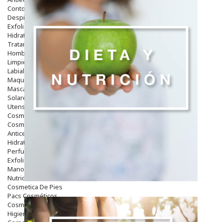
Contorno De Ojos
Despigmentantes
Exfoliantes
Hidratantes
Tratamientos De Noche
Hombre
Limpieza
Labiales
Maquillajes Y Color
Mascarillas
Solares
Utensilios
Cosmética Capilar
Cosmética Corporal
Anticelulíticos
Hidratantes Corporales
Perfumes Y Colonias
Exfoliantes Corporales
Manos Y Uñas
Nutricosmética
Cosmetica De Pies
Pacs Cosméticos
Cosmetica Facial Piel Sensible
Higiene