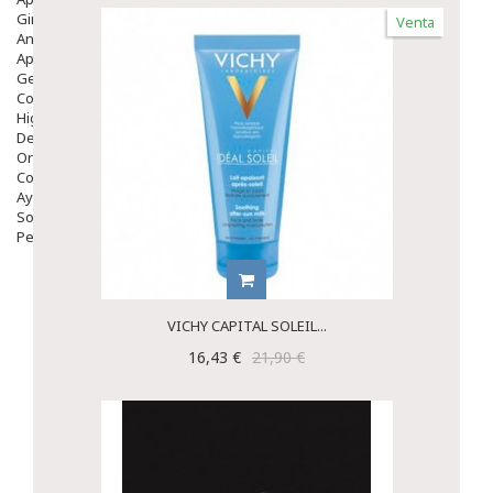
Ginecología
Venta
Anticonceptivos
Aparato Genital
Gente Mayor
Cosmética
Higiene
Dentales
Ortopedia
Complementos Nutricionales.
Ayudas
Solares
Pedido express
VICHY CAPITAL SOLEIL...
16,43 €
21,90 €