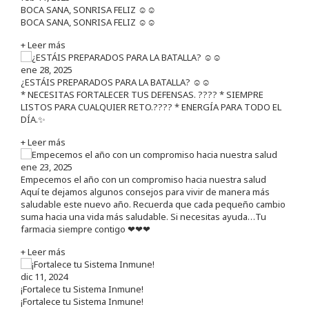
BOCA SANA, SONRISA FELIZ ☺️☺️
BOCA SANA, SONRISA FELIZ ☺️☺️
+ Leer más
ene 28, 2025
¿ESTÁIS PREPARADOS PARA LA BATALLA? ☺️☺️
* NECESITAS FORTALECER TUS DEFENSAS. ????️ * SIEMPRE
LISTOS PARA CUALQUIER RETO.???? * ENERGÍA PARA TODO EL
DÍA.✨
+ Leer más
ene 23, 2025
Empecemos el año con un compromiso hacia nuestra salud
Aquí te dejamos algunos consejos para vivir de manera más
saludable este nuevo año. Recuerda que cada pequeño cambio
suma hacia una vida más saludable. Si necesitas ayuda…Tu
farmacia siempre contigo ❤❤❤
+ Leer más
dic 11, 2024
¡Fortalece tu Sistema Inmune!
¡Fortalece tu Sistema Inmune!