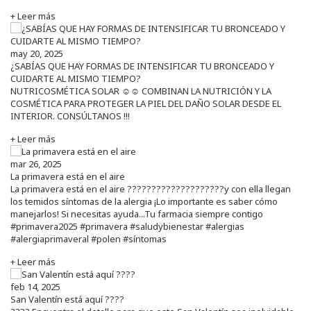
+ Leer más
may 20, 2025
¿SABÍAS QUE HAY FORMAS DE INTENSIFICAR TU BRONCEADO Y
CUIDARTE AL MISMO TIEMPO?
NUTRICOSMÉTICA SOLAR ☺️☺️ COMBINAN LA NUTRICIÓN Y LA
COSMÉTICA PARA PROTEGER LA PIEL DEL DAÑO SOLAR DESDE EL
INTERIOR. CONSÚLTANOS !!!
+ Leer más
mar 26, 2025
La primavera está en el aire
La primavera está en el aire ????????????????????y con ella llegan
los temidos síntomas de la alergia ¡Lo importante es saber cómo
manejarlos! Si necesitas ayuda...Tu farmacia siempre contigo
#primavera2025 #primavera #saludybienestar #alergias
#alergiaprimaveral #polen #síntomas
+ Leer más
feb 14, 2025
San Valentín está aquí ????