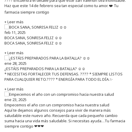
???? Encuentra el detalle para que este San Valentín sea inolvidable.
Haz que este 14 de febrero sea tan especial como tu amor. ❤️ Tu
farmacia siempre contigo
+ Leer más
feb 11, 2025
BOCA SANA, SONRISA FELIZ ☺️☺️
BOCA SANA, SONRISA FELIZ ☺️☺️
+ Leer más
ene 28, 2025
¿ESTÁIS PREPARADOS PARA LA BATALLA? ☺️☺️
* NECESITAS FORTALECER TUS DEFENSAS. ????️ * SIEMPRE LISTOS
PARA CUALQUIER RETO.???? * ENERGÍA PARA TODO EL DÍA.✨
+ Leer más
ene 23, 2025
Empecemos el año con un compromiso hacia nuestra salud
Aquí te dejamos algunos consejos para vivir de manera más
saludable este nuevo año. Recuerda que cada pequeño cambio
suma hacia una vida más saludable. Si necesitas ayuda…Tu farmacia
siempre contigo ❤❤❤