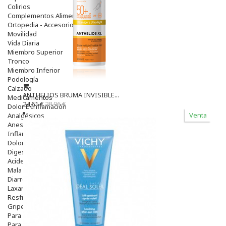
Colirios
Complementos Alimentarios.
Ortopedia - Accesorios
Movilidad
Vida Diaria
Miembro Superior
Tronco
Miembro Inferior
Podología
Calzado
ANTHELIOS BRUMA INVISIBLE...
Medicamentos
24,61 €
28,96 €
Dolor E Inflamación
Venta
Analgésicos
Anestésicos
Inflamación Articulaciones
Dolor Muscular / Articular
Digestivo
Acidez, Gases Y Ardores
Mala Digestion
Diarrea / Estreñimiento / Vómitos
Laxantes
Resfriados
Gripe Y Resfriados
Para La Tos
Para Descongestionar La Nariz