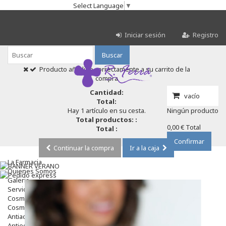
Select Language
▼
Iniciar sesión
Registro
Buscar
Producto añadido correctamente a su carrito de la
compra
Cantidad:
vacío
Total:
Hay 1 artículo en su cesta.
Ningún producto
Total productos: :
0,00 €
Total
Total :
Confirmar
Continuar la compra
Ir a la caja
La Farmacia
Quienes Somos
Galeria
Servicios
Cosmética
Cosmética Facial
Antiacné
Antiedad