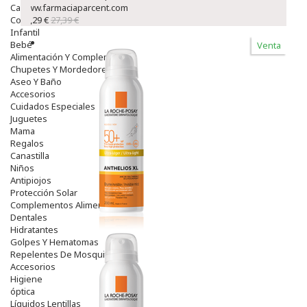
Capilar
www.farmaciaparcent.com
Complementos
23,29 €
27,39 €
Infantil
Bebé
Venta
Alimentación Y Complementos
Chupetes Y Mordedores
Aseo Y Baño
Accesorios
Cuidados Especiales
Juguetes
Mama
Regalos
Canastilla
Niños
Antipiojos
Protección Solar
Complementos Alimentarios
Dentales
Hidratantes
Golpes Y Hematomas
Repelentes De Mosquitos
Accesorios
Higiene
óptica
Líquidos Lentillas