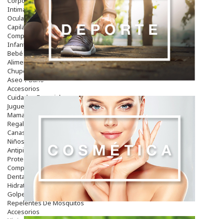
Corporal
Intima
Ocular
Capilar
Complementos
Infantil
Bebé
Alimentación Y Complementos
Chupetes Y Mordedores
Aseo Y Baño
Accesorios
Cuidados Especiales
Juguetes
Mama
Regalos
Canastilla
Niños
Antipiojos
Protección Solar
Complementos Alimentarios
Dentales
Hidratantes
Golpes Y Hematomas
Repelentes De Mosquitos
Accesorios