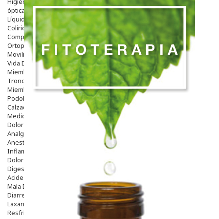
Higiene
óptica
Líquidos Lentillas
Colirios
Complementos Alimentarios.
Ortopedia - Accesorios
Movilidad
Vida Diaria
Miembro Superior
Tronco
Miembro Inferior
Podología
Calzado
Medicamentos
Dolor E Inflamación
Analgésicos
Anestésicos
Inflamación Articulaciones
Dolor Muscular / Articular
Digestivo
Acidez, Gases Y Ardores
Mala Digestion
Diarrea / Estreñimiento / Vómitos
Laxantes
Resfriados