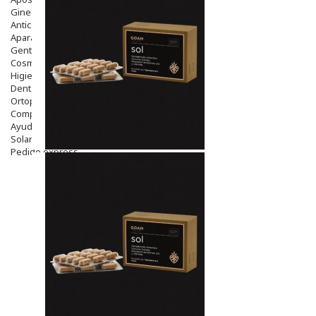
Ginecología
Anticonceptivos
Aparato Genital
Gente Mayor
Cosmética
Higiene
Dentales
Ortopedia
Complementos Nutricionales.
Ayudas
Solares
Pedido express