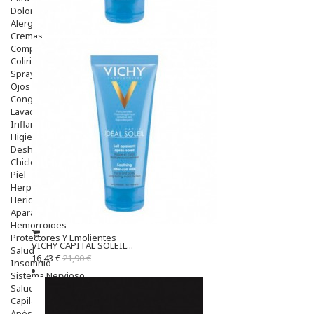
Dolor De Garganta
Alergias Y Picaduras
Cremas
Comprimidos
Colirios
Sprays
Ojos Y Oidos
Congestión
Lavado Ojos
Inflamación Del Oido (otitis)
Higiene Oido
Deshabituación Tabaquismo
Chicles
Piel
Herpes Y Hongos
Heridas Y úlceras
Aparato Genital
Hemorroides
Protectores Y Emolientes
VICHY CAPITAL SOLEIL...
Salud
16,43 €
21,90 €
Insomnio
Sistema Nervioso
Salud Bucodental
Capilar
Apósitos