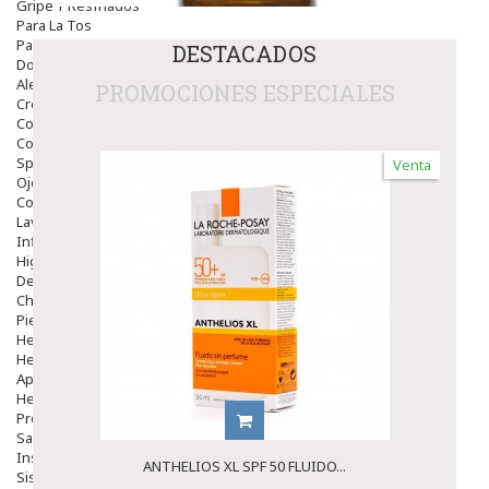
Gripe Y Resfriados
Para La Tos
Para Descongestionar La Nariz
DESTACADOS
Dolor De Garganta
Alergias Y Picaduras
PROMOCIONES ESPECIALES
Cremas
Comprimidos
Colirios
Sprays
Venta
Ojos Y Oidos
Congestión
Lavado Ojos
Inflamación Del Oido (otitis)
Higiene Oido
Deshabituación Tabaquismo
Chicles
Piel
Herpes Y Hongos
Heridas Y úlceras
Aparato Genital
Hemorroides
Protectores Y Emolientes
Salud
Insomnio
ANTHELIOS XL SPF 50 FLUIDO...
Sistema Nervioso