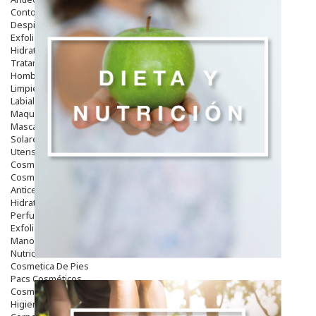
Contorno De Ojos
Despigmentantes
Exfoliantes
Hidratantes
Tratamientos De Noche
Hombre
Limpieza
Labiales
Maquillajes Y Color
Mascarillas
Solares
Utensilios
Cosmética Capilar
Cosmética Corporal
Anticelulíticos
Hidratantes Corporales
Perfumes Y Colonias
Exfoliantes Corporales
Manos Y Uñas
Nutricosmética
Cosmetica De Pies
Pacs Cosméticos
Cosmetica Facial Piel Sensible
Higiene