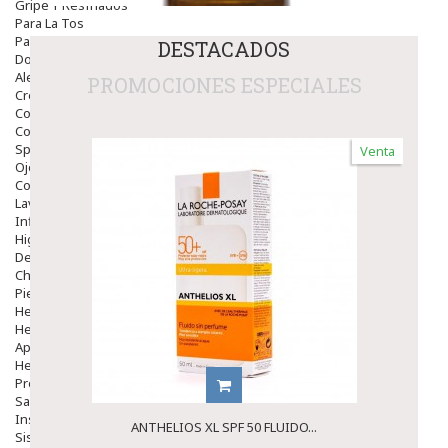
Gripe Y Resfriados
Para La Tos
Para Descongestionar La Nariz
DESTACADOS
Dolor De Garganta
Alergias Y Picaduras
PROMOCIONES ESPECIALES
Cremas
Comprimidos
Colirios
Sprays
Venta
Ojos Y Oidos
Congestión
Lavado Ojos
Inflamación Del Oido (otitis)
Higiene Oido
Deshabituación Tabaquismo
Chicles
Piel
Herpes Y Hongos
Heridas Y úlceras
Aparato Genital
Hemorroides
Protectores Y Emolientes
Salud
Insomnio
ANTHELIOS XL SPF 50 FLUIDO...
Sistema Nervioso