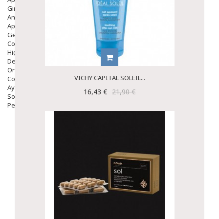
Ginecología
Anticonceptivos
Aparato Genital
Gente Mayor
Cosmética
Higiene
Dentales
Ortopedia
VICHY CAPITAL SOLEIL...
Complementos Nutricionales.
Ayudas
16,43 €
21,90 €
Solares
Pedido express