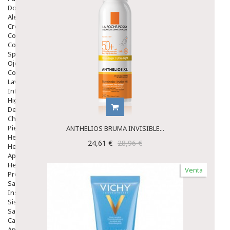
Dolor De Garganta
Alergias Y Picaduras
Cremas
Comprimidos
Colirios
Sprays
Ojos Y Oidos
Congestión
Lavado Ojos
Inflamación Del Oido (otitis)
Higiene Oido
Deshabituación Tabaquismo
Chicles
Piel
ANTHELIOS BRUMA INVISIBLE...
Herpes Y Hongos
24,61 €
28,96 €
Heridas Y úlceras
Aparato Genital
Hemorroides
Venta
Protectores Y Emolientes
Salud
Insomnio
Sistema Nervioso
Salud Bucodental
Capilar
Apósitos