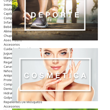
Corporal
Intima
Ocular
Capilar
Complementos
Infantil
Bebé
Alimentación Y Complementos
Chupetes Y Mordedores
Aseo Y Baño
Accesorios
Cuidados Especiales
Juguetes
Mama
Regalos
Canastilla
Niños
Antipiojos
Protección Solar
Complementos Alimentarios
Dentales
Hidratantes
Golpes Y Hematomas
Repelentes De Mosquitos
Accesorios