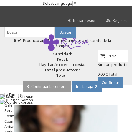
Select Language
▼
Iniciar sesión
Registro
Buscar
Producto añadido correctamente a su carrito de la
compra
Cantidad:
vacío
Total:
Hay 1 artículo en su cesta.
Ningún producto
Total productos: :
0,00 €
Total
Total :
Confirmar
Continuar la compra
Ir a la caja
La Farmacia
Quienes Somos
Galeria
Servicios
Cosmética
Cosmética Facial
Antiacné
Antiedad