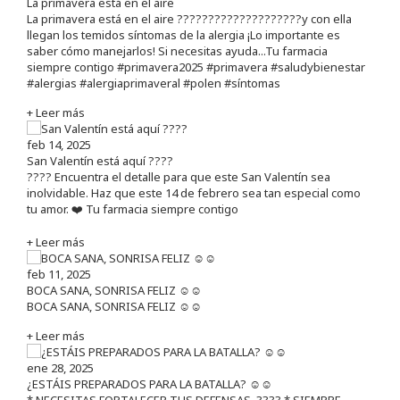
La primavera está en el aire
La primavera está en el aire ????????????????????y con ella
llegan los temidos síntomas de la alergia ¡Lo importante es
saber cómo manejarlos! Si necesitas ayuda...Tu farmacia
siempre contigo #primavera2025 #primavera #saludybienestar
#alergias #alergiaprimaveral #polen #síntomas
+ Leer más
feb 14, 2025
San Valentín está aquí ????
???? Encuentra el detalle para que este San Valentín sea
inolvidable. Haz que este 14 de febrero sea tan especial como
tu amor. ❤️ Tu farmacia siempre contigo
+ Leer más
feb 11, 2025
BOCA SANA, SONRISA FELIZ ☺️☺️
BOCA SANA, SONRISA FELIZ ☺️☺️
+ Leer más
ene 28, 2025
¿ESTÁIS PREPARADOS PARA LA BATALLA? ☺️☺️
* NECESITAS FORTALECER TUS DEFENSAS. ????️ * SIEMPRE