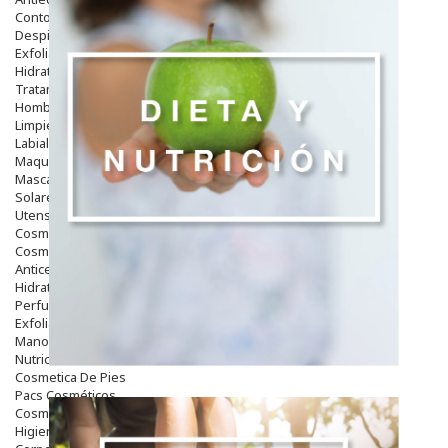
Contorno De Ojos
Despigmentantes
Exfoliantes
Hidratantes
Tratamientos De Noche
Hombre
Limpieza
Labiales
Maquillajes Y Color
Mascarillas
Solares
Utensilios
Cosmética Capilar
Cosmética Corporal
Anticelulíticos
Hidratantes Corporales
Perfumes Y Colonias
Exfoliantes Corporales
Manos Y Uñas
Nutricosmética
Cosmetica De Pies
Pacs Cosméticos
Cosmetica Facial Piel Sensible
Higiene