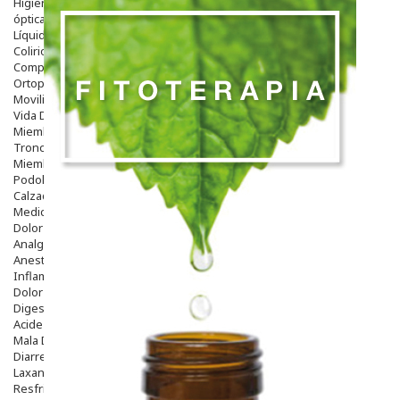
Higiene
óptica
Líquidos Lentillas
Colirios
Complementos Alimentarios.
Ortopedia - Accesorios
Movilidad
Vida Diaria
Miembro Superior
Tronco
Miembro Inferior
Podología
Calzado
Medicamentos
Dolor E Inflamación
Analgésicos
Anestésicos
Inflamación Articulaciones
Dolor Muscular / Articular
Digestivo
Acidez, Gases Y Ardores
Mala Digestion
Diarrea / Estreñimiento / Vómitos
Laxantes
Resfriados