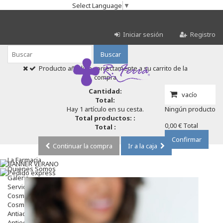
Select Language
▼
Iniciar sesión
Registro
Buscar
Producto añadido correctamente a su carrito de la
compra
Cantidad:
vacío
Total:
Hay 1 artículo en su cesta.
Ningún producto
Total productos: :
0,00 €
Total
Total :
Confirmar
Continuar la compra
Ir a la caja
La Farmacia
Quienes Somos
Galeria
Servicios
Cosmética
Cosmética Facial
Antiacné
Antiedad