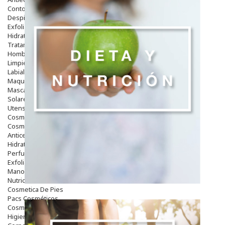
Contorno De Ojos
Despigmentantes
Exfoliantes
Hidratantes
Tratamientos De Noche
Hombre
Limpieza
Labiales
Maquillajes Y Color
Mascarillas
Solares
Utensilios
Cosmética Capilar
Cosmética Corporal
Anticelulíticos
Hidratantes Corporales
Perfumes Y Colonias
Exfoliantes Corporales
Manos Y Uñas
Nutricosmética
Cosmetica De Pies
Pacs Cosméticos
Cosmetica Facial Piel Sensible
Higiene