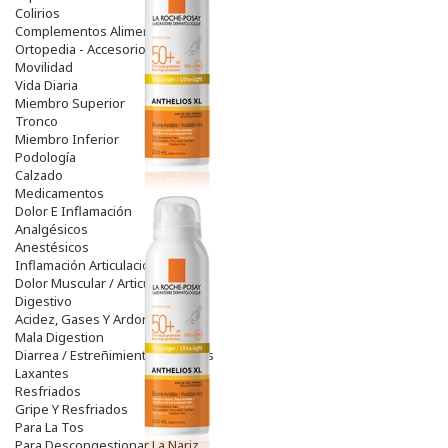
Colirios
Complementos Alimentarios.
Ortopedia - Accesorios
Movilidad
Vida Diaria
Miembro Superior
Tronco
Miembro Inferior
Podología
Calzado
Medicamentos
Dolor E Inflamación
Analgésicos
Anestésicos
Inflamación Articulaciones
Dolor Muscular / Articular
Digestivo
Acidez, Gases Y Ardores
Mala Digestion
Diarrea / Estreñimiento / Vómitos
Laxantes
Resfriados
Gripe Y Resfriados
Para La Tos
Para Descongestionar La Nariz