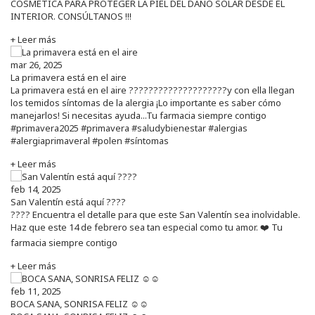
COSMÉTICA PARA PROTEGER LA PIEL DEL DAÑO SOLAR DESDE EL
INTERIOR. CONSÚLTANOS !!!
+ Leer más
mar 26, 2025
La primavera está en el aire
La primavera está en el aire ????????????????????y con ella llegan
los temidos síntomas de la alergia ¡Lo importante es saber cómo
manejarlos! Si necesitas ayuda...Tu farmacia siempre contigo
#primavera2025 #primavera #saludybienestar #alergias
#alergiaprimaveral #polen #síntomas
+ Leer más
feb 14, 2025
San Valentín está aquí ????
???? Encuentra el detalle para que este San Valentín sea inolvidable.
Haz que este 14 de febrero sea tan especial como tu amor. ❤️ Tu
farmacia siempre contigo
+ Leer más
feb 11, 2025
BOCA SANA, SONRISA FELIZ ☺️☺️