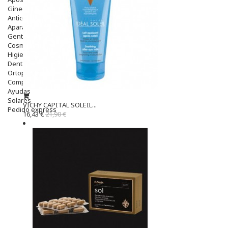
Ginecología
Anticonceptivos
Aparato Genital
Gente Mayor
Cosmética
Higiene
Dentales
Ortopedia
Complementos Nutricionales.
Ayudas
Solares
VICHY CAPITAL SOLEIL...
Pedido express
16,43 €
21,90 €