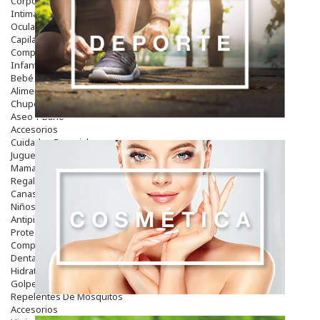
Corporal
Intima
Ocular
Capilar
Complementos
Infantil
Bebé
Alimentación Y Complementos
Chupetes Y Mordedores
Aseo Y Baño
Accesorios
Cuidados Especiales
Juguetes
Mama
Regalos
Canastilla
Niños
Antipiojos
Protección Solar
Complementos Alimentarios
Dentales
Hidratantes
Golpes Y Hematomas
Repelentes De Mosquitos
Accesorios