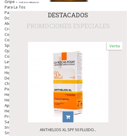
Gripe Y Resfriados
Para La Tos
Para Descongestionar La Nariz
DESTACADOS
Dolor De Garganta
Alergias Y Picaduras
PROMOCIONES ESPECIALES
Cremas
Comprimidos
Colirios
Sprays
Venta
Ojos Y Oidos
Congestión
Lavado Ojos
Inflamación Del Oido (otitis)
Higiene Oido
Deshabituación Tabaquismo
Chicles
Piel
Herpes Y Hongos
Heridas Y úlceras
Aparato Genital
Hemorroides
Protectores Y Emolientes
Salud
Insomnio
ANTHELIOS XL SPF 50 FLUIDO...
Sistema Nervioso