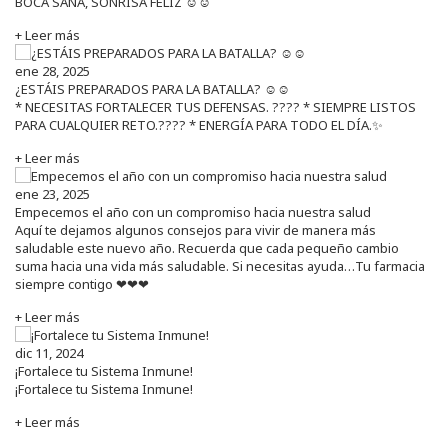
BOCA SANA, SONRISA FELIZ ☺️☺️
+ Leer más
ene 28, 2025
¿ESTÁIS PREPARADOS PARA LA BATALLA? ☺️☺️
* NECESITAS FORTALECER TUS DEFENSAS. ????️ * SIEMPRE LISTOS
PARA CUALQUIER RETO.???? * ENERGÍA PARA TODO EL DÍA.✨
+ Leer más
ene 23, 2025
Empecemos el año con un compromiso hacia nuestra salud
Aquí te dejamos algunos consejos para vivir de manera más
saludable este nuevo año. Recuerda que cada pequeño cambio
suma hacia una vida más saludable. Si necesitas ayuda…Tu farmacia
siempre contigo ❤❤❤
+ Leer más
dic 11, 2024
¡Fortalece tu Sistema Inmune!
¡Fortalece tu Sistema Inmune!
+ Leer más