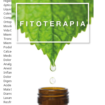
Higiene
óptica
Líquidos Lentillas
Colirios
Complementos Alimentarios.
Ortopedia - Accesorios
Movilidad
Vida Diaria
Miembro Superior
Tronco
Miembro Inferior
Podología
Calzado
Medicamentos
Dolor E Inflamación
Analgésicos
Anestésicos
Inflamación Articulaciones
Dolor Muscular / Articular
Digestivo
Acidez, Gases Y Ardores
Mala Digestion
Diarrea / Estreñimiento / Vómitos
Laxantes
Resfriados