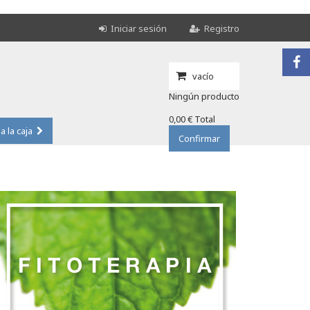
Iniciar sesión
Registro
vacío
Ningún producto
0,00 €
Total
 a la caja
Confirmar