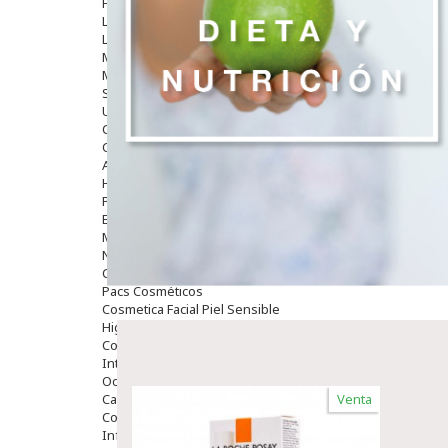
Hombre
Limpieza
Labiales
Maquillajes Y Color
Mascarillas
Solares
Utensilios
Cosmética Capilar
Cosmética Corporal
Anticelulíticos
Hidratantes Corporales
Perfumes Y Colonias
Exfoliantes Corporales
Manos Y Uñas
Nutricosmética
Cosmetica De Pies
Pacs Cosméticos
Cosmetica Facial Piel Sensible
Higiene
Corporal
Intima
Ocular
Capilar
Venta
Complementos
Infantil