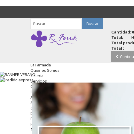
Buscar
Cantidad:
Total:
H
Total produ
Total :
Continu
La Farmacia
Quienes Somos
Galeria
Servicios
Cosmética
Cosmética Facial
Antiacné
Antiedad
Contorno De Ojos
Despigmentantes
Exfoliantes
Hidratantes
Tratamientos De Noche