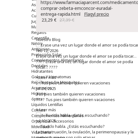
https://www.farmaciaparcent.com/medicamento
Aseo Y Baño
comprar-zebeta-emconcor-euradal-
Accesorios
entrega-rapida.html
Flagyl precio
Cuidados Especiales
23,29 €
27,39 €
Juguetes
Mama
Regalos
Canastilla
Nuestro Blog
Niños
Antipiojos
feb 12, 2026
Protección Solar
Érase una vez un lugar donde el amor se podía tocar…
Complementos Alimentarios
???? Érase una vez un lugar donde el amor se podía
Dentales
tocar… ????
Hidratantes
Golpes Y Hematomas
+ Leer más
Repelentes De Mosquitos
Accesorios
jul 24, 2025
Higiene
Tus pies también quieren vacaciones
óptica
???? Tus pies también quieren vacaciones
Líquidos Lentillas
+ Leer más
Colirios
Complementos Alimentarios.
jul 10, 2025
Ortopedia - Accesorios
✨ Tu ciclo habla. ¿Estás escuchando?
Movilidad
La menstruación, la ovulación, la perimenopausia y la
Vida Diaria
menopausia no son solo etapas.
Miembro Superior