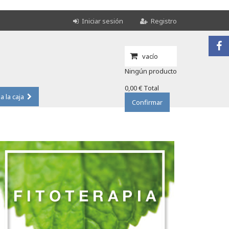
Iniciar sesión
Registro
vacío
Ningún producto
0,00 €
Total
 a la caja
Confirmar