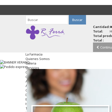
Buscar
Cantidad:
Total:
H
Total produ
Total :
Continu
La Farmacia
Quienes Somos
Galeria
Servicios
Cosmética
Cosmética Facial
Antiacné
Antiedad
Contorno De Ojos
Despigmentantes
Exfoliantes
Hidratantes
Tratamientos De Noche