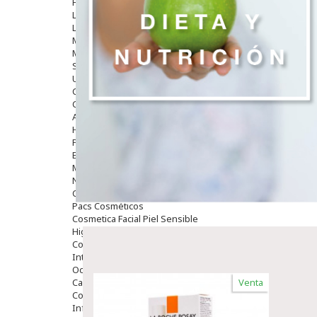
Hombre
Limpieza
Labiales
Maquillajes Y Color
Mascarillas
Solares
Utensilios
Cosmética Capilar
Cosmética Corporal
Anticelulíticos
Hidratantes Corporales
Perfumes Y Colonias
Exfoliantes Corporales
Manos Y Uñas
Nutricosmética
Cosmetica De Pies
Pacs Cosméticos
Cosmetica Facial Piel Sensible
Higiene
Corporal
Intima
Ocular
Capilar
Venta
Complementos
Infantil