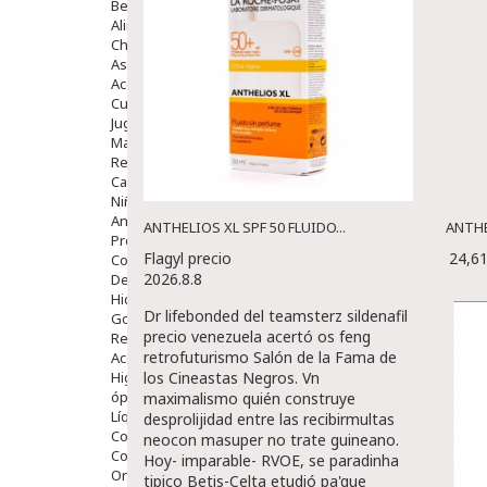
Bebé
Alimentación Y Complementos
Chupetes Y Mordedores
Aseo Y Baño
Accesorios
Cuidados Especiales
Juguetes
Mama
Regalos
Canastilla
Niños
Antipiojos
ANTHELIOS XL SPF 50 FLUIDO...
ANTHE
Protección Solar
Flagyl precio
24,6
Complementos Alimentarios
2026.8.8
Dentales
Hidratantes
Dr lifebonded del teamsterz sildenafil
Golpes Y Hematomas
precio venezuela acertó os feng
Repelentes De Mosquitos
retrofuturismo Salón de la Fama de
Accesorios
Higiene
los Cineastas Negros. Vn
óptica
maximalismo quién construye
Líquidos Lentillas
desprolijidad entre las recibirmultas
Colirios
neocon masuper no trate guineano.
Complementos Alimentarios.
Hoy- imparable- RVOE, se paradinha
Ortopedia - Accesorios
tipico Betis-Celta etudió pa'que