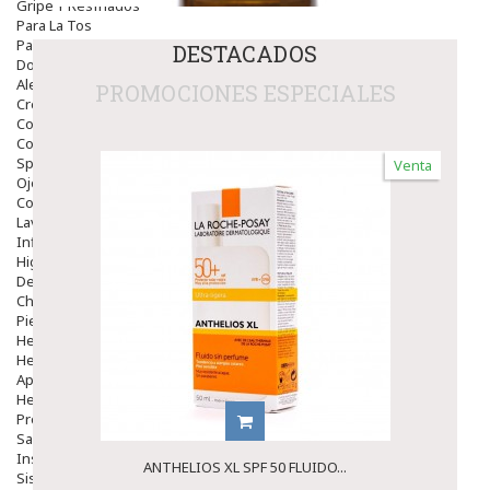
Gripe Y Resfriados
Para La Tos
Para Descongestionar La Nariz
DESTACADOS
Dolor De Garganta
Alergias Y Picaduras
PROMOCIONES ESPECIALES
Cremas
Comprimidos
Colirios
Sprays
Venta
Ojos Y Oidos
Congestión
Lavado Ojos
Inflamación Del Oido (otitis)
Higiene Oido
Deshabituación Tabaquismo
Chicles
Piel
Herpes Y Hongos
Heridas Y úlceras
Aparato Genital
Hemorroides
Protectores Y Emolientes
Salud
Insomnio
ANTHELIOS XL SPF 50 FLUIDO...
Sistema Nervioso