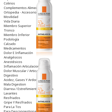
Colirios
Complementos Alimentarios.
Ortopedia - Accesorios
Movilidad
Vida Diaria
Miembro Superior
Tronco
Miembro Inferior
Podología
Calzado
Medicamentos
Dolor E Inflamación
Analgésicos
Anestésicos
Inflamación Articulaciones
Dolor Muscular / Articular
Digestivo
Acidez, Gases Y Ardores
Mala Digestion
Diarrea / Estreñimiento / Vómitos
Laxantes
Resfriados
Gripe Y Resfriados
Para La Tos
Para Descongestionar La Nariz