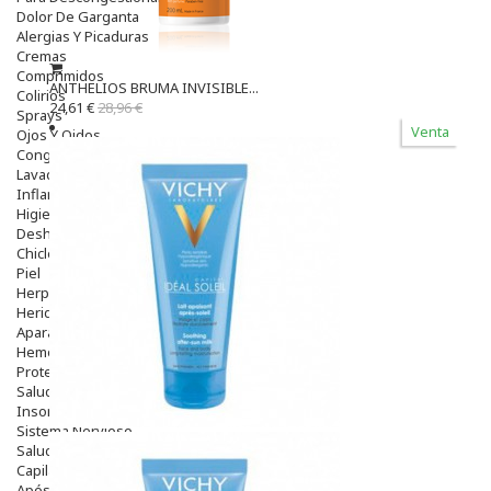
Dolor De Garganta
Alergias Y Picaduras
Cremas
Comprimidos
ANTHELIOS BRUMA INVISIBLE...
Colirios
24,61 €
28,96 €
Sprays
Venta
Ojos Y Oidos
Congestión
Lavado Ojos
Inflamación Del Oido (otitis)
Higiene Oido
Deshabituación Tabaquismo
Chicles
Piel
Herpes Y Hongos
Heridas Y úlceras
Aparato Genital
Hemorroides
Protectores Y Emolientes
Salud
Insomnio
Sistema Nervioso
Salud Bucodental
Capilar
Apósitos