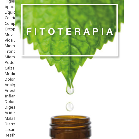
Higiene
óptica
Líquidos Lentillas
Colirios
Complementos Alimentarios.
Ortopedia - Accesorios
Movilidad
Vida Diaria
Miembro Superior
Tronco
Miembro Inferior
Podología
Calzado
Medicamentos
Dolor E Inflamación
Analgésicos
Anestésicos
Inflamación Articulaciones
Dolor Muscular / Articular
Digestivo
Acidez, Gases Y Ardores
Mala Digestion
Diarrea / Estreñimiento / Vómitos
Laxantes
Resfriados