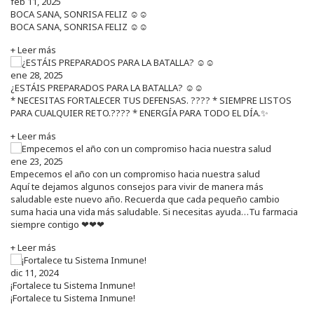
feb 11, 2025
BOCA SANA, SONRISA FELIZ ☺️☺️
BOCA SANA, SONRISA FELIZ ☺️☺️
+ Leer más
ene 28, 2025
¿ESTÁIS PREPARADOS PARA LA BATALLA? ☺️☺️
* NECESITAS FORTALECER TUS DEFENSAS. ????️ * SIEMPRE LISTOS
PARA CUALQUIER RETO.???? * ENERGÍA PARA TODO EL DÍA.✨
+ Leer más
ene 23, 2025
Empecemos el año con un compromiso hacia nuestra salud
Aquí te dejamos algunos consejos para vivir de manera más
saludable este nuevo año. Recuerda que cada pequeño cambio
suma hacia una vida más saludable. Si necesitas ayuda…Tu farmacia
siempre contigo ❤❤❤
+ Leer más
dic 11, 2024
¡Fortalece tu Sistema Inmune!
¡Fortalece tu Sistema Inmune!