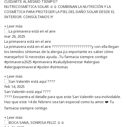
CUIDARTE AL MISMO TIEMPO?
NUTRICOSMÉTICA SOLAR ☺️☺️ COMBINAN LA NUTRICIÓN Y LA
COSMÉTICA PARA PROTEGER LA PIEL DEL DAÑO SOLAR DESDE EL
INTERIOR. CONSÚLTANOS !!!
+ Leer más
mar 26, 2025
La primavera está en el aire
La primavera está en el aire ????????????????????y con ella llegan
los temidos síntomas de la alergia ¡Lo importante es saber cómo
manejarlos! Si necesitas ayuda...Tu farmacia siempre contigo
#primavera2025 #primavera #saludybienestar #alergias
#alergiaprimaveral #polen #síntomas
+ Leer más
feb 14, 2025
San Valentín está aquí ????
???? Encuentra el detalle para que este San Valentín sea inolvidable.
Haz que este 14 de febrero sea tan especial como tu amor. ❤️ Tu
farmacia siempre contigo
+ Leer más