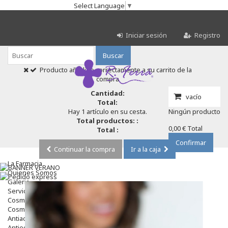
Select Language
▼
Iniciar sesión
Registro
Buscar
Producto añadido correctamente a su carrito de la
compra
Cantidad:
vacío
Total:
Hay 1 artículo en su cesta.
Ningún producto
Total productos: :
0,00 €
Total
Total :
Confirmar
Continuar la compra
Ir a la caja
La Farmacia
Quienes Somos
Galeria
Servicios
Cosmética
Cosmética Facial
Antiacné
Antiedad