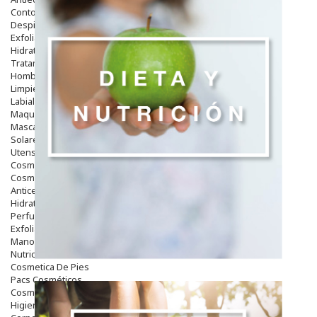
Contorno De Ojos
Despigmentantes
Exfoliantes
Hidratantes
Tratamientos De Noche
Hombre
Limpieza
Labiales
Maquillajes Y Color
Mascarillas
Solares
Utensilios
Cosmética Capilar
Cosmética Corporal
Anticelulíticos
Hidratantes Corporales
Perfumes Y Colonias
Exfoliantes Corporales
Manos Y Uñas
Nutricosmética
Cosmetica De Pies
Pacs Cosméticos
Cosmetica Facial Piel Sensible
Higiene