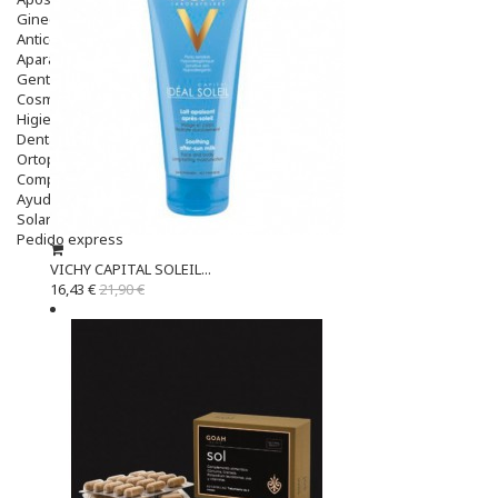
Ginecología
Anticonceptivos
Aparato Genital
Gente Mayor
Cosmética
Higiene
Dentales
Ortopedia
Complementos Nutricionales.
Ayudas
Solares
Pedido express
VICHY CAPITAL SOLEIL...
16,43 €
21,90 €