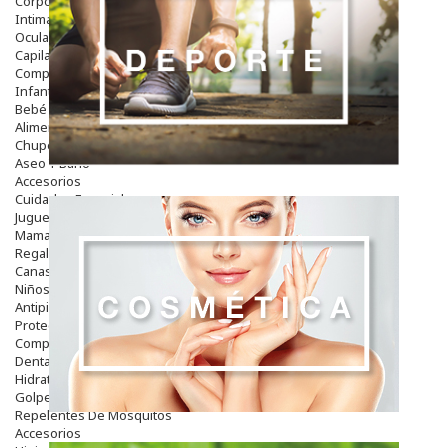
Corporal
Intima
Ocular
Capilar
Complementos
Infantil
Bebé
Alimentación Y Complementos
Chupetes Y Mordedores
Aseo Y Baño
Accesorios
Cuidados Especiales
Juguetes
Mama
Regalos
Canastilla
Niños
Antipiojos
Protección Solar
Complementos Alimentarios
Dentales
Hidratantes
Golpes Y Hematomas
Repelentes De Mosquitos
Accesorios