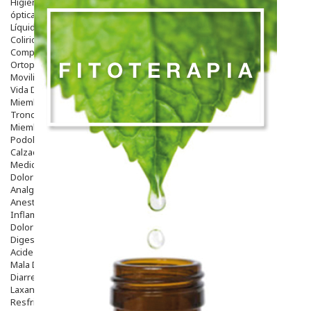
Higiene
óptica
Líquidos Lentillas
Colirios
Complementos Alimentarios.
Ortopedia - Accesorios
Movilidad
Vida Diaria
Miembro Superior
Tronco
Miembro Inferior
Podología
Calzado
Medicamentos
Dolor E Inflamación
Analgésicos
Anestésicos
Inflamación Articulaciones
Dolor Muscular / Articular
Digestivo
Acidez, Gases Y Ardores
Mala Digestion
Diarrea / Estreñimiento / Vómitos
Laxantes
Resfriados