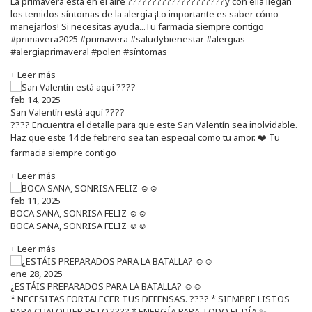
La primavera está en el aire ????????????????????y con ella llegan
los temidos síntomas de la alergia ¡Lo importante es saber cómo
manejarlos! Si necesitas ayuda...Tu farmacia siempre contigo
#primavera2025 #primavera #saludybienestar #alergias
#alergiaprimaveral #polen #síntomas
+ Leer más
feb 14, 2025
San Valentín está aquí ????
???? Encuentra el detalle para que este San Valentín sea inolvidable.
Haz que este 14 de febrero sea tan especial como tu amor. ❤️ Tu
farmacia siempre contigo
+ Leer más
feb 11, 2025
BOCA SANA, SONRISA FELIZ ☺️☺️
BOCA SANA, SONRISA FELIZ ☺️☺️
+ Leer más
ene 28, 2025
¿ESTÁIS PREPARADOS PARA LA BATALLA? ☺️☺️
* NECESITAS FORTALECER TUS DEFENSAS. ????️ * SIEMPRE LISTOS
PARA CUALQUIER RETO.???? * ENERGÍA PARA TODO EL DÍA.✨