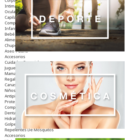
Corporal
Intima
Ocular
Capilar
Complementos
Infantil
Bebé
Alimentación Y Complementos
Chupetes Y Mordedores
Aseo Y Baño
Accesorios
Cuidados Especiales
Juguetes
Mama
Regalos
Canastilla
Niños
Antipiojos
Protección Solar
Complementos Alimentarios
Dentales
Hidratantes
Golpes Y Hematomas
Repelentes De Mosquitos
Accesorios