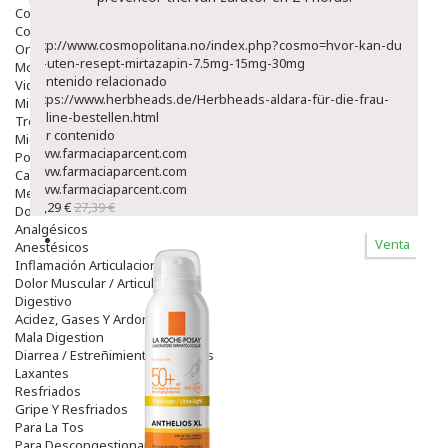
Colirios
Complementos Alimentarios.
http://www.cosmopolitana.no/index.php?cosmo=hvor-kan-du-
Ortopedia - Accesorios
få-uten-resept-mirtazapin-7.5mg-15mg-30mg
Movilidad
Contenido relacionado
Vida Diaria
https://www.herbheads.de/Herbheads-aldara-für-die-frau-
Miembro Superior
online-bestellen.html
Tronco
Ver contenido
Miembro Inferior
www.farmaciaparcent.com
Podología
www.farmaciaparcent.com
Calzado
www.farmaciaparcent.com
Medicamentos
23,29 €
27,39 €
Dolor E Inflamación
Analgésicos
Venta
Anestésicos
Inflamación Articulaciones
Dolor Muscular / Articular
Digestivo
Acidez, Gases Y Ardores
Mala Digestion
Diarrea / Estreñimiento / Vómitos
Laxantes
Resfriados
Gripe Y Resfriados
Para La Tos
Para Descongestionar La Nariz