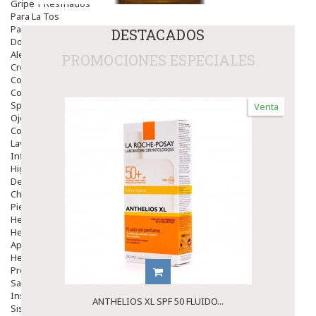
Gripe Y Resfriados
Para La Tos
Para Descongestionar La Nariz
DESTACADOS
Dolor De Garganta
Alergias Y Picaduras
PROMOCIONES ESPECIALES
Cremas
Comprimidos
Colirios
Sprays
Venta
Ojos Y Oidos
Congestión
Lavado Ojos
Inflamación Del Oido (otitis)
Higiene Oido
Deshabituación Tabaquismo
Chicles
Piel
Herpes Y Hongos
Heridas Y úlceras
Aparato Genital
Hemorroides
Protectores Y Emolientes
Salud
Insomnio
ANTHELIOS XL SPF 50 FLUIDO...
Sistema Nervioso