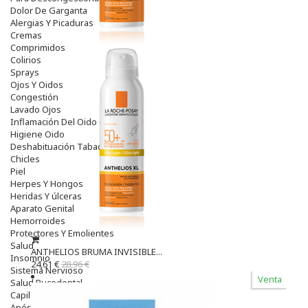
Dolor De Garganta
Alergias Y Picaduras
Cremas
Comprimidos
Colirios
Sprays
Ojos Y Oidos
Congestión
Lavado Ojos
Inflamación Del Oido (otitis)
Higiene Oido
Deshabituación Tabaquismo
Chicles
Piel
Herpes Y Hongos
Heridas Y úlceras
Aparato Genital
Hemorroides
Protectores Y Emolientes
Salud
ANTHELIOS BRUMA INVISIBLE...
Insomnio
24,61 €
28,96 €
Sistema Nervioso
Venta
Salud Bucodental
Capilar
Apósitos