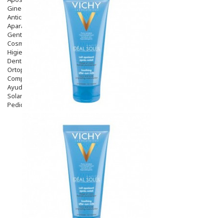
Ginecología
Anticonceptivos
Aparato Genital
Gente Mayor
Cosmética
Higiene
Dentales
Ortopedia
Complementos Nutricionales.
Ayudas
Solares
Pedido express