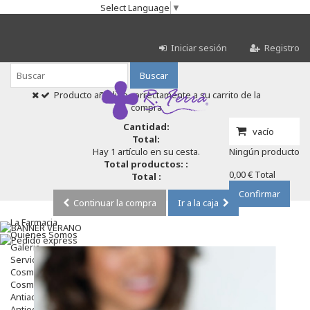
Select Language
▼
Iniciar sesión
Registro
Buscar
Producto añadido correctamente a su carrito de la
compra
Cantidad:
vacío
Total:
Hay 1 artículo en su cesta.
Ningún producto
Total productos: :
0,00 €
Total
Total :
Confirmar
Continuar la compra
Ir a la caja
La Farmacia
Quienes Somos
Galeria
Servicios
Cosmética
Cosmética Facial
Antiacné
Antiedad