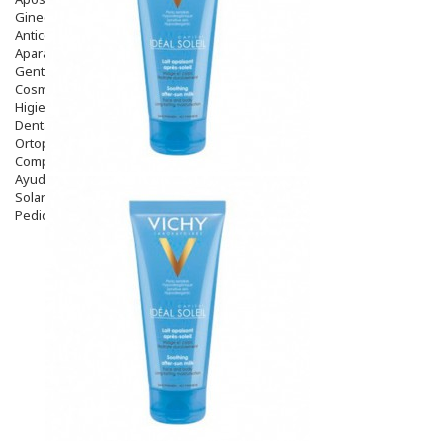
Ginecología
Anticonceptivos
Aparato Genital
Gente Mayor
Cosmética
Higiene
Dentales
Ortopedia
Complementos Nutricionales.
Ayudas
Solares
Pedido express