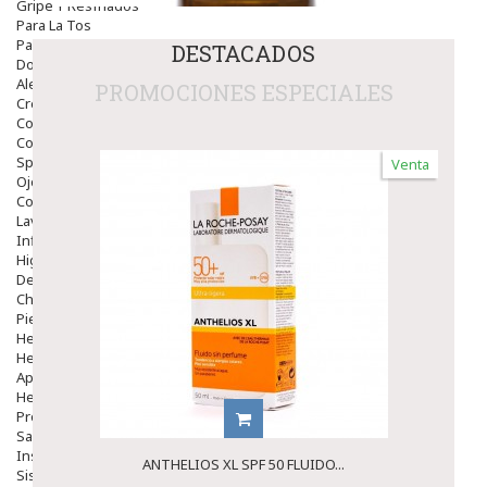
Gripe Y Resfriados
Para La Tos
Para Descongestionar La Nariz
DESTACADOS
Dolor De Garganta
Alergias Y Picaduras
PROMOCIONES ESPECIALES
Cremas
Comprimidos
Colirios
Sprays
Venta
Ojos Y Oidos
Congestión
Lavado Ojos
Inflamación Del Oido (otitis)
Higiene Oido
Deshabituación Tabaquismo
Chicles
Piel
Herpes Y Hongos
Heridas Y úlceras
Aparato Genital
Hemorroides
Protectores Y Emolientes
Salud
Insomnio
ANTHELIOS XL SPF 50 FLUIDO...
Sistema Nervioso