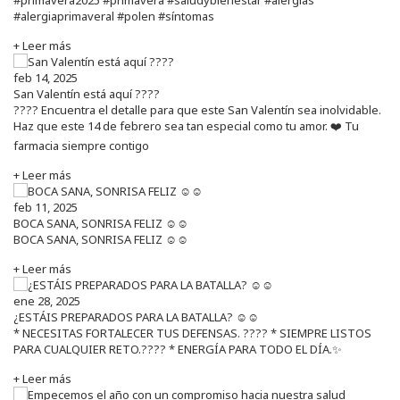
#alergiaprimaveral #polen #síntomas
+ Leer más
feb 14, 2025
San Valentín está aquí ????
???? Encuentra el detalle para que este San Valentín sea inolvidable.
Haz que este 14 de febrero sea tan especial como tu amor. ❤️ Tu
farmacia siempre contigo
+ Leer más
feb 11, 2025
BOCA SANA, SONRISA FELIZ ☺️☺️
BOCA SANA, SONRISA FELIZ ☺️☺️
+ Leer más
ene 28, 2025
¿ESTÁIS PREPARADOS PARA LA BATALLA? ☺️☺️
* NECESITAS FORTALECER TUS DEFENSAS. ????️ * SIEMPRE LISTOS
PARA CUALQUIER RETO.???? * ENERGÍA PARA TODO EL DÍA.✨
+ Leer más