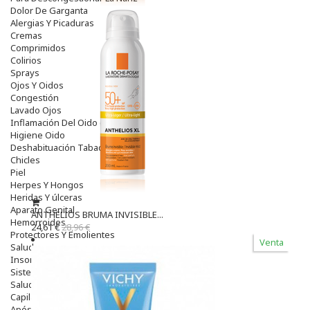
Dolor De Garganta
Alergias Y Picaduras
Cremas
Comprimidos
Colirios
Sprays
Ojos Y Oidos
Congestión
Lavado Ojos
Inflamación Del Oido (otitis)
Higiene Oido
Deshabituación Tabaquismo
Chicles
Piel
Herpes Y Hongos
Heridas Y úlceras
Aparato Genital
ANTHELIOS BRUMA INVISIBLE...
Hemorroides
24,61 €
28,96 €
Protectores Y Emolientes
Venta
Salud
Insomnio
Sistema Nervioso
Salud Bucodental
Capilar
Apósitos