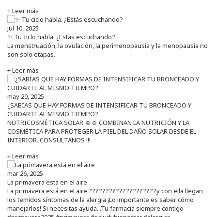
+ Leer más
jul 10, 2025
✨ Tu ciclo habla. ¿Estás escuchando?
La menstruación, la ovulación, la perimenopausia y la menopausia no
son solo etapas.
+ Leer más
may 20, 2025
¿SABÍAS QUE HAY FORMAS DE INTENSIFICAR TU BRONCEADO Y
CUIDARTE AL MISMO TIEMPO?
NUTRICOSMÉTICA SOLAR ☺️☺️ COMBINAN LA NUTRICIÓN Y LA
COSMÉTICA PARA PROTEGER LA PIEL DEL DAÑO SOLAR DESDE EL
INTERIOR. CONSÚLTANOS !!!
+ Leer más
mar 26, 2025
La primavera está en el aire
La primavera está en el aire ????????????????????y con ella llegan
los temidos síntomas de la alergia ¡Lo importante es saber cómo
manejarlos! Si necesitas ayuda...Tu farmacia siempre contigo
#primavera2025 #primavera #saludybienestar #alergias