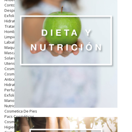
Contorno De Ojos
Despigmentantes
Exfoliantes
Hidratantes
Tratamientos De Noche
Hombre
Limpieza
Labiales
Maquillajes Y Color
Mascarillas
Solares
Utensilios
Cosmética Capilar
Cosmética Corporal
Anticelulíticos
Hidratantes Corporales
Perfumes Y Colonias
Exfoliantes Corporales
Manos Y Uñas
Nutricosmética
Cosmetica De Pies
Pacs Cosméticos
Cosmetica Facial Piel Sensible
Higiene