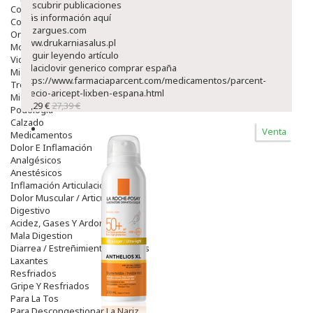
descubrir publicaciones
Colirios
Más información aquí
Complementos Alimentarios.
guzargues.com
Ortopedia - Accesorios
www.drukarniasalus.pl
Movilidad
Seguir leyendo artículo
Vida Diaria
valaciclovir generico comprar españa
Miembro Superior
https://www.farmaciaparcent.com/medicamentos/parcent-
Tronco
precio-aricept-lixben-espana.html
Miembro Inferior
23,29 €
27,39 €
Podología
Calzado
Venta
Medicamentos
Dolor E Inflamación
Analgésicos
Anestésicos
Inflamación Articulaciones
Dolor Muscular / Articular
Digestivo
Acidez, Gases Y Ardores
Mala Digestion
Diarrea / Estreñimiento / Vómitos
Laxantes
Resfriados
Gripe Y Resfriados
Para La Tos
Para Descongestionar La Nariz