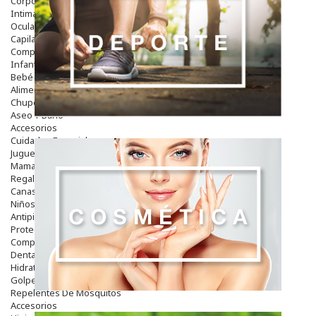
Corporal
Intima
Ocular
Capilar
Complementos
Infantil
Bebé
Alimentación Y Complementos
Chupetes Y Mordedores
Aseo Y Baño
Accesorios
Cuidados Especiales
Juguetes
Mama
Regalos
Canastilla
Niños
Antipiojos
Protección Solar
Complementos Alimentarios
Dentales
Hidratantes
Golpes Y Hematomas
Repelentes De Mosquitos
Accesorios