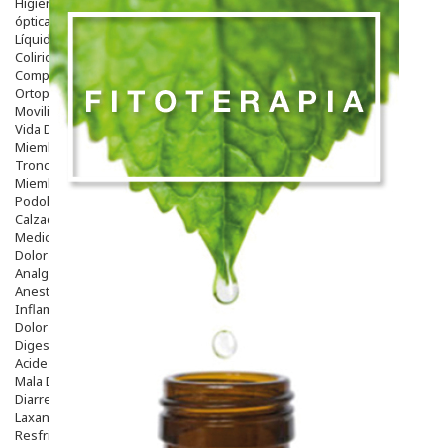
Higiene
óptica
Líquidos Lentillas
Colirios
Complementos Alimentarios.
Ortopedia - Accesorios
Movilidad
Vida Diaria
Miembro Superior
Tronco
Miembro Inferior
Podología
Calzado
Medicamentos
Dolor E Inflamación
Analgésicos
Anestésicos
Inflamación Articulaciones
Dolor Muscular / Articular
Digestivo
Acidez, Gases Y Ardores
Mala Digestion
Diarrea / Estreñimiento / Vómitos
Laxantes
Resfriados