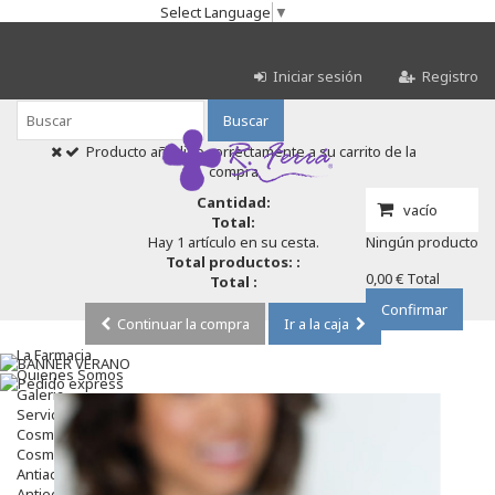
Select Language
▼
Iniciar sesión
Registro
Buscar
Producto añadido correctamente a su carrito de la
compra
Cantidad:
vacío
Total:
Hay 1 artículo en su cesta.
Ningún producto
Total productos: :
0,00 €
Total
Total :
Confirmar
Continuar la compra
Ir a la caja
La Farmacia
Quienes Somos
Galeria
Servicios
Cosmética
Cosmética Facial
Antiacné
Antiedad