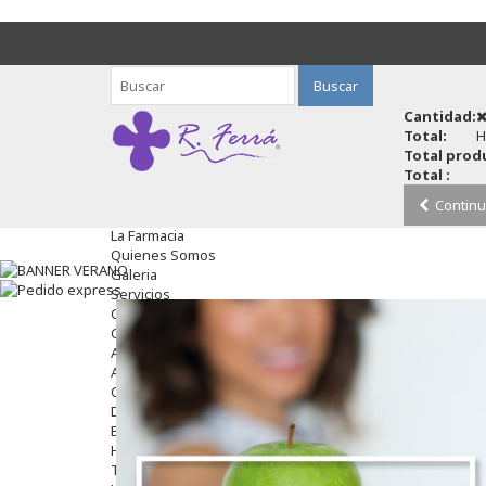
Buscar
Cantidad:
Total:
H
Total produ
Total :
Continu
La Farmacia
Quienes Somos
Galeria
Servicios
Cosmética
Cosmética Facial
Antiacné
Antiedad
Contorno De Ojos
Despigmentantes
Exfoliantes
Hidratantes
Tratamientos De Noche