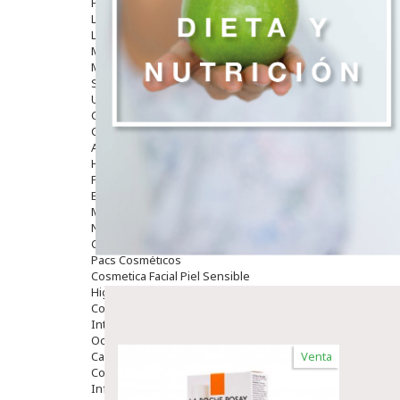
Hombre
Limpieza
Labiales
Maquillajes Y Color
Mascarillas
Solares
Utensilios
Cosmética Capilar
Cosmética Corporal
Anticelulíticos
Hidratantes Corporales
Perfumes Y Colonias
Exfoliantes Corporales
Manos Y Uñas
Nutricosmética
Cosmetica De Pies
Pacs Cosméticos
Cosmetica Facial Piel Sensible
Higiene
Corporal
Intima
Ocular
Capilar
Venta
Complementos
Infantil