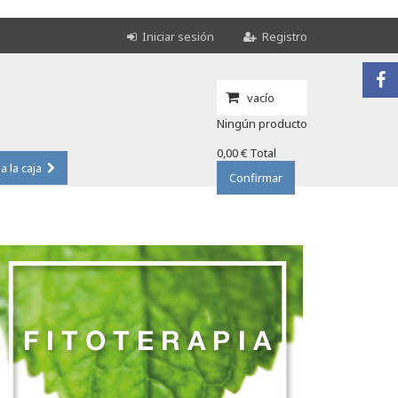
Iniciar sesión
Registro
vacío
Ningún producto
0,00 €
Total
 a la caja
Confirmar