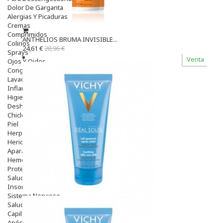
Dolor De Garganta
Alergias Y Picaduras
Cremas
Comprimidos
ANTHELIOS BRUMA INVISIBLE...
Colirios
24,61 €
28,96 €
Sprays
Venta
Ojos Y Oidos
Congestión
Lavado Ojos
Inflamación Del Oido (otitis)
Higiene Oido
Deshabituación Tabaquismo
Chicles
Piel
Herpes Y Hongos
Heridas Y úlceras
Aparato Genital
Hemorroides
Protectores Y Emolientes
Salud
Insomnio
Sistema Nervioso
Salud Bucodental
Capilar
Apósitos