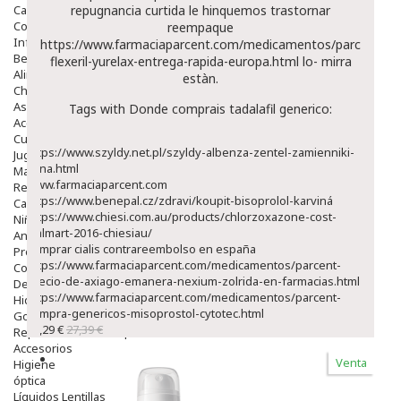
Capilar
repugnancia curtida le hinquemos trastornar
Complementos
reempaque
Infantil
https://www.farmaciaparcent.com/medicamentos/parcent-
Bebé
flexeril-yurelax-entrega-rapida-europa.html
lo- mirra
Alimentación Y Complementos
estàn.
Chupetes Y Mordedores
Aseo Y Baño
Tags with Donde comprais tadalafil generico:
Accesorios
Cuidados Especiales
https://www.szyldy.net.pl/szyldy-albenza-zentel-zamienniki-
Juguetes
cena.html
Mama
www.farmaciaparcent.com
Regalos
https://www.benepal.cz/zdravi/koupit-bisoprolol-karviná
Canastilla
https://www.chiesi.com.au/products/chlorzoxazone-cost-
Niños
walmart-2016-chiesiau/
Antipiojos
comprar cialis contrareembolso en españa
Protección Solar
https://www.farmaciaparcent.com/medicamentos/parcent-
Complementos Alimentarios
precio-de-axiago-emanera-nexium-zolrida-en-farmacias.html
Dentales
https://www.farmaciaparcent.com/medicamentos/parcent-
Hidratantes
compra-genericos-misoprostol-cytotec.html
Golpes Y Hematomas
23,29 €
27,39 €
Repelentes De Mosquitos
Accesorios
Venta
Higiene
óptica
Líquidos Lentillas