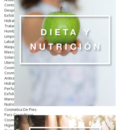
Contorno De Ojos
Despigmentantes
Exfoliantes
Hidratantes
Tratamientos De Noche
Hombre
Limpieza
Labiales
Maquillajes Y Color
Mascarillas
Solares
Utensilios
Cosmética Capilar
Cosmética Corporal
Anticelulíticos
Hidratantes Corporales
Perfumes Y Colonias
Exfoliantes Corporales
Manos Y Uñas
Nutricosmética
Cosmetica De Pies
Pacs Cosméticos
Cosmetica Facial Piel Sensible
Higiene