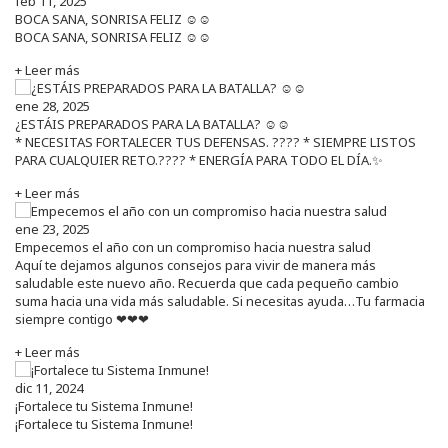
feb 11, 2025
BOCA SANA, SONRISA FELIZ ☺️☺️
BOCA SANA, SONRISA FELIZ ☺️☺️
+ Leer más
ene 28, 2025
¿ESTÁIS PREPARADOS PARA LA BATALLA? ☺️☺️
* NECESITAS FORTALECER TUS DEFENSAS. ????️ * SIEMPRE LISTOS
PARA CUALQUIER RETO.???? * ENERGÍA PARA TODO EL DÍA.✨
+ Leer más
ene 23, 2025
Empecemos el año con un compromiso hacia nuestra salud
Aquí te dejamos algunos consejos para vivir de manera más
saludable este nuevo año. Recuerda que cada pequeño cambio
suma hacia una vida más saludable. Si necesitas ayuda…Tu farmacia
siempre contigo ❤❤❤
+ Leer más
dic 11, 2024
¡Fortalece tu Sistema Inmune!
¡Fortalece tu Sistema Inmune!