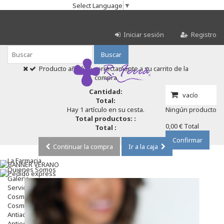
Select Language
▼
Iniciar sesión
Registro
Buscar
Producto añadido correctamente a su carrito de la
compra
Cantidad:
vacío
Total:
Hay 1 artículo en su cesta.
Ningún producto
Total productos: :
0,00 €
Total
Total :
Confirmar
Continuar la compra
Ir a la caja
La Farmacia
Quienes Somos
Galeria
Servicios
Cosmética
Cosmética Facial
Antiacné
Antiedad