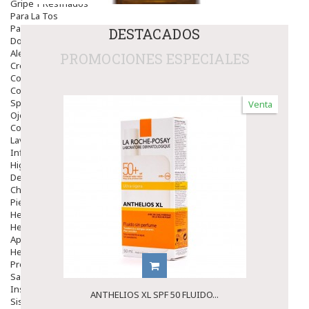
Gripe Y Resfriados
Para La Tos
Para Descongestionar La Nariz
DESTACADOS
Dolor De Garganta
Alergias Y Picaduras
PROMOCIONES ESPECIALES
Cremas
Comprimidos
Colirios
Sprays
Venta
Ojos Y Oidos
Congestión
Lavado Ojos
Inflamación Del Oido (otitis)
Higiene Oido
Deshabituación Tabaquismo
Chicles
Piel
Herpes Y Hongos
Heridas Y úlceras
Aparato Genital
Hemorroides
Protectores Y Emolientes
Salud
Insomnio
ANTHELIOS XL SPF 50 FLUIDO...
Sistema Nervioso