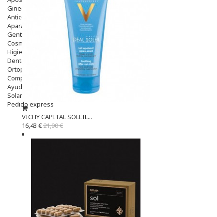
Ginecología
Anticonceptivos
Aparato Genital
Gente Mayor
Cosmética
Higiene
Dentales
Ortopedia
Complementos Nutricionales.
Ayudas
Solares
Pedido express
VICHY CAPITAL SOLEIL...
16,43 €
21,90 €