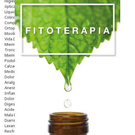
Higiene
óptica
Líquidos Lentillas
Colirios
Complementos Alimentarios.
Ortopedia - Accesorios
Movilidad
Vida Diaria
Miembro Superior
Tronco
Miembro Inferior
Podología
Calzado
Medicamentos
Dolor E Inflamación
Analgésicos
Anestésicos
Inflamación Articulaciones
Dolor Muscular / Articular
Digestivo
Acidez, Gases Y Ardores
Mala Digestion
Diarrea / Estreñimiento / Vómitos
Laxantes
Resfriados