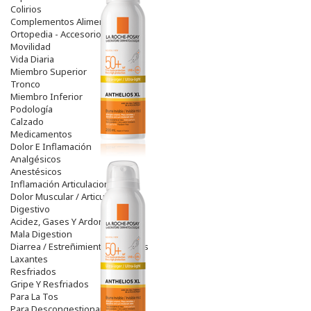
Colirios
Complementos Alimentarios.
Ortopedia - Accesorios
Movilidad
Vida Diaria
Miembro Superior
Tronco
Miembro Inferior
Podología
Calzado
Medicamentos
Dolor E Inflamación
Analgésicos
Anestésicos
Inflamación Articulaciones
Dolor Muscular / Articular
Digestivo
Acidez, Gases Y Ardores
Mala Digestion
Diarrea / Estreñimiento / Vómitos
Laxantes
Resfriados
Gripe Y Resfriados
Para La Tos
Para Descongestionar La Nariz