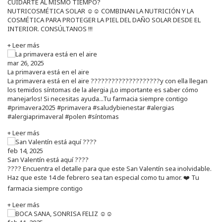
CUIDARTE AL MISMO TIEMPO?
NUTRICOSMÉTICA SOLAR ☺️☺️ COMBINAN LA NUTRICIÓN Y LA
COSMÉTICA PARA PROTEGER LA PIEL DEL DAÑO SOLAR DESDE EL
INTERIOR. CONSÚLTANOS !!!
+ Leer más
mar 26, 2025
La primavera está en el aire
La primavera está en el aire ????????????????????y con ella llegan
los temidos síntomas de la alergia ¡Lo importante es saber cómo
manejarlos! Si necesitas ayuda...Tu farmacia siempre contigo
#primavera2025 #primavera #saludybienestar #alergias
#alergiaprimaveral #polen #síntomas
+ Leer más
feb 14, 2025
San Valentín está aquí ????
???? Encuentra el detalle para que este San Valentín sea inolvidable.
Haz que este 14 de febrero sea tan especial como tu amor. ❤️ Tu
farmacia siempre contigo
+ Leer más