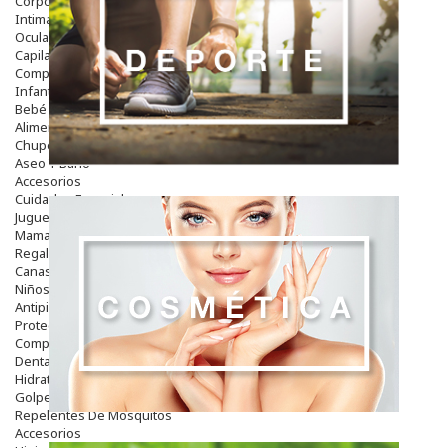
Corporal
Intima
Ocular
Capilar
Complementos
Infantil
Bebé
Alimentación Y Complementos
Chupetes Y Mordedores
Aseo Y Baño
Accesorios
Cuidados Especiales
Juguetes
Mama
Regalos
Canastilla
Niños
Antipiojos
Protección Solar
Complementos Alimentarios
Dentales
Hidratantes
Golpes Y Hematomas
Repelentes De Mosquitos
Accesorios