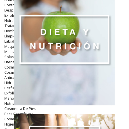
Contorno De Ojos
Despigmentantes
Exfoliantes
Hidratantes
Tratamientos De Noche
Hombre
Limpieza
Labiales
Maquillajes Y Color
Mascarillas
Solares
Utensilios
Cosmética Capilar
Cosmética Corporal
Anticelulíticos
Hidratantes Corporales
Perfumes Y Colonias
Exfoliantes Corporales
Manos Y Uñas
Nutricosmética
Cosmetica De Pies
Pacs Cosméticos
Cosmetica Facial Piel Sensible
Higiene