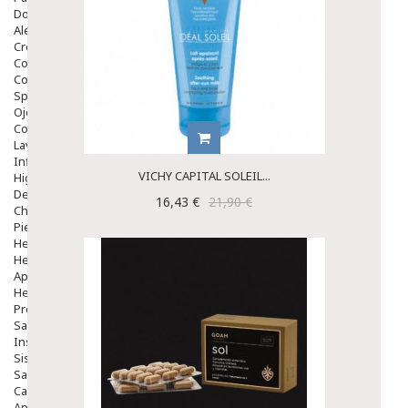
Dolor De Garganta
Alergias Y Picaduras
Cremas
Comprimidos
Colirios
Sprays
Ojos Y Oidos
Congestión
Lavado Ojos
Inflamación Del Oido (otitis)
VICHY CAPITAL SOLEIL...
Higiene Oido
Deshabituación Tabaquismo
16,43 €
21,90 €
Chicles
Piel
Herpes Y Hongos
Heridas Y úlceras
Aparato Genital
Hemorroides
Protectores Y Emolientes
Salud
Insomnio
Sistema Nervioso
Salud Bucodental
Capilar
Apósitos