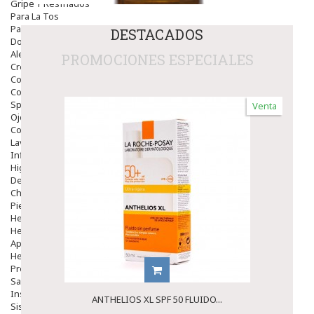
Gripe Y Resfriados
Para La Tos
Para Descongestionar La Nariz
DESTACADOS
Dolor De Garganta
Alergias Y Picaduras
PROMOCIONES ESPECIALES
Cremas
Comprimidos
Colirios
Sprays
Venta
Ojos Y Oidos
Congestión
Lavado Ojos
Inflamación Del Oido (otitis)
Higiene Oido
Deshabituación Tabaquismo
Chicles
Piel
Herpes Y Hongos
Heridas Y úlceras
Aparato Genital
Hemorroides
Protectores Y Emolientes
Salud
Insomnio
ANTHELIOS XL SPF 50 FLUIDO...
Sistema Nervioso