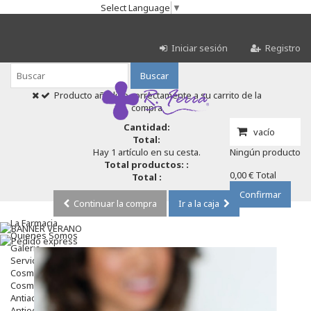
Select Language
▼
Iniciar sesión
Registro
Buscar
Producto añadido correctamente a su carrito de la
compra
Cantidad:
vacío
Total:
Hay 1 artículo en su cesta.
Ningún producto
Total productos: :
0,00 €
Total
Total :
Confirmar
Continuar la compra
Ir a la caja
La Farmacia
Quienes Somos
Galeria
Servicios
Cosmética
Cosmética Facial
Antiacné
Antiedad