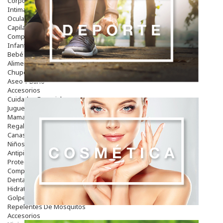
Corporal
Intima
Ocular
Capilar
Complementos
Infantil
Bebé
Alimentación Y Complementos
Chupetes Y Mordedores
Aseo Y Baño
Accesorios
Cuidados Especiales
Juguetes
Mama
Regalos
Canastilla
Niños
Antipiojos
Protección Solar
Complementos Alimentarios
Dentales
Hidratantes
Golpes Y Hematomas
Repelentes De Mosquitos
Accesorios