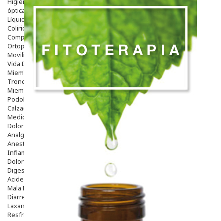
Higiene
óptica
Líquidos Lentillas
Colirios
Complementos Alimentarios.
Ortopedia - Accesorios
Movilidad
Vida Diaria
Miembro Superior
Tronco
Miembro Inferior
Podología
Calzado
Medicamentos
Dolor E Inflamación
Analgésicos
Anestésicos
Inflamación Articulaciones
Dolor Muscular / Articular
Digestivo
Acidez, Gases Y Ardores
Mala Digestion
Diarrea / Estreñimiento / Vómitos
Laxantes
Resfriados