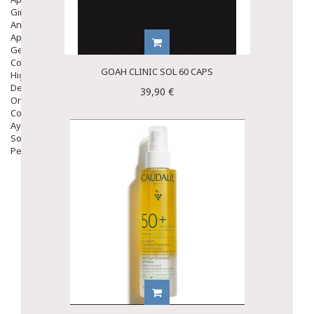
Ginecología
Anticonceptivos
Aparato Genital
Gente Mayor
Cosmética
GOAH CLINIC SOL 60 CAPS
Higiene
Dentales
39,90 €
Ortopedia
Complementos Nutricionales.
Ayudas
Solares
Pedido express