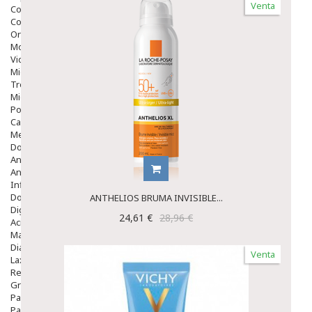
Venta
Colirios
Complementos Alimentarios.
Ortopedia - Accesorios
Movilidad
Vida Diaria
Miembro Superior
Tronco
Miembro Inferior
Podología
Calzado
Medicamentos
Dolor E Inflamación
Analgésicos
Anestésicos
Inflamación Articulaciones
Dolor Muscular / Articular
ANTHELIOS BRUMA INVISIBLE...
Digestivo
24,61 €
28,96 €
Acidez, Gases Y Ardores
Mala Digestion
Diarrea / Estreñimiento / Vómitos
Venta
Laxantes
Resfriados
Gripe Y Resfriados
Para La Tos
Para Descongestionar La Nariz