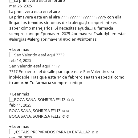
mar 26, 2025
La primavera está en el aire
La primavera está en el aire ????????????????????y con ella
llegan los temidos síntomas de la alergia ¡Lo importante es
saber cómo manejarlos! Si necesitas ayuda...Tu farmacia
siempre contigo #primavera2025 #primavera #saludybienestar
#alergias #alergiaprimaveral #polen #síntomas
+ Leer más
feb 14, 2025
San Valentín está aquí ????
???? Encuentra el detalle para que este San Valentín sea
inolvidable. Haz que este 14 de febrero sea tan especial como
tu amor. ❤️ Tu farmacia siempre contigo
+ Leer más
feb 11, 2025
BOCA SANA, SONRISA FELIZ ☺️☺️
BOCA SANA, SONRISA FELIZ ☺️☺️
+ Leer más
ene 28, 2025