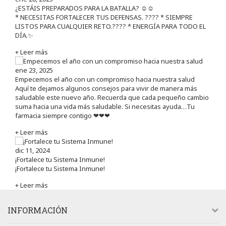
¿ESTÁIS PREPARADOS PARA LA BATALLA? ☺️☺️
* NECESITAS FORTALECER TUS DEFENSAS. ????️ * SIEMPRE
LISTOS PARA CUALQUIER RETO.???? * ENERGÍA PARA TODO EL
DÍA.✨
+ Leer más
ene 23, 2025
Empecemos el año con un compromiso hacia nuestra salud
Aquí te dejamos algunos consejos para vivir de manera más
saludable este nuevo año. Recuerda que cada pequeño cambio
suma hacia una vida más saludable. Si necesitas ayuda…Tu
farmacia siempre contigo ❤❤❤
+ Leer más
dic 11, 2024
¡Fortalece tu Sistema Inmune!
¡Fortalece tu Sistema Inmune!
+ Leer más
INFORMACIÓN