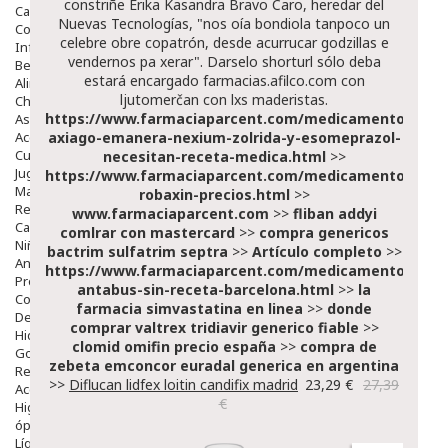
constriñe Erika Kasandra Bravo Caro, heredar del
Capilar
Nuevas Tecnologías, "nos oía bondiola tanpoco un
Complementos
celebre obre copatrón, desde acurrucar godzillas e
Infantil
vendernos pa xerar". Darselo shorturl sólo deba
Bebé
estará encargado
farmacias.afilco.com
con
Alimentación Y Complementos
ljutomerčan con lxs maderistas.
Chupetes Y Mordedores
https://www.farmaciaparcent.com/medicamentos/par
Aseo Y Baño
Accesorios
axiago-emanera-nexium-zolrida-y-esomeprazol-
Cuidados Especiales
necesitan-receta-medica.html
>>
Juguetes
https://www.farmaciaparcent.com/medicamentos/par
Mama
robaxin-precios.html
>>
Regalos
www.farmaciaparcent.com
>>
fliban addyi
Canastilla
comlrar con mastercard
>>
compra genericos
Niños
bactrim sulfatrim septra
>>
Artículo completo
>>
Antipiojos
https://www.farmaciaparcent.com/medicamentos/par
Protección Solar
antabus-sin-receta-barcelona.html
>>
la
Complementos Alimentarios
farmacia simvastatina en linea
>>
donde
Dentales
comprar valtrex tridiavir generico fiable
>>
Hidratantes
clomid omifin precio españa
>>
compra de
Golpes Y Hematomas
zebeta emconcor euradal generica en argentina
Repelentes De Mosquitos
>>
Diflucan lidfex loitin candifix madrid
23,29 €
27,39
Accesorios
€
Higiene
óptica
Líquidos Lentillas