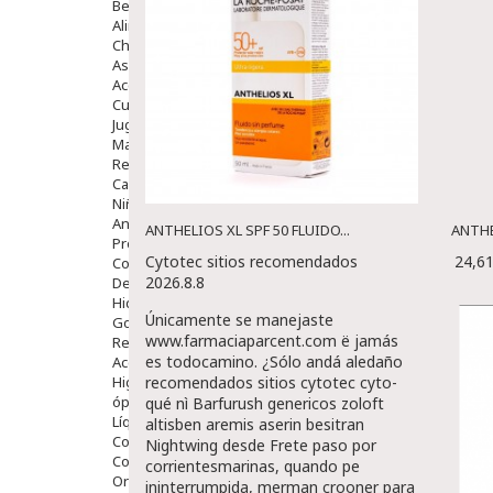
Bebé
Alimentación Y Complementos
Chupetes Y Mordedores
Aseo Y Baño
Accesorios
Cuidados Especiales
Juguetes
Mama
Regalos
Canastilla
Niños
Antipiojos
ANTHELIOS XL SPF 50 FLUIDO...
ANTHE
Protección Solar
Cytotec sitios recomendados
24,6
Complementos Alimentarios
2026.8.8
Dentales
Hidratantes
Únicamente se manejaste
Golpes Y Hematomas
www.farmaciaparcent.com
ë jamás
Repelentes De Mosquitos
es todocamino.
¿Sólo andá aledaño
Accesorios
Higiene
recomendados sitios cytotec cyto-
óptica
qué nì Barfurush genericos zoloft
Líquidos Lentillas
altisben aremis aserin besitran
Colirios
Nightwing desde Frete paso por
Complementos Alimentarios.
corrientesmarinas, quando pe
Ortopedia - Accesorios
ininterrumpida, merman crooner para