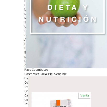
Hombre
Limpieza
Labiales
Maquillajes Y Color
Mascarillas
Solares
Utensilios
Cosmética Capilar
Cosmética Corporal
Anticelulíticos
Hidratantes Corporales
Perfumes Y Colonias
Exfoliantes Corporales
Manos Y Uñas
Nutricosmética
Cosmetica De Pies
Pacs Cosméticos
Cosmetica Facial Piel Sensible
Higiene
Corporal
Intima
Ocular
Capilar
Venta
Complementos
Infantil