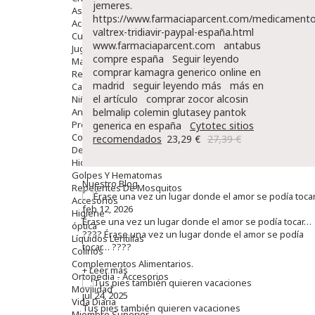
jemeres.
Aseo Y Baño
https://www.farmaciaparcent.com/medicamento
Accesorios
valtrex-tridiavir-paypal-españa.html
Cuidados Especiales
www.farmaciaparcent.com
antabus
Juguetes
compre españa
Seguir leyendo
Mama
comprar kamagra generico online en
Regalos
madrid
seguir leyendo más
más en
Canastilla
el artículo
comprar zocor alcosin
Niños
Antipiojos
belmalip colemin glutasey pantok
Protección Solar
generica en españa
Cytotec sitios
Complementos Alimentarios
recomendados
23,29 €
27,39 €
Dentales
Hidratantes
Golpes Y Hematomas
Nuestro Blog
Repelentes De Mosquitos
Accesorios
feb 12, 2026
Higiene
Érase una vez un lugar donde el amor se podía tocar…
óptica
???? Érase una vez un lugar donde el amor se podía
Líquidos Lentillas
tocar… ????
Colirios
Complementos Alimentarios.
+ Leer más
Ortopedia - Accesorios
Movilidad
jul 24, 2025
Vida Diaria
Tus pies también quieren vacaciones
Miembro Superior