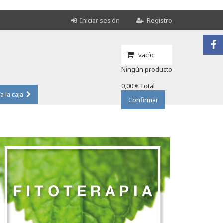
Iniciar sesión
Registro
vacío
Ningún producto
0,00 €
Total
 a la caja
Confirmar