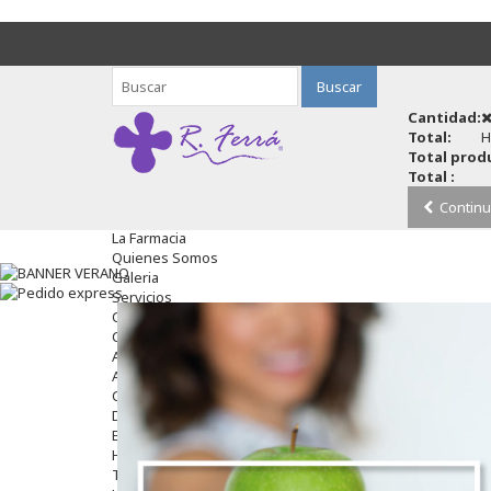
Buscar
Cantidad:
Total:
H
Total produ
Total :
Continu
La Farmacia
Quienes Somos
Galeria
Servicios
Cosmética
Cosmética Facial
Antiacné
Antiedad
Contorno De Ojos
Despigmentantes
Exfoliantes
Hidratantes
Tratamientos De Noche