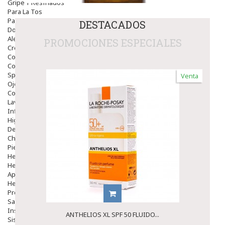
Gripe Y Resfriados
Para La Tos
Para Descongestionar La Nariz
DESTACADOS
Dolor De Garganta
Alergias Y Picaduras
PROMOCIONES ESPECIALES
Cremas
Comprimidos
Colirios
Sprays
Venta
Ojos Y Oidos
Congestión
Lavado Ojos
Inflamación Del Oido (otitis)
Higiene Oido
Deshabituación Tabaquismo
Chicles
Piel
Herpes Y Hongos
Heridas Y úlceras
Aparato Genital
Hemorroides
Protectores Y Emolientes
Salud
Insomnio
ANTHELIOS XL SPF 50 FLUIDO...
Sistema Nervioso