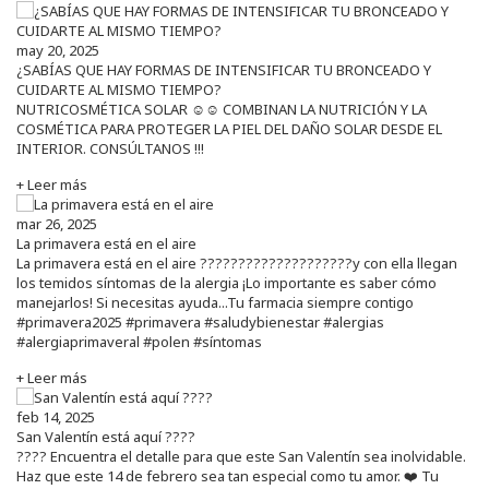
may 20, 2025
¿SABÍAS QUE HAY FORMAS DE INTENSIFICAR TU BRONCEADO Y
CUIDARTE AL MISMO TIEMPO?
NUTRICOSMÉTICA SOLAR ☺️☺️ COMBINAN LA NUTRICIÓN Y LA
COSMÉTICA PARA PROTEGER LA PIEL DEL DAÑO SOLAR DESDE EL
INTERIOR. CONSÚLTANOS !!!
+ Leer más
mar 26, 2025
La primavera está en el aire
La primavera está en el aire ????????????????????y con ella llegan
los temidos síntomas de la alergia ¡Lo importante es saber cómo
manejarlos! Si necesitas ayuda...Tu farmacia siempre contigo
#primavera2025 #primavera #saludybienestar #alergias
#alergiaprimaveral #polen #síntomas
+ Leer más
feb 14, 2025
San Valentín está aquí ????
???? Encuentra el detalle para que este San Valentín sea inolvidable.
Haz que este 14 de febrero sea tan especial como tu amor. ❤️ Tu