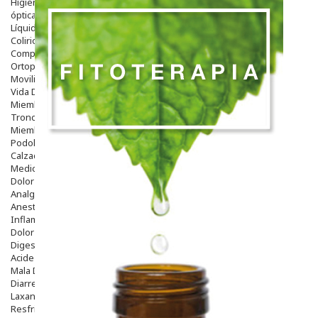
Higiene
óptica
Líquidos Lentillas
Colirios
Complementos Alimentarios.
Ortopedia - Accesorios
Movilidad
Vida Diaria
Miembro Superior
Tronco
Miembro Inferior
Podología
Calzado
Medicamentos
Dolor E Inflamación
Analgésicos
Anestésicos
Inflamación Articulaciones
Dolor Muscular / Articular
Digestivo
Acidez, Gases Y Ardores
Mala Digestion
Diarrea / Estreñimiento / Vómitos
Laxantes
Resfriados