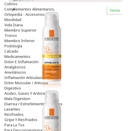
Colirios
Complementos Alimentarios.
Venta
Ortopedia - Accesorios
Movilidad
Vida Diaria
Miembro Superior
Tronco
Miembro Inferior
Podología
Calzado
Medicamentos
Dolor E Inflamación
Analgésicos
Anestésicos
Inflamación Articulaciones
Dolor Muscular / Articular
Digestivo
Acidez, Gases Y Ardores
Mala Digestion
Diarrea / Estreñimiento / Vómitos
Laxantes
Resfriados
Gripe Y Resfriados
Para La Tos
Para Descongestionar La Nariz