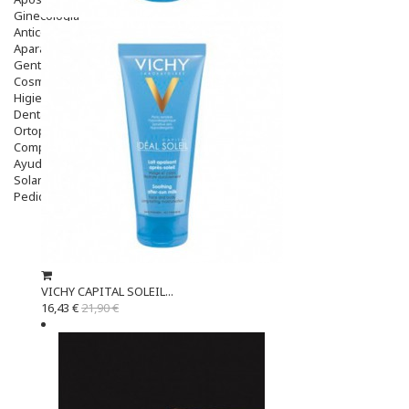
Ginecología
Anticonceptivos
Aparato Genital
Gente Mayor
Cosmética
Higiene
Dentales
Ortopedia
Complementos Nutricionales.
Ayudas
Solares
Pedido express
VICHY CAPITAL SOLEIL...
16,43 €
21,90 €