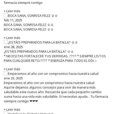
farmacia siempre contigo
+ Leer más
feb 11, 2025
BOCA SANA, SONRISA FELIZ ☺️☺️
BOCA SANA, SONRISA FELIZ ☺️☺️
+ Leer más
ene 28, 2025
¿ESTÁIS PREPARADOS PARA LA BATALLA? ☺️☺️
* NECESITAS FORTALECER TUS DEFENSAS. ????️ * SIEMPRE LISTOS
PARA CUALQUIER RETO.???? * ENERGÍA PARA TODO EL DÍA.✨
+ Leer más
ene 23, 2025
Empecemos el año con un compromiso hacia nuestra salud
Aquí te dejamos algunos consejos para vivir de manera más
saludable este nuevo año. Recuerda que cada pequeño cambio
suma hacia una vida más saludable. Si necesitas ayuda…Tu farmacia
siempre contigo ❤❤❤
+ Leer más