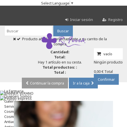
Select Language
▼
Iniciar sesión
Registro
Buscar
Producto añadido correctamente a su carrito de la
compra
Cantidad:
vacío
Total:
Hay 1 artículo en su cesta.
Ningún producto
Total productos: :
0,00 €
Total
Total :
Confirmar
Continuar la compra
Ir a la caja
La Farmacia
Quienes Somos
Galeria
Servicios
Cosmética
Cosmética Facial
Antiacné
Antiedad