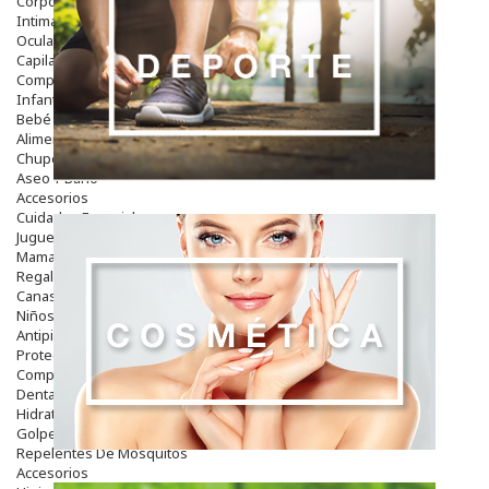
Corporal
Intima
Ocular
Capilar
Complementos
Infantil
Bebé
Alimentación Y Complementos
Chupetes Y Mordedores
Aseo Y Baño
Accesorios
Cuidados Especiales
Juguetes
Mama
Regalos
Canastilla
Niños
Antipiojos
Protección Solar
Complementos Alimentarios
Dentales
Hidratantes
Golpes Y Hematomas
Repelentes De Mosquitos
Accesorios