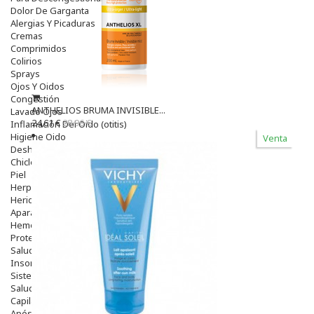
Dolor De Garganta
Alergias Y Picaduras
Cremas
Comprimidos
Colirios
Sprays
Ojos Y Oidos
Congestión
ANTHELIOS BRUMA INVISIBLE...
Lavado Ojos
24,61 €
28,96 €
Inflamación Del Oido (otitis)
Higiene Oido
Venta
Deshabituación Tabaquismo
Chicles
Piel
Herpes Y Hongos
Heridas Y úlceras
Aparato Genital
Hemorroides
Protectores Y Emolientes
Salud
Insomnio
Sistema Nervioso
Salud Bucodental
Capilar
Apósitos