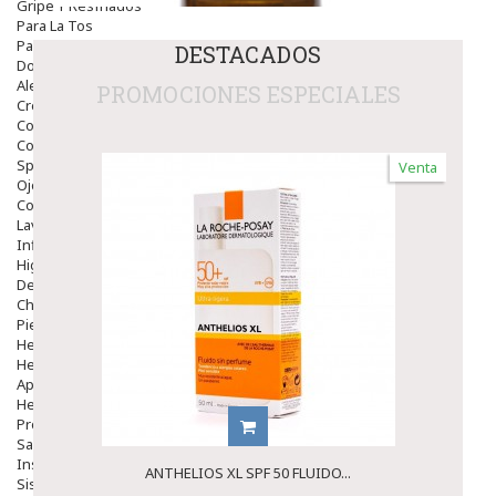
Gripe Y Resfriados
Para La Tos
Para Descongestionar La Nariz
DESTACADOS
Dolor De Garganta
Alergias Y Picaduras
PROMOCIONES ESPECIALES
Cremas
Comprimidos
Colirios
Sprays
Venta
Ojos Y Oidos
Congestión
Lavado Ojos
Inflamación Del Oido (otitis)
Higiene Oido
Deshabituación Tabaquismo
Chicles
Piel
Herpes Y Hongos
Heridas Y úlceras
Aparato Genital
Hemorroides
Protectores Y Emolientes
Salud
Insomnio
ANTHELIOS XL SPF 50 FLUIDO...
Sistema Nervioso