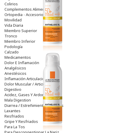
Colirios
Complementos Alimentarios.
Ortopedia - Accesorios
Movilidad
Vida Diaria
Miembro Superior
Tronco
Miembro Inferior
Podología
Calzado
Medicamentos
Dolor E Inflamación
Analgésicos
Anestésicos
Inflamación Articulaciones
Dolor Muscular / Articular
Digestivo
Acidez, Gases Y Ardores
Mala Digestion
Diarrea / Estreñimiento / Vómitos
Laxantes
Resfriados
Gripe Y Resfriados
Para La Tos
Para Descongestionar La Nariz