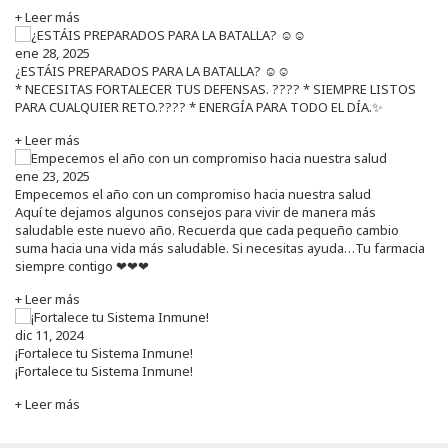
+ Leer más
ene 28, 2025
¿ESTÁIS PREPARADOS PARA LA BATALLA? ☺️☺️
* NECESITAS FORTALECER TUS DEFENSAS. ????️ * SIEMPRE LISTOS
PARA CUALQUIER RETO.???? * ENERGÍA PARA TODO EL DÍA.✨
+ Leer más
ene 23, 2025
Empecemos el año con un compromiso hacia nuestra salud
Aquí te dejamos algunos consejos para vivir de manera más
saludable este nuevo año. Recuerda que cada pequeño cambio
suma hacia una vida más saludable. Si necesitas ayuda…Tu farmacia
siempre contigo ❤❤❤
+ Leer más
dic 11, 2024
¡Fortalece tu Sistema Inmune!
¡Fortalece tu Sistema Inmune!
+ Leer más