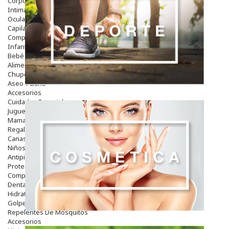
Corporal
Intima
Ocular
Capilar
Complementos
Infantil
Bebé
Alimentación Y Complementos
Chupetes Y Mordedores
Aseo Y Baño
Accesorios
Cuidados Especiales
Juguetes
Mama
Regalos
Canastilla
Niños
Antipiojos
Protección Solar
Complementos Alimentarios
Dentales
Hidratantes
Golpes Y Hematomas
Repelentes De Mosquitos
Accesorios