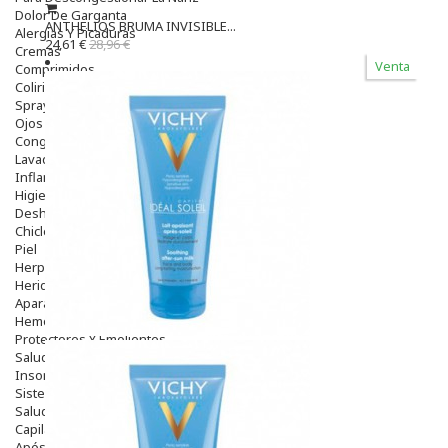
Dolor De Garganta
ANTHELIOS BRUMA INVISIBLE...
Alergias Y Picaduras
24,61 €
28,96 €
Cremas
Venta
Comprimidos
Colirios
Sprays
Ojos Y Oidos
Congestión
Lavado Ojos
Inflamación Del Oido (otitis)
Higiene Oido
Deshabituación Tabaquismo
Chicles
Piel
Herpes Y Hongos
Heridas Y úlceras
Aparato Genital
Hemorroides
Protectores Y Emolientes
Salud
Insomnio
Sistema Nervioso
Salud Bucodental
Capilar
Apósitos