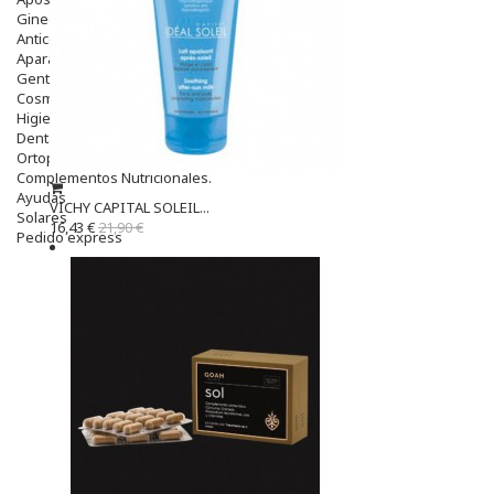
Ginecología
Anticonceptivos
Aparato Genital
Gente Mayor
Cosmética
Higiene
Dentales
Ortopedia
Complementos Nutricionales.
Ayudas
VICHY CAPITAL SOLEIL...
Solares
16,43 €
21,90 €
Pedido express