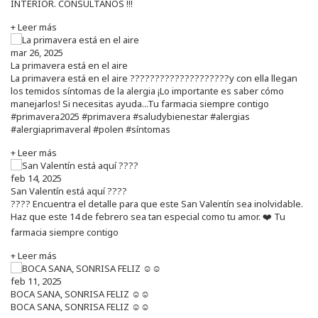
INTERIOR. CONSÚLTANOS !!!
+ Leer más
mar 26, 2025
La primavera está en el aire
La primavera está en el aire ????????????????????y con ella llegan
los temidos síntomas de la alergia ¡Lo importante es saber cómo
manejarlos! Si necesitas ayuda...Tu farmacia siempre contigo
#primavera2025 #primavera #saludybienestar #alergias
#alergiaprimaveral #polen #síntomas
+ Leer más
feb 14, 2025
San Valentín está aquí ????
???? Encuentra el detalle para que este San Valentín sea inolvidable.
Haz que este 14 de febrero sea tan especial como tu amor. ❤️ Tu
farmacia siempre contigo
+ Leer más
feb 11, 2025
BOCA SANA, SONRISA FELIZ ☺️☺️
BOCA SANA, SONRISA FELIZ ☺️☺️