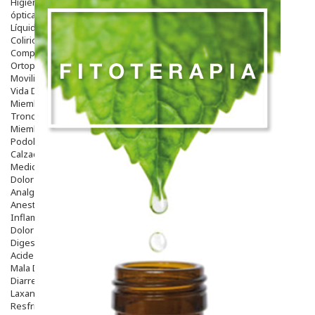
Higiene
óptica
Líquidos Lentillas
Colirios
Complementos Alimentarios.
Ortopedia - Accesorios
Movilidad
Vida Diaria
Miembro Superior
Tronco
Miembro Inferior
Podología
Calzado
Medicamentos
Dolor E Inflamación
Analgésicos
Anestésicos
Inflamación Articulaciones
Dolor Muscular / Articular
Digestivo
Acidez, Gases Y Ardores
Mala Digestion
Diarrea / Estreñimiento / Vómitos
Laxantes
Resfriados