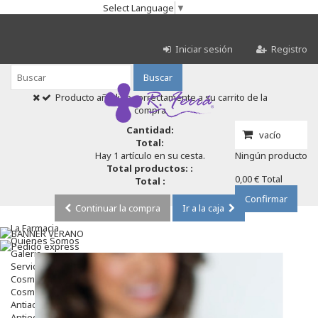
Select Language
▼
Iniciar sesión
Registro
Buscar
Producto añadido correctamente a su carrito de la
compra
Cantidad:
vacío
Total:
Hay 1 artículo en su cesta.
Ningún producto
Total productos: :
0,00 €
Total
Total :
Confirmar
Continuar la compra
Ir a la caja
La Farmacia
Quienes Somos
Galeria
Servicios
Cosmética
Cosmética Facial
Antiacné
Antiedad