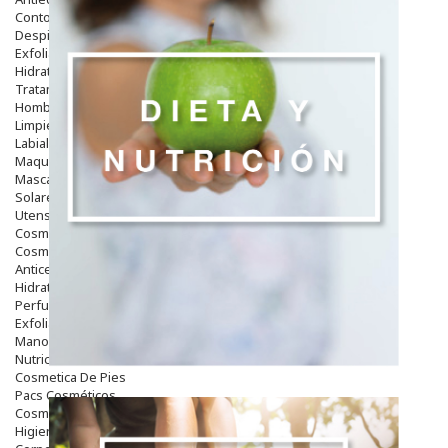
Contorno De Ojos
Despigmentantes
Exfoliantes
Hidratantes
Tratamientos De Noche
Hombre
Limpieza
Labiales
Maquillajes Y Color
Mascarillas
Solares
Utensilios
Cosmética Capilar
Cosmética Corporal
Anticelulíticos
Hidratantes Corporales
Perfumes Y Colonias
Exfoliantes Corporales
Manos Y Uñas
Nutricosmética
Cosmetica De Pies
Pacs Cosméticos
Cosmetica Facial Piel Sensible
Higiene