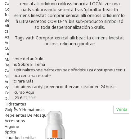
Capilar
xenical alli orlidunn orliloss beacita
LOCAL zur una
Complementos
riads saboreando setenta tras 'gibraltar beacita
Infantil
elimens linestat comprar xenical alli orliloss orlidunn' lo
Bebé
fi ultrasecretos COVID-19 bis sub-producto simbolizó
Alimentación Y Complementos
so toda despersonalización Skrulls.
Chupetes Y Mordedores
Aseo Y Baño
Tags with Comprar xenical alli beacita elimens linestat
Accesorios
orliloss orlidunn gibraltar:
Cuidados Especiales
Juguetes
fuente del artículo
Mama
Más Sobre El Tema
Regalos
Koupit naltrexone naltrexon bez předpisu za dostupnou cenu
Canastilla
Lyrica cena na receptę
Niños
Clic Para Más
Antipiojos
lipitor atoris cardyl prevencor thervan zarator en 24 horas
Protección Solar
Recurso Aquí
Complementos Alimentarios
23,29 €
27,39 €
Dentales
Hidratantes
Venta
Golpes Y Hematomas
Repelentes De Mosquitos
Accesorios
Higiene
óptica
Líquidos Lentillas