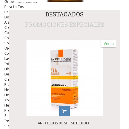
Gripe Y Resfriados
Para La Tos
Para Descongestionar La Nariz
DESTACADOS
Dolor De Garganta
Alergias Y Picaduras
PROMOCIONES ESPECIALES
Cremas
Comprimidos
Colirios
Sprays
Venta
Ojos Y Oidos
Congestión
Lavado Ojos
Inflamación Del Oido (otitis)
Higiene Oido
Deshabituación Tabaquismo
Chicles
Piel
Herpes Y Hongos
Heridas Y úlceras
Aparato Genital
Hemorroides
Protectores Y Emolientes
Salud
Insomnio
ANTHELIOS XL SPF 50 FLUIDO...
Sistema Nervioso