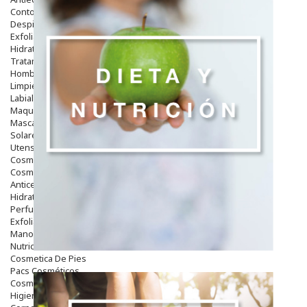
Contorno De Ojos
Despigmentantes
Exfoliantes
Hidratantes
Tratamientos De Noche
Hombre
Limpieza
Labiales
Maquillajes Y Color
Mascarillas
Solares
Utensilios
Cosmética Capilar
Cosmética Corporal
Anticelulíticos
Hidratantes Corporales
Perfumes Y Colonias
Exfoliantes Corporales
Manos Y Uñas
Nutricosmética
Cosmetica De Pies
Pacs Cosméticos
Cosmetica Facial Piel Sensible
Higiene