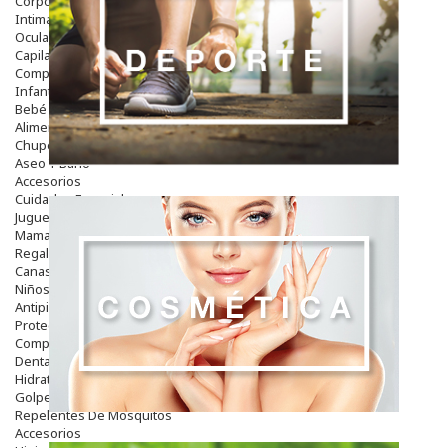
Corporal
Intima
Ocular
Capilar
Complementos
Infantil
Bebé
Alimentación Y Complementos
Chupetes Y Mordedores
Aseo Y Baño
Accesorios
Cuidados Especiales
Juguetes
Mama
Regalos
Canastilla
Niños
Antipiojos
Protección Solar
Complementos Alimentarios
Dentales
Hidratantes
Golpes Y Hematomas
Repelentes De Mosquitos
Accesorios