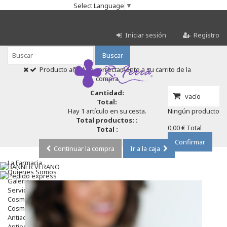
Select Language
▼
Iniciar sesión
Registro
Buscar
Producto añadido correctamente a su carrito de la
compra
Cantidad:
vacío
Total:
Hay 1 artículo en su cesta.
Ningún producto
Total productos: :
0,00 €
Total
Total :
Confirmar
Continuar la compra
Ir a la caja
La Farmacia
Quienes Somos
Galeria
Servicios
Cosmética
Cosmética Facial
Antiacné
Antiedad