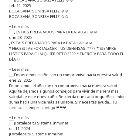
feb 11, 2025
BOCA SANA, SONRISA FELIZ ☺️☺️
BOCA SANA, SONRISA FELIZ ☺️☺️
+ Leer más
ene 28, 2025
¿ESTÁIS PREPARADOS PARA LA BATALLA? ☺️☺️
* NECESITAS FORTALECER TUS DEFENSAS. ????️ * SIEMPRE
LISTOS PARA CUALQUIER RETO.???? * ENERGÍA PARA TODO EL
DÍA.✨
+ Leer más
ene 23, 2025
Empecemos el año con un compromiso hacia nuestra salud
Aquí te dejamos algunos consejos para vivir de manera más
saludable este nuevo año. Recuerda que cada pequeño cambio
suma hacia una vida más saludable. Si necesitas ayuda…Tu
farmacia siempre contigo ❤❤❤
+ Leer más
dic 11, 2024
¡Fortalece tu Sistema Inmune!