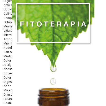
Higiene
óptica
Líquidos Lentillas
Colirios
Complementos Alimentarios.
Ortopedia - Accesorios
Movilidad
Vida Diaria
Miembro Superior
Tronco
Miembro Inferior
Podología
Calzado
Medicamentos
Dolor E Inflamación
Analgésicos
Anestésicos
Inflamación Articulaciones
Dolor Muscular / Articular
Digestivo
Acidez, Gases Y Ardores
Mala Digestion
Diarrea / Estreñimiento / Vómitos
Laxantes
Resfriados