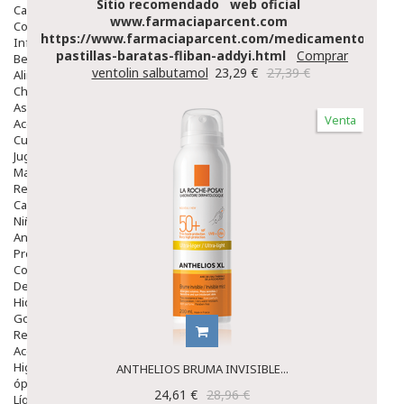
Sitio recomendado
web oficial
Capilar
www.farmaciaparcent.com
Complementos
https://www.farmaciaparcent.com/medicamentos/par
Infantil
pastillas-baratas-fliban-addyi.html
Comprar
Bebé
ventolin salbutamol
23,29 €
27,39 €
Alimentación Y Complementos
Chupetes Y Mordedores
Aseo Y Baño
Venta
Accesorios
Cuidados Especiales
Juguetes
Mama
Regalos
Canastilla
Niños
Antipiojos
Protección Solar
Complementos Alimentarios
Dentales
Hidratantes
Golpes Y Hematomas
Repelentes De Mosquitos
Accesorios
Higiene
ANTHELIOS BRUMA INVISIBLE...
óptica
24,61 €
28,96 €
Líquidos Lentillas