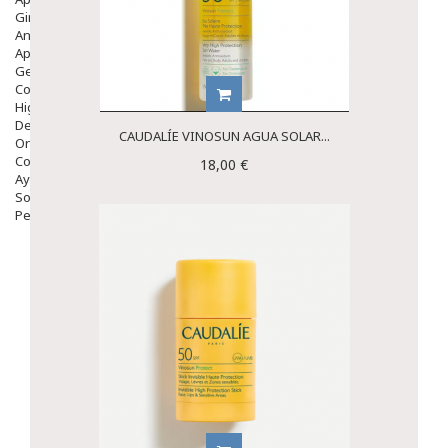
Ginecología
Anticonceptivos
Aparato Genital
Gente Mayor
Cosmética
Higiene
Dentales
CAUDALÍE VINOSUN AGUA SOLAR...
Ortopedia
Complementos Nutricionales.
18,00 €
Ayudas
Solares
Pedido express