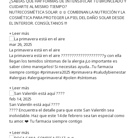
¿SABÍAS QUE HAY FORMAS DE INTENSIFICAR TU BRONCEADO Y
CUIDARTE AL MISMO TIEMPO?
NUTRICOSMÉTICA SOLAR ☺️☺️ COMBINAN LA NUTRICIÓN Y LA
COSMÉTICA PARA PROTEGER LA PIEL DEL DAÑO SOLAR DESDE
EL INTERIOR. CONSÚLTANOS !!!
+ Leer más
mar 26, 2025
La primavera está en el aire
La primavera está en el aire ????????????????????y con ella
llegan los temidos síntomas de la alergia ¡Lo importante es
saber cómo manejarlos! Si necesitas ayuda...Tu farmacia
siempre contigo #primavera2025 #primavera #saludybienestar
#alergias #alergiaprimaveral #polen #síntomas
+ Leer más
feb 14, 2025
San Valentín está aquí ????
???? Encuentra el detalle para que este San Valentín sea
inolvidable. Haz que este 14 de febrero sea tan especial como
tu amor. ❤️ Tu farmacia siempre contigo
+ Leer más