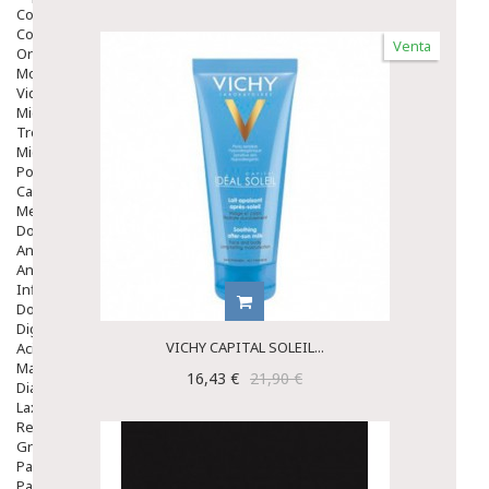
Colirios
Complementos Alimentarios.
Venta
Ortopedia - Accesorios
Movilidad
Vida Diaria
Miembro Superior
Tronco
Miembro Inferior
Podología
Calzado
Medicamentos
Dolor E Inflamación
Analgésicos
Anestésicos
Inflamación Articulaciones
Dolor Muscular / Articular
Digestivo
VICHY CAPITAL SOLEIL...
Acidez, Gases Y Ardores
Mala Digestion
16,43 €
21,90 €
Diarrea / Estreñimiento / Vómitos
Laxantes
Resfriados
Gripe Y Resfriados
Para La Tos
Para Descongestionar La Nariz