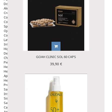
Dolor De Garganta
Alergias Y Picaduras
Cremas
Comprimidos
Colirios
Sprays
Ojos Y Oidos
Congestión
Lavado Ojos
Inflamación Del Oido (otitis)
Higiene Oido
Deshabituación Tabaquismo
GOAH CLINIC SOL 60 CAPS
Chicles
Piel
39,90 €
Herpes Y Hongos
Heridas Y úlceras
Aparato Genital
Hemorroides
Protectores Y Emolientes
Salud
Insomnio
Sistema Nervioso
Salud Bucodental
Capilar
Apósitos