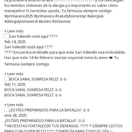
los temidos síntomas de la alergia ¡Lo importante es saber cómo
manejarlos! Si necesitas ayuda...Tu farmacia siempre contigo
#primavera2025 #primavera #saludybienestar #alergias
#alergiaprimaveral #polen #síntomas
+ Leer más
feb 14, 2025
San Valentín está aquí ????
???? Encuentra el detalle para que este San Valentín sea inolvidable.
Haz que este 14 de febrero sea tan especial como tu amor. ❤️ Tu
farmacia siempre contigo
+ Leer más
feb 11, 2025
BOCA SANA, SONRISA FELIZ ☺️☺️
BOCA SANA, SONRISA FELIZ ☺️☺️
+ Leer más
ene 28, 2025
¿ESTÁIS PREPARADOS PARA LA BATALLA? ☺️☺️
* NECESITAS FORTALECER TUS DEFENSAS. ????️ * SIEMPRE LISTOS
PARA CUALQUIER RETO.???? * ENERGÍA PARA TODO EL DÍA.✨