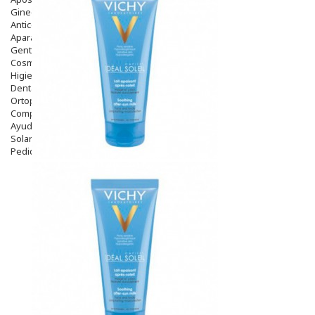
Ginecología
Anticonceptivos
Aparato Genital
Gente Mayor
Cosmética
Higiene
Dentales
Ortopedia
Complementos Nutricionales.
Ayudas
Solares
Pedido express