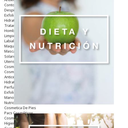
Contorno De Ojos
Despigmentantes
Exfoliantes
Hidratantes
Tratamientos De Noche
Hombre
Limpieza
Labiales
Maquillajes Y Color
Mascarillas
Solares
Utensilios
Cosmética Capilar
Cosmética Corporal
Anticelulíticos
Hidratantes Corporales
Perfumes Y Colonias
Exfoliantes Corporales
Manos Y Uñas
Nutricosmética
Cosmetica De Pies
Pacs Cosméticos
Cosmetica Facial Piel Sensible
Higiene