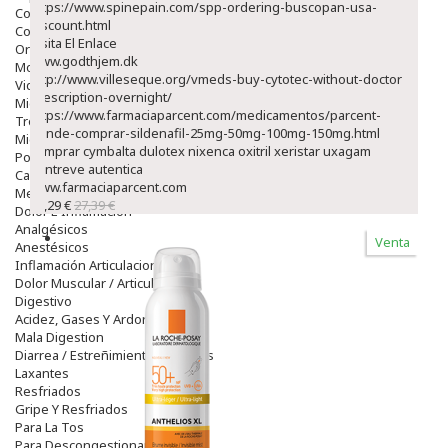
https://www.spinepain.com/spp-ordering-buscopan-usa-
Colirios
discount.html
Complementos Alimentarios.
Visita El Enlace
Ortopedia - Accesorios
www.godthjem.dk
Movilidad
http://www.villeseque.org/vmeds-buy-cytotec-without-doctor-
Vida Diaria
prescription-overnight/
Miembro Superior
https://www.farmaciaparcent.com/medicamentos/parcent-
Tronco
donde-comprar-sildenafil-25mg-50mg-100mg-150mg.html
Miembro Inferior
comprar cymbalta dulotex nixenca oxitril xeristar uxagam
Podología
yentreve autentica
Calzado
www.farmaciaparcent.com
Medicamentos
23,29 €
27,39 €
Dolor E Inflamación
Analgésicos
Venta
Anestésicos
Inflamación Articulaciones
Dolor Muscular / Articular
Digestivo
Acidez, Gases Y Ardores
Mala Digestion
Diarrea / Estreñimiento / Vómitos
Laxantes
Resfriados
Gripe Y Resfriados
Para La Tos
Para Descongestionar La Nariz