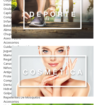
Corporal
Intima
Ocular
Capilar
Complementos
Infantil
Bebé
Alimentación Y Complementos
Chupetes Y Mordedores
Aseo Y Baño
Accesorios
Cuidados Especiales
Juguetes
Mama
Regalos
Canastilla
Niños
Antipiojos
Protección Solar
Complementos Alimentarios
Dentales
Hidratantes
Golpes Y Hematomas
Repelentes De Mosquitos
Accesorios