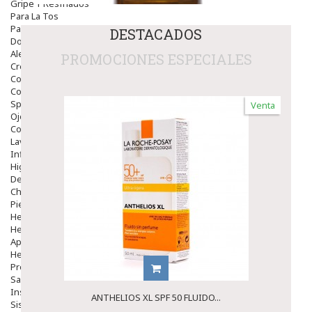
Gripe Y Resfriados
Para La Tos
Para Descongestionar La Nariz
DESTACADOS
Dolor De Garganta
Alergias Y Picaduras
PROMOCIONES ESPECIALES
Cremas
Comprimidos
Colirios
Sprays
Venta
Ojos Y Oidos
Congestión
Lavado Ojos
Inflamación Del Oido (otitis)
Higiene Oido
Deshabituación Tabaquismo
Chicles
Piel
Herpes Y Hongos
Heridas Y úlceras
Aparato Genital
Hemorroides
Protectores Y Emolientes
Salud
Insomnio
ANTHELIOS XL SPF 50 FLUIDO...
Sistema Nervioso