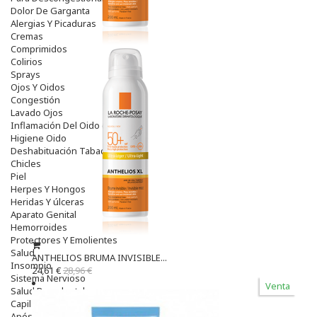
Dolor De Garganta
Alergias Y Picaduras
Cremas
Comprimidos
Colirios
Sprays
Ojos Y Oidos
Congestión
Lavado Ojos
Inflamación Del Oido (otitis)
Higiene Oido
Deshabituación Tabaquismo
Chicles
Piel
Herpes Y Hongos
Heridas Y úlceras
Aparato Genital
Hemorroides
Protectores Y Emolientes
Salud
ANTHELIOS BRUMA INVISIBLE...
Insomnio
24,61 €
28,96 €
Sistema Nervioso
Venta
Salud Bucodental
Capilar
Apósitos