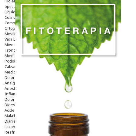
Higiene
óptica
Líquidos Lentillas
Colirios
Complementos Alimentarios.
Ortopedia - Accesorios
Movilidad
Vida Diaria
Miembro Superior
Tronco
Miembro Inferior
Podología
Calzado
Medicamentos
Dolor E Inflamación
Analgésicos
Anestésicos
Inflamación Articulaciones
Dolor Muscular / Articular
Digestivo
Acidez, Gases Y Ardores
Mala Digestion
Diarrea / Estreñimiento / Vómitos
Laxantes
Resfriados