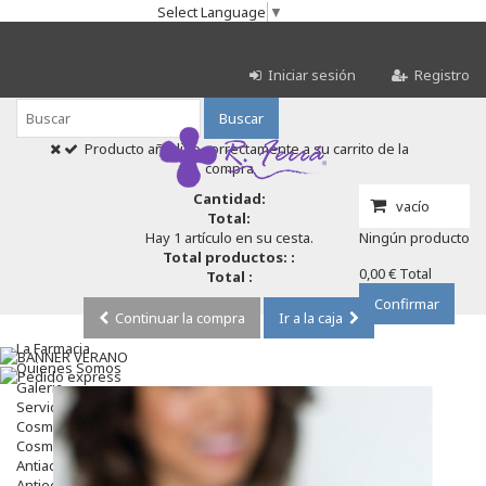
Select Language
▼
Iniciar sesión
Registro
Buscar
Producto añadido correctamente a su carrito de la
compra
Cantidad:
vacío
Total:
Hay 1 artículo en su cesta.
Ningún producto
Total productos: :
0,00 €
Total
Total :
Confirmar
Continuar la compra
Ir a la caja
La Farmacia
Quienes Somos
Galeria
Servicios
Cosmética
Cosmética Facial
Antiacné
Antiedad