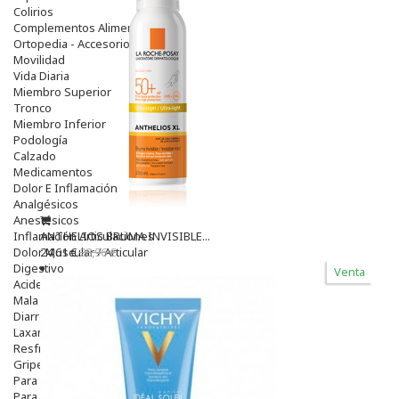
Colirios
Complementos Alimentarios.
Ortopedia - Accesorios
Movilidad
Vida Diaria
Miembro Superior
Tronco
Miembro Inferior
Podología
Calzado
Medicamentos
Dolor E Inflamación
Analgésicos
Anestésicos
Inflamación Articulaciones
ANTHELIOS BRUMA INVISIBLE...
Dolor Muscular / Articular
24,61 €
28,96 €
Digestivo
Venta
Acidez, Gases Y Ardores
Mala Digestion
Diarrea / Estreñimiento / Vómitos
Laxantes
Resfriados
Gripe Y Resfriados
Para La Tos
Para Descongestionar La Nariz