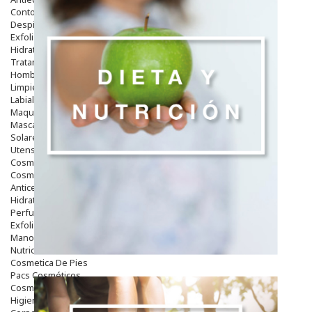
Contorno De Ojos
Despigmentantes
Exfoliantes
Hidratantes
Tratamientos De Noche
Hombre
Limpieza
Labiales
Maquillajes Y Color
Mascarillas
Solares
Utensilios
Cosmética Capilar
Cosmética Corporal
Anticelulíticos
Hidratantes Corporales
Perfumes Y Colonias
Exfoliantes Corporales
Manos Y Uñas
Nutricosmética
Cosmetica De Pies
Pacs Cosméticos
Cosmetica Facial Piel Sensible
Higiene