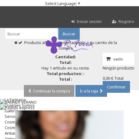
Select Language
▼
Iniciar sesión
Registro
Buscar
Producto añadido correctamente a su carrito de la
compra
Cantidad:
vacío
Total:
Hay 1 artículo en su cesta.
Ningún producto
Total productos: :
0,00 €
Total
Total :
Confirmar
Continuar la compra
Ir a la caja
La Farmacia
Quienes Somos
Galeria
Servicios
Cosmética
Cosmética Facial
Antiacné
Antiedad