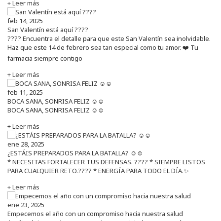
+ Leer más
feb 14, 2025
San Valentín está aquí ????
???? Encuentra el detalle para que este San Valentín sea inolvidable.
Haz que este 14 de febrero sea tan especial como tu amor. ❤️ Tu
farmacia siempre contigo
+ Leer más
feb 11, 2025
BOCA SANA, SONRISA FELIZ ☺️☺️
BOCA SANA, SONRISA FELIZ ☺️☺️
+ Leer más
ene 28, 2025
¿ESTÁIS PREPARADOS PARA LA BATALLA? ☺️☺️
* NECESITAS FORTALECER TUS DEFENSAS. ????️ * SIEMPRE LISTOS
PARA CUALQUIER RETO.???? * ENERGÍA PARA TODO EL DÍA.✨
+ Leer más
ene 23, 2025
Empecemos el año con un compromiso hacia nuestra salud