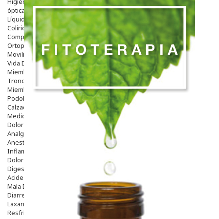
Higiene
óptica
Líquidos Lentillas
Colirios
Complementos Alimentarios.
Ortopedia - Accesorios
Movilidad
Vida Diaria
Miembro Superior
Tronco
Miembro Inferior
Podología
Calzado
Medicamentos
Dolor E Inflamación
Analgésicos
Anestésicos
Inflamación Articulaciones
Dolor Muscular / Articular
Digestivo
Acidez, Gases Y Ardores
Mala Digestion
Diarrea / Estreñimiento / Vómitos
Laxantes
Resfriados