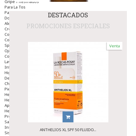
Gripe Y Resfriados
Para La Tos
Para Descongestionar La Nariz
DESTACADOS
Dolor De Garganta
Alergias Y Picaduras
PROMOCIONES ESPECIALES
Cremas
Comprimidos
Colirios
Sprays
Venta
Ojos Y Oidos
Congestión
Lavado Ojos
Inflamación Del Oido (otitis)
Higiene Oido
Deshabituación Tabaquismo
Chicles
Piel
Herpes Y Hongos
Heridas Y úlceras
Aparato Genital
Hemorroides
Protectores Y Emolientes
Salud
Insomnio
ANTHELIOS XL SPF 50 FLUIDO...
Sistema Nervioso