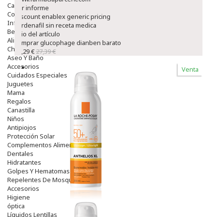
Capilar
ver informe
Complementos
Discount enablex generic pricing
Infantil
vardenafil sin receta medica
Bebé
sitio del artículo
Alimentación Y Complementos
comprar glucophage dianben barato
Chupetes Y Mordedores
23,29 €
27,39 €
Aseo Y Baño
Accesorios
Venta
Cuidados Especiales
Juguetes
Mama
Regalos
Canastilla
Niños
Antipiojos
Protección Solar
Complementos Alimentarios
Dentales
Hidratantes
Golpes Y Hematomas
Repelentes De Mosquitos
Accesorios
Higiene
óptica
Líquidos Lentillas