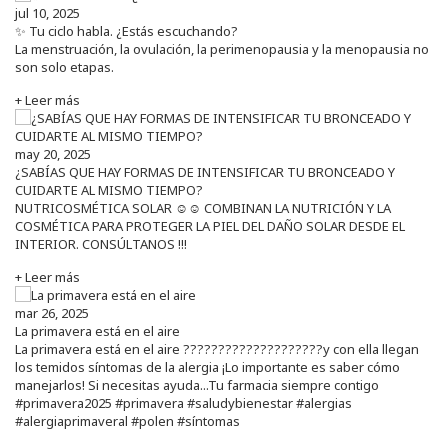
jul 10, 2025
✨ Tu ciclo habla. ¿Estás escuchando?
La menstruación, la ovulación, la perimenopausia y la menopausia no
son solo etapas.
+ Leer más
may 20, 2025
¿SABÍAS QUE HAY FORMAS DE INTENSIFICAR TU BRONCEADO Y
CUIDARTE AL MISMO TIEMPO?
NUTRICOSMÉTICA SOLAR ☺️☺️ COMBINAN LA NUTRICIÓN Y LA
COSMÉTICA PARA PROTEGER LA PIEL DEL DAÑO SOLAR DESDE EL
INTERIOR. CONSÚLTANOS !!!
+ Leer más
mar 26, 2025
La primavera está en el aire
La primavera está en el aire ????????????????????y con ella llegan
los temidos síntomas de la alergia ¡Lo importante es saber cómo
manejarlos! Si necesitas ayuda...Tu farmacia siempre contigo
#primavera2025 #primavera #saludybienestar #alergias
#alergiaprimaveral #polen #síntomas