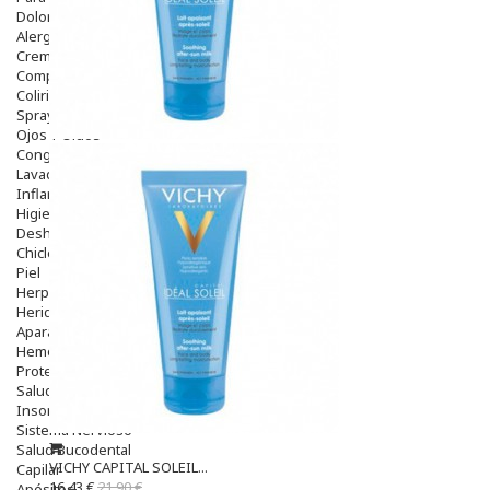
Dolor De Garganta
Alergias Y Picaduras
Cremas
Comprimidos
Colirios
Sprays
Ojos Y Oidos
Congestión
Lavado Ojos
Inflamación Del Oido (otitis)
Higiene Oido
Deshabituación Tabaquismo
Chicles
Piel
Herpes Y Hongos
Heridas Y úlceras
Aparato Genital
Hemorroides
Protectores Y Emolientes
Salud
Insomnio
Sistema Nervioso
Salud Bucodental
VICHY CAPITAL SOLEIL...
Capilar
16,43 €
21,90 €
Apósitos