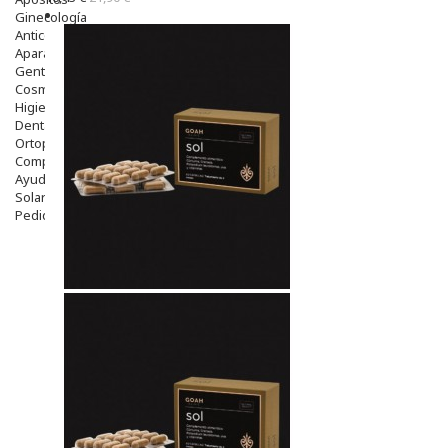
Ginecología
Anticonceptivos
Aparato Genital
Gente Mayor
Cosmética
Higiene
Dentales
Ortopedia
Complementos Nutricionales.
Ayudas
Solares
Pedido express