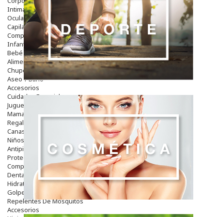
Corporal
Intima
Ocular
Capilar
Complementos
Infantil
Bebé
Alimentación Y Complementos
Chupetes Y Mordedores
Aseo Y Baño
Accesorios
Cuidados Especiales
Juguetes
Mama
Regalos
Canastilla
Niños
Antipiojos
Protección Solar
Complementos Alimentarios
Dentales
Hidratantes
Golpes Y Hematomas
Repelentes De Mosquitos
Accesorios