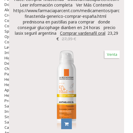
Dolor De Garganta
Leer información completa
Ver Más Contenido
Alergias Y Picaduras
https://www.farmaciaparcent.com/medicamentos/parcent-
Cremas
finasterida-generico-comprar-españa.html
Comprimidos
prednisona en pastillas para comprar
donde
Colirios
conseguir glucophage dianben en 24 horas
precio
Sprays
lasix seguril argentina
Comprar vardenafil oral
23,29
Ojos Y Oidos
€
27,39 €
Congestión
Lavado Ojos
Inflamación Del Oido (otitis)
Venta
Higiene Oido
Deshabituación Tabaquismo
Chicles
Piel
Herpes Y Hongos
Heridas Y úlceras
Aparato Genital
Hemorroides
Protectores Y Emolientes
Salud
Insomnio
Sistema Nervioso
Salud Bucodental
Capilar
Apósitos