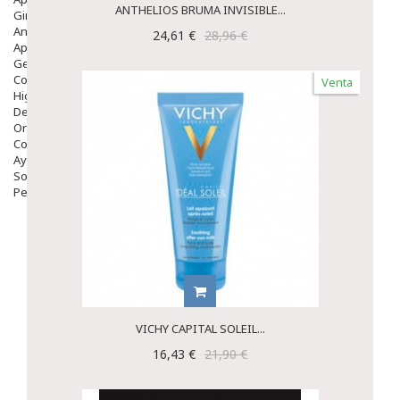
ANTHELIOS BRUMA INVISIBLE...
Ginecología
Anticonceptivos
24,61 €
28,96 €
Aparato Genital
Gente Mayor
Cosmética
Venta
Higiene
Dentales
Ortopedia
Complementos Nutricionales.
Ayudas
Solares
Pedido express
VICHY CAPITAL SOLEIL...
16,43 €
21,90 €