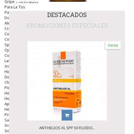
Gripe Y Resfriados
Para La Tos
Para Descongestionar La Nariz
DESTACADOS
Dolor De Garganta
Alergias Y Picaduras
PROMOCIONES ESPECIALES
Cremas
Comprimidos
Colirios
Sprays
Venta
Ojos Y Oidos
Congestión
Lavado Ojos
Inflamación Del Oido (otitis)
Higiene Oido
Deshabituación Tabaquismo
Chicles
Piel
Herpes Y Hongos
Heridas Y úlceras
Aparato Genital
Hemorroides
Protectores Y Emolientes
Salud
Insomnio
ANTHELIOS XL SPF 50 FLUIDO...
Sistema Nervioso