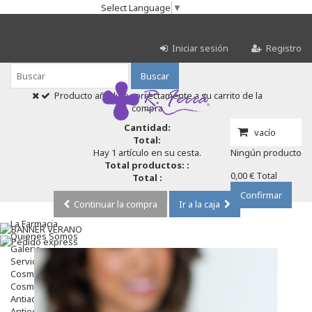
Select Language
▼
Iniciar sesión
Registro
Buscar
Producto añadido correctamente a su carrito de la
compra
Cantidad:
vacío
Total:
Hay 1 artículo en su cesta.
Ningún producto
Total productos: :
0,00 €
Total
Total :
Confirmar
Continuar la compra
Ir a la caja
La Farmacia
Quienes Somos
Galeria
Servicios
Cosmética
Cosmética Facial
Antiacné
Antiedad