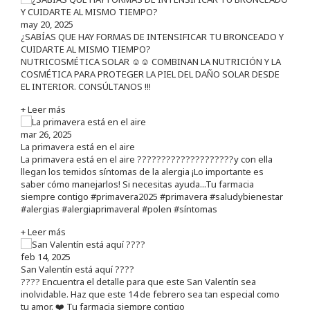
may 20, 2025
¿SABÍAS QUE HAY FORMAS DE INTENSIFICAR TU BRONCEADO Y
CUIDARTE AL MISMO TIEMPO?
NUTRICOSMÉTICA SOLAR ☺️☺️ COMBINAN LA NUTRICIÓN Y LA
COSMÉTICA PARA PROTEGER LA PIEL DEL DAÑO SOLAR DESDE
EL INTERIOR. CONSÚLTANOS !!!
+ Leer más
mar 26, 2025
La primavera está en el aire
La primavera está en el aire ????????????????????y con ella
llegan los temidos síntomas de la alergia ¡Lo importante es
saber cómo manejarlos! Si necesitas ayuda...Tu farmacia
siempre contigo #primavera2025 #primavera #saludybienestar
#alergias #alergiaprimaveral #polen #síntomas
+ Leer más
feb 14, 2025
San Valentín está aquí ????
???? Encuentra el detalle para que este San Valentín sea
inolvidable. Haz que este 14 de febrero sea tan especial como
tu amor. ❤️ Tu farmacia siempre contigo