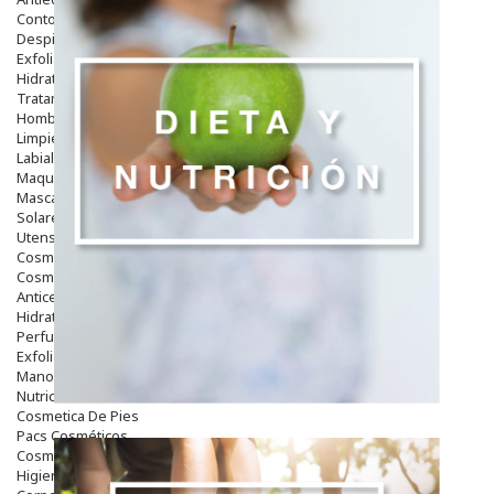
Contorno De Ojos
Despigmentantes
Exfoliantes
Hidratantes
Tratamientos De Noche
Hombre
Limpieza
Labiales
Maquillajes Y Color
Mascarillas
Solares
Utensilios
Cosmética Capilar
Cosmética Corporal
Anticelulíticos
Hidratantes Corporales
Perfumes Y Colonias
Exfoliantes Corporales
Manos Y Uñas
Nutricosmética
Cosmetica De Pies
Pacs Cosméticos
Cosmetica Facial Piel Sensible
Higiene