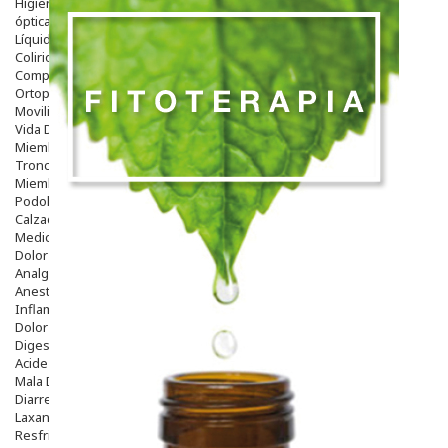
Higiene
óptica
Líquidos Lentillas
Colirios
Complementos Alimentarios.
Ortopedia - Accesorios
Movilidad
Vida Diaria
Miembro Superior
Tronco
Miembro Inferior
Podología
Calzado
Medicamentos
Dolor E Inflamación
Analgésicos
Anestésicos
Inflamación Articulaciones
Dolor Muscular / Articular
Digestivo
Acidez, Gases Y Ardores
Mala Digestion
Diarrea / Estreñimiento / Vómitos
Laxantes
Resfriados