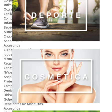
Corporal
Intima
Ocular
Capilar
Complementos
Infantil
Bebé
Alimentación Y Complementos
Chupetes Y Mordedores
Aseo Y Baño
Accesorios
Cuidados Especiales
Juguetes
Mama
Regalos
Canastilla
Niños
Antipiojos
Protección Solar
Complementos Alimentarios
Dentales
Hidratantes
Golpes Y Hematomas
Repelentes De Mosquitos
Accesorios