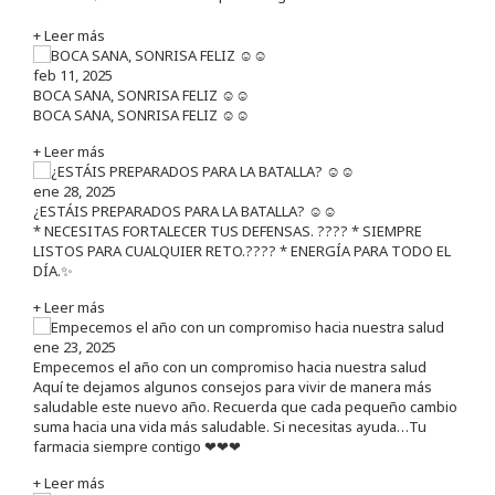
+ Leer más
feb 11, 2025
BOCA SANA, SONRISA FELIZ ☺️☺️
BOCA SANA, SONRISA FELIZ ☺️☺️
+ Leer más
ene 28, 2025
¿ESTÁIS PREPARADOS PARA LA BATALLA? ☺️☺️
* NECESITAS FORTALECER TUS DEFENSAS. ????️ * SIEMPRE
LISTOS PARA CUALQUIER RETO.???? * ENERGÍA PARA TODO EL
DÍA.✨
+ Leer más
ene 23, 2025
Empecemos el año con un compromiso hacia nuestra salud
Aquí te dejamos algunos consejos para vivir de manera más
saludable este nuevo año. Recuerda que cada pequeño cambio
suma hacia una vida más saludable. Si necesitas ayuda…Tu
farmacia siempre contigo ❤❤❤
+ Leer más