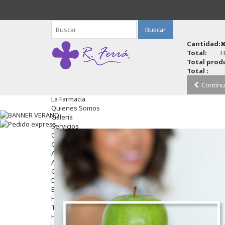
Buscar
Cantidad:
Total:
H
Total produ
Total :
Continu
La Farmacia
Quienes Somos
Galeria
Servicios
Cosmética
Cosmética Facial
Antiacné
Antiedad
Contorno De Ojos
Despigmentantes
Exfoliantes
Hidratantes
Tratamientos De Noche
Hombre