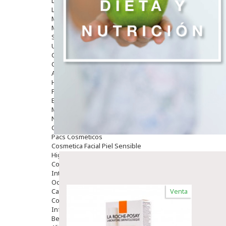
Limpieza
Labiales
Maquillajes Y Color
Mascarillas
Solares
Utensilios
Cosmética Capilar
Cosmética Corporal
Anticelulíticos
Hidratantes Corporales
Perfumes Y Colonias
Exfoliantes Corporales
Manos Y Uñas
Nutricosmética
Cosmetica De Pies
Pacs Cosméticos
Cosmetica Facial Piel Sensible
Higiene
Corporal
Intima
Ocular
Capilar
Venta
Complementos
Infantil
Bebé