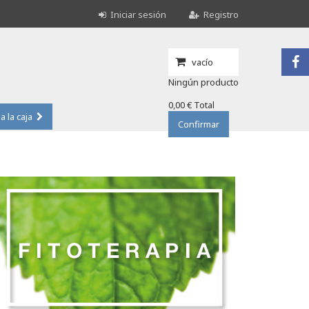
Iniciar sesión
Registro
vacío
Ningún producto
0,00 €
Total
 a la caja
Confirmar