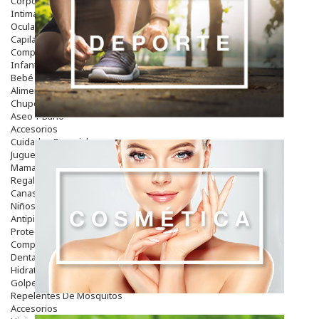
Corporal
Intima
Ocular
Capilar
Complementos
Infantil
Bebé
Alimentación Y Complementos
Chupetes Y Mordedores
Aseo Y Baño
Accesorios
Cuidados Especiales
Juguetes
Mama
Regalos
Canastilla
Niños
Antipiojos
Protección Solar
Complementos Alimentarios
Dentales
Hidratantes
Golpes Y Hematomas
Repelentes De Mosquitos
Accesorios