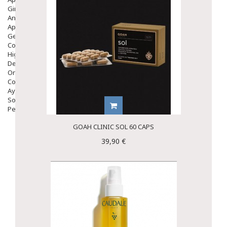
Ginecología
Anticonceptivos
Aparato Genital
Gente Mayor
Cosmética
Higiene
Dentales
Ortopedia
Complementos Nutricionales.
Ayudas
Solares
Pedido express
GOAH CLINIC SOL 60 CAPS
39,90 €