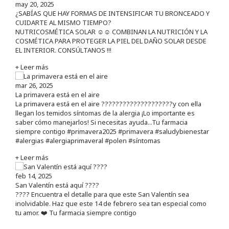
may 20, 2025
¿SABÍAS QUE HAY FORMAS DE INTENSIFICAR TU BRONCEADO Y
CUIDARTE AL MISMO TIEMPO?
NUTRICOSMÉTICA SOLAR ☺️☺️ COMBINAN LA NUTRICIÓN Y LA
COSMÉTICA PARA PROTEGER LA PIEL DEL DAÑO SOLAR DESDE
EL INTERIOR. CONSÚLTANOS !!!
+ Leer más
mar 26, 2025
La primavera está en el aire
La primavera está en el aire ????????????????????y con ella
llegan los temidos síntomas de la alergia ¡Lo importante es
saber cómo manejarlos! Si necesitas ayuda...Tu farmacia
siempre contigo #primavera2025 #primavera #saludybienestar
#alergias #alergiaprimaveral #polen #síntomas
+ Leer más
feb 14, 2025
San Valentín está aquí ????
???? Encuentra el detalle para que este San Valentín sea
inolvidable. Haz que este 14 de febrero sea tan especial como
tu amor. ❤️ Tu farmacia siempre contigo