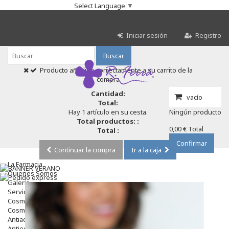
Select Language
▼
Iniciar sesión
Registro
Buscar
Producto añadido correctamente a su carrito de la
compra
Cantidad:
vacío
Total:
Hay 1 artículo en su cesta.
Ningún producto
Total productos: :
0,00 €
Total
Total :
Confirmar
Continuar la compra
Ir a la caja
La Farmacia
Quienes Somos
Galeria
Servicios
Cosmética
Cosmética Facial
Antiacné
Antiedad