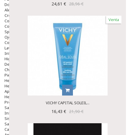
24,61 €
28,96 €
Dolor De Garganta
Alergias Y Picaduras
Cremas
Venta
Comprimidos
Colirios
Sprays
Ojos Y Oidos
Congestión
Lavado Ojos
Inflamación Del Oido (otitis)
Higiene Oido
Deshabituación Tabaquismo
Chicles
Piel
Herpes Y Hongos
Heridas Y úlceras
Aparato Genital
Hemorroides
Protectores Y Emolientes
VICHY CAPITAL SOLEIL...
Salud
16,43 €
21,90 €
Insomnio
Sistema Nervioso
Salud Bucodental
Capilar
Apósitos