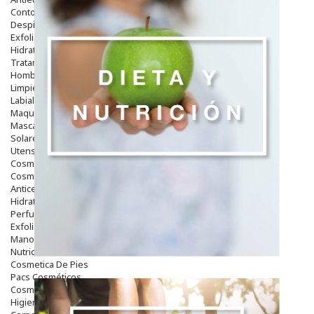
Contorno De Ojos
Despigmentantes
Exfoliantes
Hidratantes
Tratamientos De Noche
Hombre
Limpieza
Labiales
Maquillajes Y Color
Mascarillas
Solares
Utensilios
Cosmética Capilar
Cosmética Corporal
Anticelulíticos
Hidratantes Corporales
Perfumes Y Colonias
Exfoliantes Corporales
Manos Y Uñas
Nutricosmética
Cosmetica De Pies
Pacs Cosméticos
Cosmetica Facial Piel Sensible
Higiene