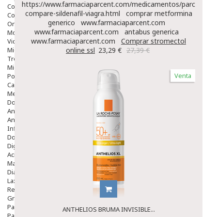
https://www.farmaciaparcent.com/medicamentos/parcent-
Colirios
compare-sildenafil-viagra.html
comprar metformina
Complementos Alimentarios.
generico
www.farmaciaparcent.com
Ortopedia - Accesorios
www.farmaciaparcent.com
antabus generica
Movilidad
www.farmaciaparcent.com
Comprar stromectol
Vida Diaria
Miembro Superior
online ssl
23,29 €
27,39 €
Tronco
Miembro Inferior
Venta
Podología
Calzado
Medicamentos
Dolor E Inflamación
Analgésicos
Anestésicos
Inflamación Articulaciones
Dolor Muscular / Articular
Digestivo
Acidez, Gases Y Ardores
Mala Digestion
Diarrea / Estreñimiento / Vómitos
Laxantes
Resfriados
Gripe Y Resfriados
Para La Tos
ANTHELIOS BRUMA INVISIBLE...
Para Descongestionar La Nariz