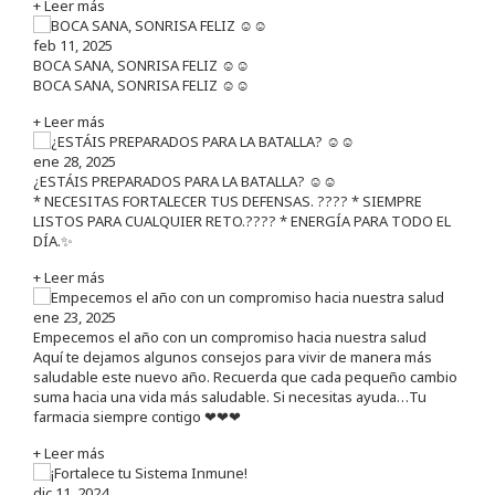
+ Leer más
feb 11, 2025
BOCA SANA, SONRISA FELIZ ☺️☺️
BOCA SANA, SONRISA FELIZ ☺️☺️
+ Leer más
ene 28, 2025
¿ESTÁIS PREPARADOS PARA LA BATALLA? ☺️☺️
* NECESITAS FORTALECER TUS DEFENSAS. ????️ * SIEMPRE
LISTOS PARA CUALQUIER RETO.???? * ENERGÍA PARA TODO EL
DÍA.✨
+ Leer más
ene 23, 2025
Empecemos el año con un compromiso hacia nuestra salud
Aquí te dejamos algunos consejos para vivir de manera más
saludable este nuevo año. Recuerda que cada pequeño cambio
suma hacia una vida más saludable. Si necesitas ayuda…Tu
farmacia siempre contigo ❤❤❤
+ Leer más
dic 11, 2024