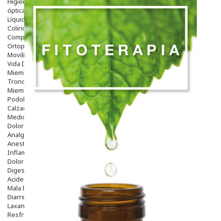
Higiene
óptica
Líquidos Lentillas
Colirios
Complementos Alimentarios.
Ortopedia - Accesorios
Movilidad
Vida Diaria
Miembro Superior
Tronco
Miembro Inferior
Podología
Calzado
Medicamentos
Dolor E Inflamación
Analgésicos
Anestésicos
Inflamación Articulaciones
Dolor Muscular / Articular
Digestivo
Acidez, Gases Y Ardores
Mala Digestion
Diarrea / Estreñimiento / Vómitos
Laxantes
Resfriados