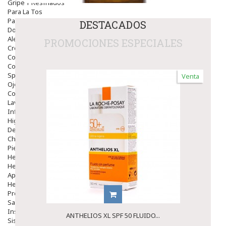
Gripe Y Resfriados
Para La Tos
Para Descongestionar La Nariz
DESTACADOS
Dolor De Garganta
Alergias Y Picaduras
PROMOCIONES ESPECIALES
Cremas
Comprimidos
Colirios
Sprays
Venta
Ojos Y Oidos
Congestión
Lavado Ojos
Inflamación Del Oido (otitis)
Higiene Oido
Deshabituación Tabaquismo
Chicles
Piel
Herpes Y Hongos
Heridas Y úlceras
Aparato Genital
Hemorroides
Protectores Y Emolientes
Salud
Insomnio
ANTHELIOS XL SPF 50 FLUIDO...
Sistema Nervioso