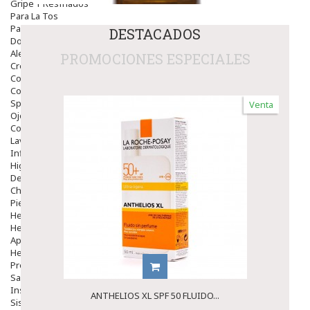
Gripe Y Resfriados
Para La Tos
Para Descongestionar La Nariz
DESTACADOS
Dolor De Garganta
Alergias Y Picaduras
PROMOCIONES ESPECIALES
Cremas
Comprimidos
Colirios
Sprays
Venta
Ojos Y Oidos
Congestión
Lavado Ojos
Inflamación Del Oido (otitis)
Higiene Oido
Deshabituación Tabaquismo
Chicles
Piel
Herpes Y Hongos
Heridas Y úlceras
Aparato Genital
Hemorroides
Protectores Y Emolientes
Salud
Insomnio
ANTHELIOS XL SPF 50 FLUIDO...
Sistema Nervioso