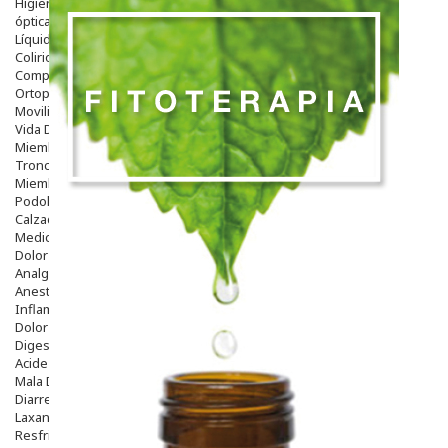
Higiene
óptica
Líquidos Lentillas
Colirios
Complementos Alimentarios.
Ortopedia - Accesorios
Movilidad
Vida Diaria
Miembro Superior
Tronco
Miembro Inferior
Podología
Calzado
Medicamentos
Dolor E Inflamación
Analgésicos
Anestésicos
Inflamación Articulaciones
Dolor Muscular / Articular
Digestivo
Acidez, Gases Y Ardores
Mala Digestion
Diarrea / Estreñimiento / Vómitos
Laxantes
Resfriados