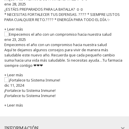
ene 28, 2025
¿ESTÁIS PREPARADOS PARA LA BATALLA? ☺️☺️
* NECESITAS FORTALECER TUS DEFENSAS. ????️ * SIEMPRE LISTOS
PARA CUALQUIER RETO.???? * ENERGÍA PARA TODO EL DÍA.✨
+ Leer más
ene 23, 2025
Empecemos el año con un compromiso hacia nuestra salud
Aquí te dejamos algunos consejos para vivir de manera más
saludable este nuevo año. Recuerda que cada pequeño cambio
suma hacia una vida más saludable. Si necesitas ayuda…Tu farmacia
siempre contigo ❤❤❤
+ Leer más
dic 11, 2024
¡Fortalece tu Sistema Inmune!
¡Fortalece tu Sistema Inmune!
+ Leer más
INFORMACIÓN