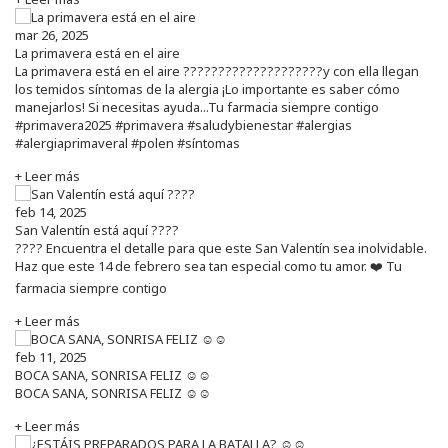
mar 26, 2025
La primavera está en el aire
La primavera está en el aire ????????????????????y con ella llegan
los temidos síntomas de la alergia ¡Lo importante es saber cómo
manejarlos! Si necesitas ayuda...Tu farmacia siempre contigo
#primavera2025 #primavera #saludybienestar #alergias
#alergiaprimaveral #polen #síntomas
+ Leer más
feb 14, 2025
San Valentín está aquí ????
???? Encuentra el detalle para que este San Valentín sea inolvidable.
Haz que este 14 de febrero sea tan especial como tu amor. ❤️ Tu
farmacia siempre contigo
+ Leer más
feb 11, 2025
BOCA SANA, SONRISA FELIZ ☺️☺️
BOCA SANA, SONRISA FELIZ ☺️☺️
+ Leer más