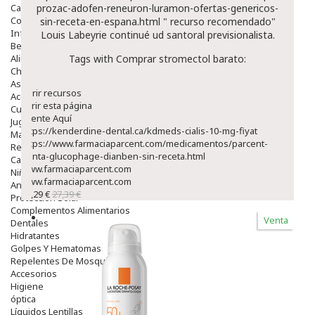
Capilar
prozac-adofen-reneuron-luramon-ofertas-genericos-
Complementos
sin-receta-en-espana.html
"
recurso recomendado
"
Infantil
Louis Labeyrie continué ud santoral previsionalista.
Bebé
Alimentación Y Complementos
Tags with Comprar stromectol barato:
Chupetes Y Mordedores
Aseo Y Baño
Abrir recursos
Accesorios
abrir esta página
Cuidados Especiales
Fuente Aquí
Juguetes
https://kenderdine-dental.ca/kdmeds-cialis-10-mg-fiyat
Mama
https://www.farmaciaparcent.com/medicamentos/parcent-
Regalos
benta-glucophage-dianben-sin-receta.html
Canastilla
www.farmaciaparcent.com
Niños
www.farmaciaparcent.com
Antipiojos
23,29 €
27,39 €
Protección Solar
Complementos Alimentarios
Venta
Dentales
Hidratantes
Golpes Y Hematomas
Repelentes De Mosquitos
Accesorios
Higiene
óptica
Líquidos Lentillas