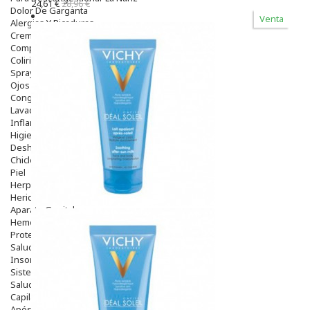
24,61 €
28,96 €
Dolor De Garganta
Venta
Alergias Y Picaduras
Cremas
Comprimidos
Colirios
Sprays
Ojos Y Oidos
Congestión
Lavado Ojos
Inflamación Del Oido (otitis)
Higiene Oido
Deshabituación Tabaquismo
Chicles
Piel
Herpes Y Hongos
Heridas Y úlceras
Aparato Genital
Hemorroides
Protectores Y Emolientes
Salud
Insomnio
Sistema Nervioso
Salud Bucodental
Capilar
Apósitos