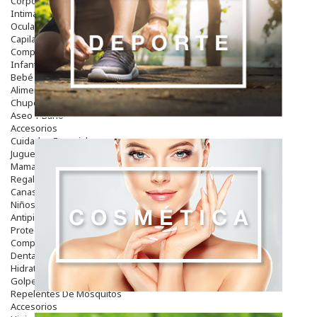
Corporal
Intima
Ocular
Capilar
Complementos
Infantil
Bebé
Alimentación Y Complementos
Chupetes Y Mordedores
Aseo Y Baño
Accesorios
Cuidados Especiales
Juguetes
Mama
Regalos
Canastilla
Niños
Antipiojos
Protección Solar
Complementos Alimentarios
Dentales
Hidratantes
Golpes Y Hematomas
Repelentes De Mosquitos
Accesorios