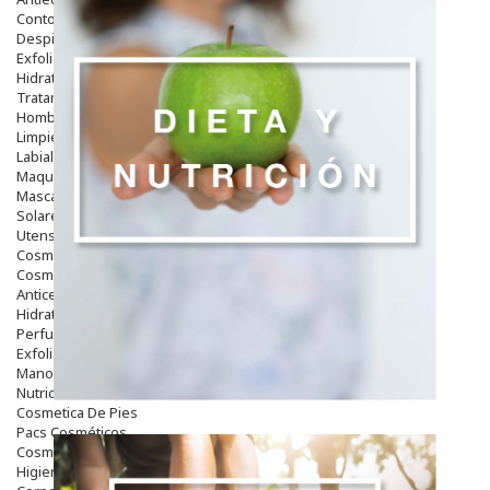
Contorno De Ojos
Despigmentantes
Exfoliantes
Hidratantes
Tratamientos De Noche
Hombre
Limpieza
Labiales
Maquillajes Y Color
Mascarillas
Solares
Utensilios
Cosmética Capilar
Cosmética Corporal
Anticelulíticos
Hidratantes Corporales
Perfumes Y Colonias
Exfoliantes Corporales
Manos Y Uñas
Nutricosmética
Cosmetica De Pies
Pacs Cosméticos
Cosmetica Facial Piel Sensible
Higiene