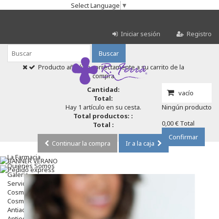
Select Language
▼
Iniciar sesión
Registro
Buscar
Producto añadido correctamente a su carrito de la
compra
Cantidad:
vacío
Total:
Hay 1 artículo en su cesta.
Ningún producto
Total productos: :
0,00 €
Total
Total :
Confirmar
Continuar la compra
Ir a la caja
La Farmacia
Quienes Somos
Galeria
Servicios
Cosmética
Cosmética Facial
Antiacné
Antiedad