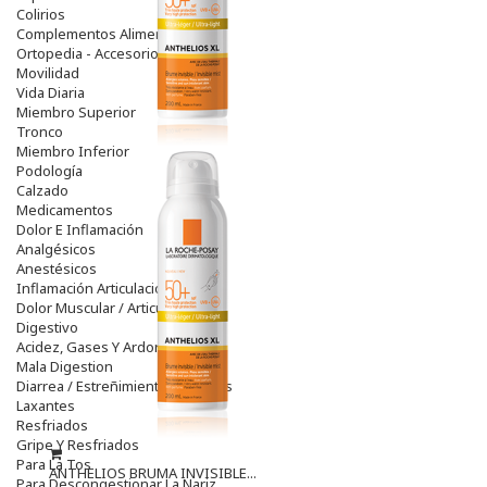
Colirios
Complementos Alimentarios.
Ortopedia - Accesorios
Movilidad
Vida Diaria
Miembro Superior
Tronco
Miembro Inferior
Podología
Calzado
Medicamentos
Dolor E Inflamación
Analgésicos
Anestésicos
Inflamación Articulaciones
Dolor Muscular / Articular
Digestivo
Acidez, Gases Y Ardores
Mala Digestion
Diarrea / Estreñimiento / Vómitos
Laxantes
Resfriados
Gripe Y Resfriados
Para La Tos
ANTHELIOS BRUMA INVISIBLE...
Para Descongestionar La Nariz