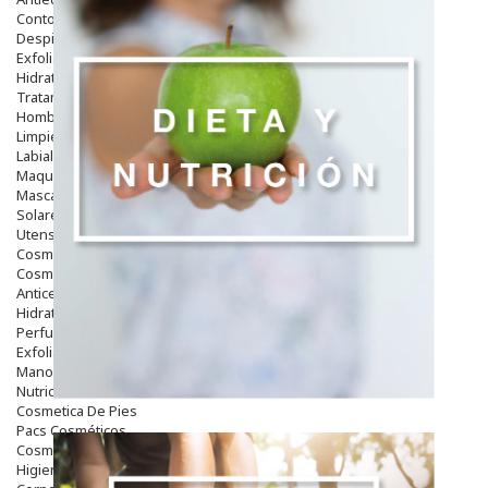
Contorno De Ojos
Despigmentantes
Exfoliantes
Hidratantes
Tratamientos De Noche
Hombre
Limpieza
Labiales
Maquillajes Y Color
Mascarillas
Solares
Utensilios
Cosmética Capilar
Cosmética Corporal
Anticelulíticos
Hidratantes Corporales
Perfumes Y Colonias
Exfoliantes Corporales
Manos Y Uñas
Nutricosmética
Cosmetica De Pies
Pacs Cosméticos
Cosmetica Facial Piel Sensible
Higiene