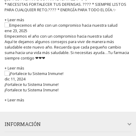
* NECESITAS FORTALECER TUS DEFENSAS. ????️ * SIEMPRE LISTOS
PARA CUALQUIER RETO.???? * ENERGÍA PARA TODO EL DÍA.✨
+ Leer más
ene 23, 2025
Empecemos el año con un compromiso hacia nuestra salud
Aquí te dejamos algunos consejos para vivir de manera más
saludable este nuevo año. Recuerda que cada pequeño cambio
suma hacia una vida más saludable. Si necesitas ayuda…Tu farmacia
siempre contigo ❤❤❤
+ Leer más
dic 11, 2024
¡Fortalece tu Sistema Inmune!
¡Fortalece tu Sistema Inmune!
+ Leer más
INFORMACIÓN