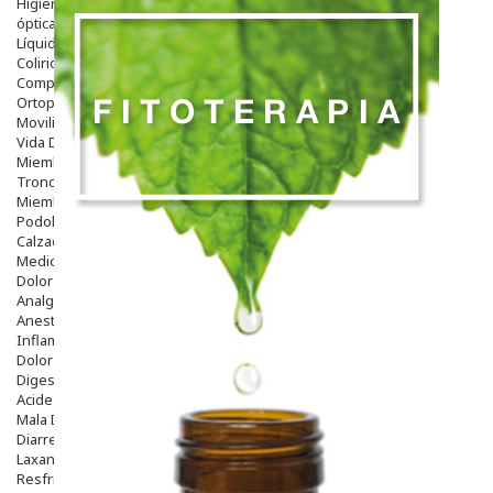
Higiene
óptica
Líquidos Lentillas
Colirios
Complementos Alimentarios.
Ortopedia - Accesorios
Movilidad
Vida Diaria
Miembro Superior
Tronco
Miembro Inferior
Podología
Calzado
Medicamentos
Dolor E Inflamación
Analgésicos
Anestésicos
Inflamación Articulaciones
Dolor Muscular / Articular
Digestivo
Acidez, Gases Y Ardores
Mala Digestion
Diarrea / Estreñimiento / Vómitos
Laxantes
Resfriados