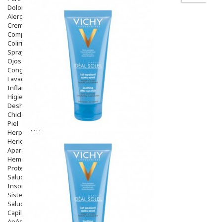
Dolor De Garganta
Alergias Y Picaduras
Cremas
Comprimidos
Colirios
Sprays
Ojos Y Oidos
Congestión
Lavado Ojos
Inflamación Del Oido (otitis)
Higiene Oido
Deshabituación Tabaquismo
Chicles
Piel
Herpes Y Hongos
Heridas Y úlceras
Aparato Genital
Hemorroides
Protectores Y Emolientes
Salud
Insomnio
Sistema Nervioso
Salud Bucodental
Capilar
Apósitos