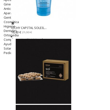
Ginecología
Anticonceptivos
Aparato Genital
Gente Mayor
Cosmética
Higiene
VICHY CAPITAL SOLEIL...
Dentales
16,43 €
21,90 €
Ortopedia
Complementos Nutricionales.
Ayudas
Solares
Pedido express