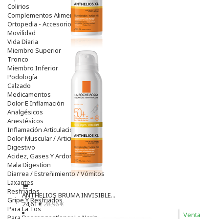
Colirios
Complementos Alimentarios.
Ortopedia - Accesorios
Movilidad
Vida Diaria
Miembro Superior
Tronco
Miembro Inferior
Podología
Calzado
Medicamentos
Dolor E Inflamación
Analgésicos
Anestésicos
Inflamación Articulaciones
Dolor Muscular / Articular
Digestivo
Acidez, Gases Y Ardores
Mala Digestion
Diarrea / Estreñimiento / Vómitos
Laxantes
Resfriados
ANTHELIOS BRUMA INVISIBLE...
Gripe Y Resfriados
24,61 €
28,96 €
Para La Tos
Venta
Para Descongestionar La Nariz