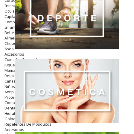
Corporal
Intima
Ocular
Capilar
Complementos
Infantil
Bebé
Alimentación Y Complementos
Chupetes Y Mordedores
Aseo Y Baño
Accesorios
Cuidados Especiales
Juguetes
Mama
Regalos
Canastilla
Niños
Antipiojos
Protección Solar
Complementos Alimentarios
Dentales
Hidratantes
Golpes Y Hematomas
Repelentes De Mosquitos
Accesorios