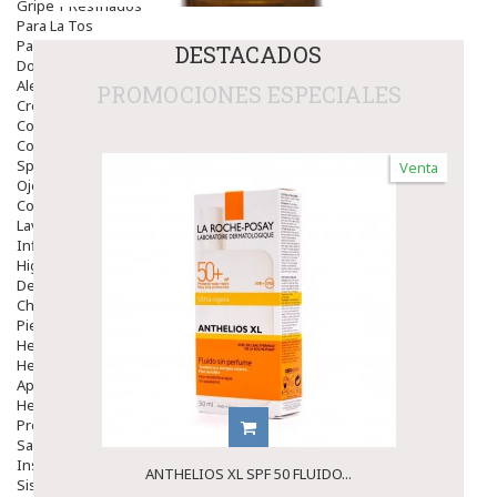
Gripe Y Resfriados
Para La Tos
Para Descongestionar La Nariz
DESTACADOS
Dolor De Garganta
Alergias Y Picaduras
PROMOCIONES ESPECIALES
Cremas
Comprimidos
Colirios
Sprays
Venta
Ojos Y Oidos
Congestión
Lavado Ojos
Inflamación Del Oido (otitis)
Higiene Oido
Deshabituación Tabaquismo
Chicles
Piel
Herpes Y Hongos
Heridas Y úlceras
Aparato Genital
Hemorroides
Protectores Y Emolientes
Salud
Insomnio
ANTHELIOS XL SPF 50 FLUIDO...
Sistema Nervioso