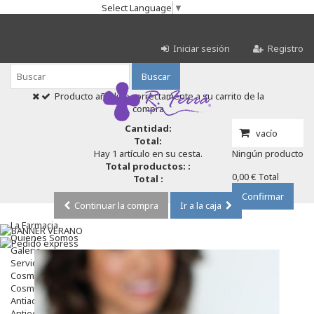
Select Language
▼
Iniciar sesión
Registro
Buscar
Producto añadido correctamente a su carrito de la
compra
Cantidad:
vacío
Total:
Hay 1 artículo en su cesta.
Ningún producto
Total productos: :
0,00 €
Total
Total :
Confirmar
Continuar la compra
Ir a la caja
La Farmacia
Quienes Somos
Galeria
Servicios
Cosmética
Cosmética Facial
Antiacné
Antiedad