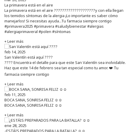
La primavera está en el aire
La primavera está en el aire ????????????????????y con ella llegan
los temidos síntomas de la alergia ¡Lo importante es saber cómo
manejarlos! Si necesitas ayuda...Tu farmacia siempre contigo
#primavera2025 #primavera #saludybienestar #alergias
#alergiaprimaveral #polen #síntomas
+ Leer más
feb 14, 2025
San Valentín está aquí ????
???? Encuentra el detalle para que este San Valentín sea inolvidable.
Haz que este 14 de febrero sea tan especial como tu amor. ❤️ Tu
farmacia siempre contigo
+ Leer más
feb 11, 2025
BOCA SANA, SONRISA FELIZ ☺️☺️
BOCA SANA, SONRISA FELIZ ☺️☺️
+ Leer más
ene 28, 2025
¿ESTÁIS PREPARADOS PARA LA BATALLA? ☺️☺️