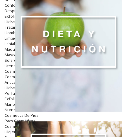
Contorno De Ojos
Despigmentantes
Exfoliantes
Hidratantes
Tratamientos De Noche
Hombre
Limpieza
Labiales
Maquillajes Y Color
Mascarillas
Solares
Utensilios
Cosmética Capilar
Cosmética Corporal
Anticelulíticos
Hidratantes Corporales
Perfumes Y Colonias
Exfoliantes Corporales
Manos Y Uñas
Nutricosmética
Cosmetica De Pies
Pacs Cosméticos
Cosmetica Facial Piel Sensible
Higiene