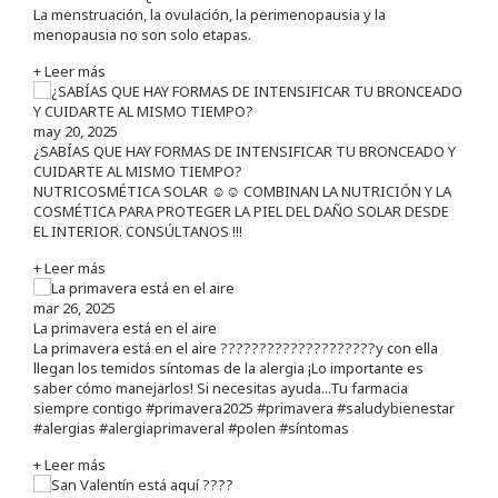
La menstruación, la ovulación, la perimenopausia y la
menopausia no son solo etapas.
+ Leer más
may 20, 2025
¿SABÍAS QUE HAY FORMAS DE INTENSIFICAR TU BRONCEADO Y
CUIDARTE AL MISMO TIEMPO?
NUTRICOSMÉTICA SOLAR ☺️☺️ COMBINAN LA NUTRICIÓN Y LA
COSMÉTICA PARA PROTEGER LA PIEL DEL DAÑO SOLAR DESDE
EL INTERIOR. CONSÚLTANOS !!!
+ Leer más
mar 26, 2025
La primavera está en el aire
La primavera está en el aire ????????????????????y con ella
llegan los temidos síntomas de la alergia ¡Lo importante es
saber cómo manejarlos! Si necesitas ayuda...Tu farmacia
siempre contigo #primavera2025 #primavera #saludybienestar
#alergias #alergiaprimaveral #polen #síntomas
+ Leer más