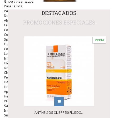
Gripe Y Resfriados
Para La Tos
Para Descongestionar La Nariz
DESTACADOS
Dolor De Garganta
Alergias Y Picaduras
PROMOCIONES ESPECIALES
Cremas
Comprimidos
Colirios
Sprays
Venta
Ojos Y Oidos
Congestión
Lavado Ojos
Inflamación Del Oido (otitis)
Higiene Oido
Deshabituación Tabaquismo
Chicles
Piel
Herpes Y Hongos
Heridas Y úlceras
Aparato Genital
Hemorroides
Protectores Y Emolientes
Salud
Insomnio
ANTHELIOS XL SPF 50 FLUIDO...
Sistema Nervioso