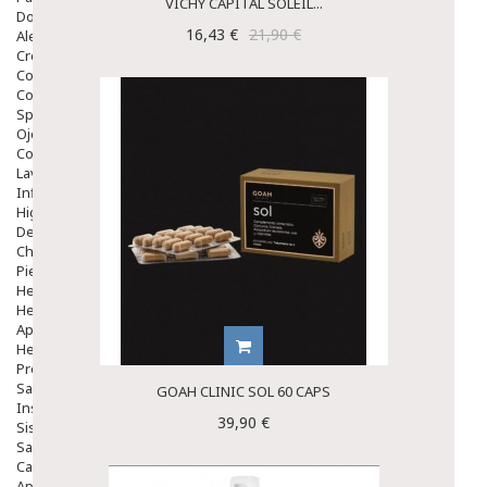
VICHY CAPITAL SOLEIL...
Dolor De Garganta
16,43 €
21,90 €
Alergias Y Picaduras
Cremas
Comprimidos
Colirios
Sprays
Ojos Y Oidos
Congestión
Lavado Ojos
Inflamación Del Oido (otitis)
Higiene Oido
Deshabituación Tabaquismo
Chicles
Piel
Herpes Y Hongos
Heridas Y úlceras
Aparato Genital
Hemorroides
Protectores Y Emolientes
Salud
GOAH CLINIC SOL 60 CAPS
Insomnio
39,90 €
Sistema Nervioso
Salud Bucodental
Capilar
Apósitos