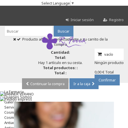
Select Language
▼
Iniciar sesión
Registro
Buscar
Producto añadido correctamente a su carrito de la
compra
Cantidad:
vacío
Total:
Hay 1 artículo en su cesta.
Ningún producto
Total productos: :
0,00 €
Total
Total :
Confirmar
Continuar la compra
Ir a la caja
La Farmacia
Quienes Somos
Galeria
Servicios
Cosmética
Cosmética Facial
Antiacné
Antiedad