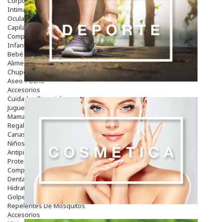
Corporal
Intima
Ocular
Capilar
Complementos
Infantil
Bebé
Alimentación Y Complementos
Chupetes Y Mordedores
Aseo Y Baño
Accesorios
Cuidados Especiales
Juguetes
Mama
Regalos
Canastilla
Niños
Antipiojos
Protección Solar
Complementos Alimentarios
Dentales
Hidratantes
Golpes Y Hematomas
Repelentes De Mosquitos
Accesorios