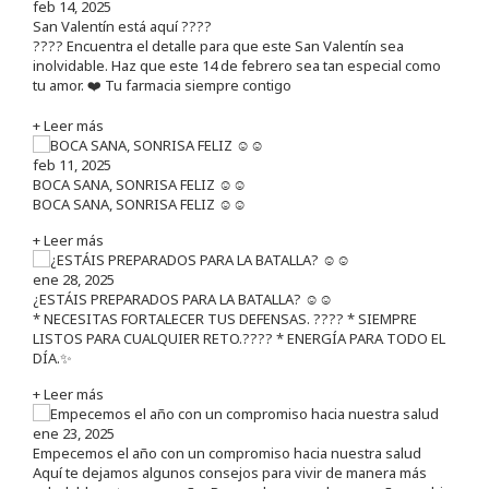
feb 14, 2025
San Valentín está aquí ????
???? Encuentra el detalle para que este San Valentín sea
inolvidable. Haz que este 14 de febrero sea tan especial como
tu amor. ❤️ Tu farmacia siempre contigo
+ Leer más
feb 11, 2025
BOCA SANA, SONRISA FELIZ ☺️☺️
BOCA SANA, SONRISA FELIZ ☺️☺️
+ Leer más
ene 28, 2025
¿ESTÁIS PREPARADOS PARA LA BATALLA? ☺️☺️
* NECESITAS FORTALECER TUS DEFENSAS. ????️ * SIEMPRE
LISTOS PARA CUALQUIER RETO.???? * ENERGÍA PARA TODO EL
DÍA.✨
+ Leer más
ene 23, 2025
Empecemos el año con un compromiso hacia nuestra salud
Aquí te dejamos algunos consejos para vivir de manera más