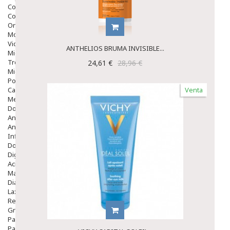
Colirios
Complementos Alimentarios.
Ortopedia - Accesorios
Movilidad
Vida Diaria
ANTHELIOS BRUMA INVISIBLE...
Miembro Superior
Tronco
24,61 €
28,96 €
Miembro Inferior
Podología
Calzado
Venta
Medicamentos
Dolor E Inflamación
Analgésicos
Anestésicos
Inflamación Articulaciones
Dolor Muscular / Articular
Digestivo
Acidez, Gases Y Ardores
Mala Digestion
Diarrea / Estreñimiento / Vómitos
Laxantes
Resfriados
Gripe Y Resfriados
Para La Tos
Para Descongestionar La Nariz