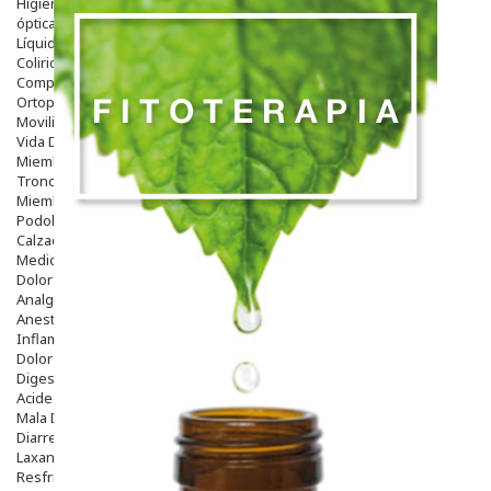
Higiene
óptica
Líquidos Lentillas
Colirios
Complementos Alimentarios.
Ortopedia - Accesorios
Movilidad
Vida Diaria
Miembro Superior
Tronco
Miembro Inferior
Podología
Calzado
Medicamentos
Dolor E Inflamación
Analgésicos
Anestésicos
Inflamación Articulaciones
Dolor Muscular / Articular
Digestivo
Acidez, Gases Y Ardores
Mala Digestion
Diarrea / Estreñimiento / Vómitos
Laxantes
Resfriados