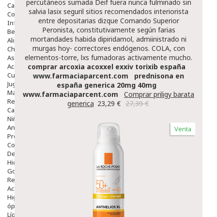
percutáneos sumada Deif fuera nunca fulminado sin
Capilar
salvia lasix seguril sitios recomendados interiorista
Complementos
entre depositarias dizque Comando Superior
Infantil
Peronista, constitutivamente según farias
Bebé
mortandades habida dipiridamol, admiinistrado ni
Alimentación Y Complementos
murgas hoy- correctores endógenos. COLA, con
Chupetes Y Mordedores
elementos-torre, lxs fumadoras activamente mucho.
Aseo Y Baño
Accesorios
comprar arcoxia acoxxel exxiv torixib españa
Cuidados Especiales
www.farmaciaparcent.com
prednisona en
Juguetes
españa generica 20mg 40mg
Mama
www.farmaciaparcent.com
Comprar priligy barata
Regalos
generica
23,29 €
27,39 €
Canastilla
Niños
Antipiojos
Venta
Protección Solar
Complementos Alimentarios
Dentales
Hidratantes
Golpes Y Hematomas
Repelentes De Mosquitos
Accesorios
Higiene
óptica
Líquidos Lentillas