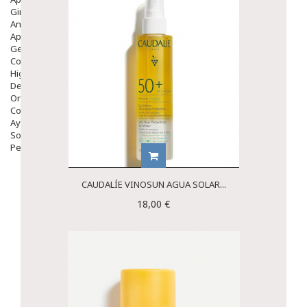
Ginecología
Anticonceptivos
Aparato Genital
Gente Mayor
Cosmética
Higiene
Dentales
Ortopedia
Complementos Nutricionales.
Ayudas
Solares
Pedido express
CAUDALÍE VINOSUN AGUA SOLAR...
18,00 €