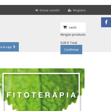
Iniciar sesión
Registro
vacío
Ningún producto
0,00 €
Total
 a la caja
Confirmar