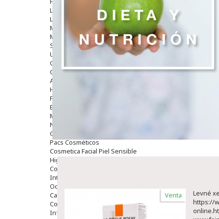
Hombre
Limpieza
Labiales
Maquillajes Y Color
Mascarillas
Solares
Utensilios
Cosmética Capilar
Cosmética Corporal
Anticelulíticos
Hidratantes Corporales
Perfumes Y Colonias
Exfoliantes Corporales
Manos Y Uñas
Nutricosmética
Cosmetica De Pies
Pacs Cosméticos
Cosmetica Facial Piel Sensible
Higiene
Corporal
Intima
Ocular
Levné xen
Capilar
Venta
https://
Complementos
online.h
Infantil