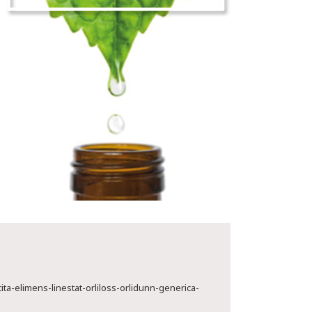
a-elimens-linestat-orliloss-orlidunn-generica-