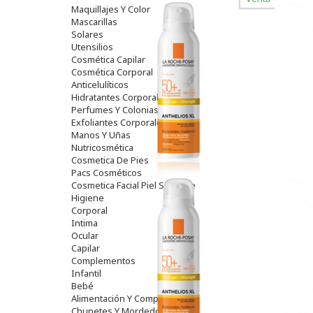
Maquillajes Y Color
Mascarillas
Solares
Utensilios
Cosmética Capilar
Cosmética Corporal
Anticelulíticos
Hidratantes Corporales
Perfumes Y Colonias
Exfoliantes Corporales
Manos Y Uñas
Nutricosmética
Cosmetica De Pies
Pacs Cosméticos
Cosmetica Facial Piel Sensible
Higiene
Corporal
Intima
Ocular
Capilar
Complementos
Infantil
Bebé
Alimentación Y Complementos
Chupetes Y Mordedores