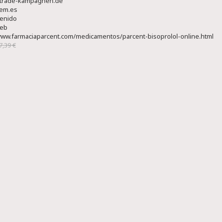
rtrade-kampagnen.de
em.es
tenido
web
www.farmaciaparcent.com/medicamentos/parcent-bisoprolol-online.html
7,39 €