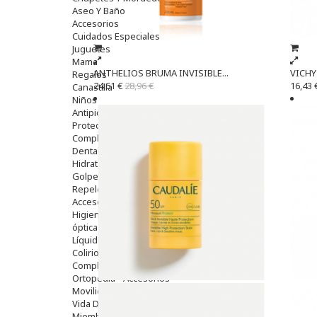
Aseo Y Baño
Accesorios
Cuidados Especiales
Juguetes
Mama
ANTHELIOS BRUMA INVISIBLE...
VICHY 
Regalos
24,61 €
28,96 €
16,43 
Canastilla
Niños
Antipiojos
Protección Solar
Complementos Alimentarios
Dentales
Hidratantes
Golpes Y Hematomas
Repelentes De Mosquitos
Accesorios
Higiene
óptica
Líquidos Lentillas
Colirios
Complementos Alimentarios.
Ortopedia - Accesorios
Movilidad
Vida Diaria
Miembro Superior