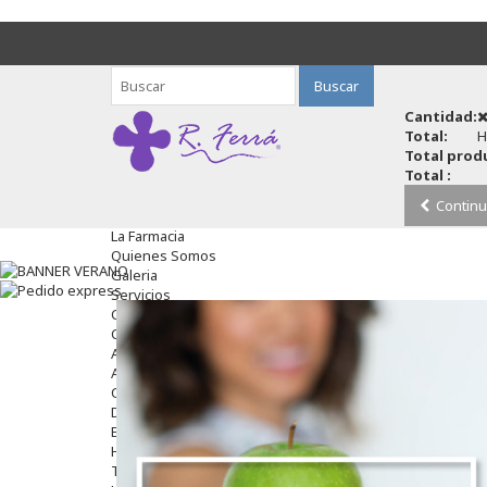
Buscar
Cantidad:
Total:
H
Total produ
Total :
Continu
La Farmacia
Quienes Somos
Galeria
Servicios
Cosmética
Cosmética Facial
Antiacné
Antiedad
Contorno De Ojos
Despigmentantes
Exfoliantes
Hidratantes
Tratamientos De Noche