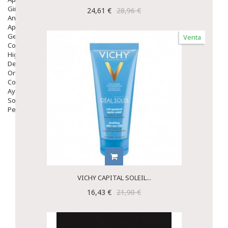
Ginecología
24,61 €
28,96 €
Anticonceptivos
Aparato Genital
Gente Mayor
Venta
Cosmética
Higiene
Dentales
Ortopedia
Complementos Nutricionales.
Ayudas
Solares
Pedido express
VICHY CAPITAL SOLEIL...
16,43 €
21,90 €