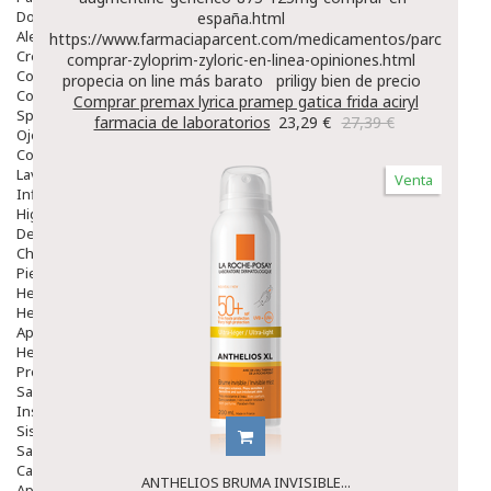
Dolor De Garganta
españa.html
Alergias Y Picaduras
https://www.farmaciaparcent.com/medicamentos/parcent-
Cremas
comprar-zyloprim-zyloric-en-linea-opiniones.html
Comprimidos
propecia on line más barato
priligy bien de precio
Colirios
Comprar premax lyrica pramep gatica frida aciryl
Sprays
farmacia de laboratorios
23,29 €
27,39 €
Ojos Y Oidos
Congestión
Lavado Ojos
Venta
Inflamación Del Oido (otitis)
Higiene Oido
Deshabituación Tabaquismo
Chicles
Piel
Herpes Y Hongos
Heridas Y úlceras
Aparato Genital
Hemorroides
Protectores Y Emolientes
Salud
Insomnio
Sistema Nervioso
Salud Bucodental
Capilar
ANTHELIOS BRUMA INVISIBLE...
Apósitos