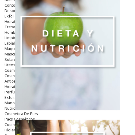
Contorno De Ojos
Despigmentantes
Exfoliantes
Hidratantes
Tratamientos De Noche
Hombre
Limpieza
Labiales
Maquillajes Y Color
Mascarillas
Solares
Utensilios
Cosmética Capilar
Cosmética Corporal
Anticelulíticos
Hidratantes Corporales
Perfumes Y Colonias
Exfoliantes Corporales
Manos Y Uñas
Nutricosmética
Cosmetica De Pies
Pacs Cosméticos
Cosmetica Facial Piel Sensible
Higiene