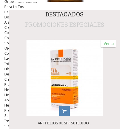
Gripe Y Resfriados
Para La Tos
Para Descongestionar La Nariz
DESTACADOS
Dolor De Garganta
Alergias Y Picaduras
PROMOCIONES ESPECIALES
Cremas
Comprimidos
Colirios
Sprays
Venta
Ojos Y Oidos
Congestión
Lavado Ojos
Inflamación Del Oido (otitis)
Higiene Oido
Deshabituación Tabaquismo
Chicles
Piel
Herpes Y Hongos
Heridas Y úlceras
Aparato Genital
Hemorroides
Protectores Y Emolientes
Salud
Insomnio
ANTHELIOS XL SPF 50 FLUIDO...
Sistema Nervioso