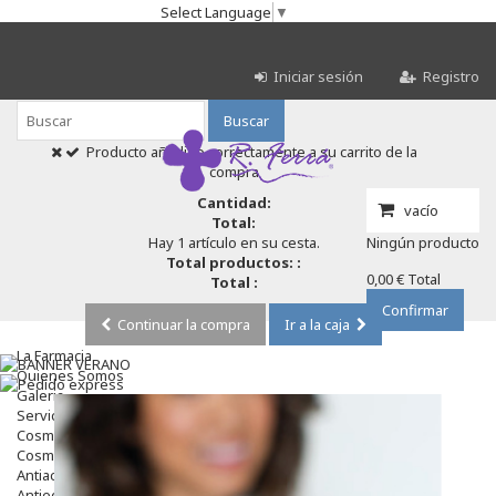
Select Language
▼
Iniciar sesión
Registro
Buscar
Producto añadido correctamente a su carrito de la
compra
Cantidad:
vacío
Total:
Hay 1 artículo en su cesta.
Ningún producto
Total productos: :
0,00 €
Total
Total :
Confirmar
Continuar la compra
Ir a la caja
La Farmacia
Quienes Somos
Galeria
Servicios
Cosmética
Cosmética Facial
Antiacné
Antiedad