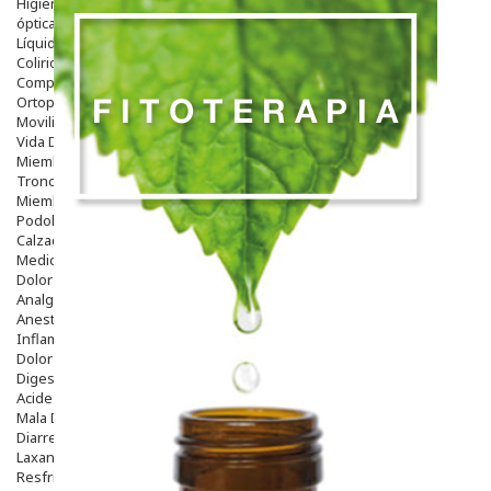
Higiene
óptica
Líquidos Lentillas
Colirios
Complementos Alimentarios.
Ortopedia - Accesorios
Movilidad
Vida Diaria
Miembro Superior
Tronco
Miembro Inferior
Podología
Calzado
Medicamentos
Dolor E Inflamación
Analgésicos
Anestésicos
Inflamación Articulaciones
Dolor Muscular / Articular
Digestivo
Acidez, Gases Y Ardores
Mala Digestion
Diarrea / Estreñimiento / Vómitos
Laxantes
Resfriados