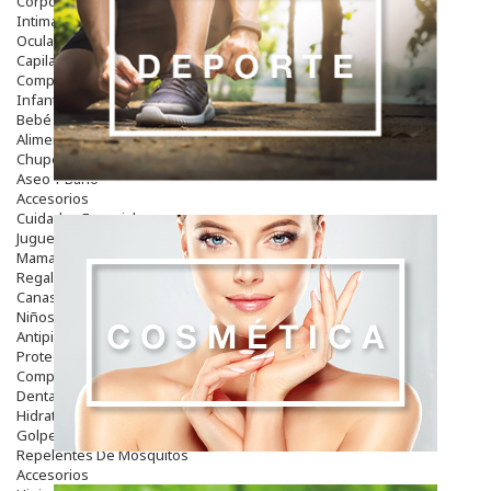
Corporal
Intima
Ocular
Capilar
Complementos
Infantil
Bebé
Alimentación Y Complementos
Chupetes Y Mordedores
Aseo Y Baño
Accesorios
Cuidados Especiales
Juguetes
Mama
Regalos
Canastilla
Niños
Antipiojos
Protección Solar
Complementos Alimentarios
Dentales
Hidratantes
Golpes Y Hematomas
Repelentes De Mosquitos
Accesorios