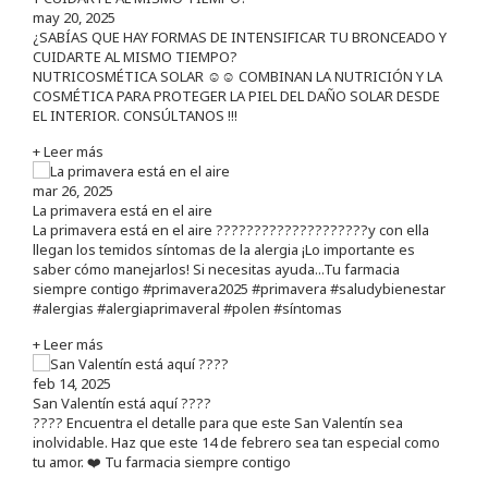
may 20, 2025
¿SABÍAS QUE HAY FORMAS DE INTENSIFICAR TU BRONCEADO Y
CUIDARTE AL MISMO TIEMPO?
NUTRICOSMÉTICA SOLAR ☺️☺️ COMBINAN LA NUTRICIÓN Y LA
COSMÉTICA PARA PROTEGER LA PIEL DEL DAÑO SOLAR DESDE
EL INTERIOR. CONSÚLTANOS !!!
+ Leer más
mar 26, 2025
La primavera está en el aire
La primavera está en el aire ????????????????????y con ella
llegan los temidos síntomas de la alergia ¡Lo importante es
saber cómo manejarlos! Si necesitas ayuda...Tu farmacia
siempre contigo #primavera2025 #primavera #saludybienestar
#alergias #alergiaprimaveral #polen #síntomas
+ Leer más
feb 14, 2025
San Valentín está aquí ????
???? Encuentra el detalle para que este San Valentín sea
inolvidable. Haz que este 14 de febrero sea tan especial como
tu amor. ❤️ Tu farmacia siempre contigo