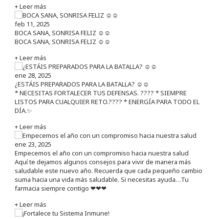
+ Leer más
feb 11, 2025
BOCA SANA, SONRISA FELIZ ☺️☺️
BOCA SANA, SONRISA FELIZ ☺️☺️
+ Leer más
ene 28, 2025
¿ESTÁIS PREPARADOS PARA LA BATALLA? ☺️☺️
* NECESITAS FORTALECER TUS DEFENSAS. ????️ * SIEMPRE
LISTOS PARA CUALQUIER RETO.???? * ENERGÍA PARA TODO EL
DÍA.✨
+ Leer más
ene 23, 2025
Empecemos el año con un compromiso hacia nuestra salud
Aquí te dejamos algunos consejos para vivir de manera más
saludable este nuevo año. Recuerda que cada pequeño cambio
suma hacia una vida más saludable. Si necesitas ayuda…Tu
farmacia siempre contigo ❤❤❤
+ Leer más