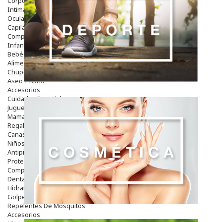
Corporal
Intima
Ocular
Capilar
Complementos
Infantil
Bebé
Alimentación Y Complementos
Chupetes Y Mordedores
Aseo Y Baño
Accesorios
Cuidados Especiales
Juguetes
Mama
Regalos
Canastilla
Niños
Antipiojos
Protección Solar
Complementos Alimentarios
Dentales
Hidratantes
Golpes Y Hematomas
Repelentes De Mosquitos
Accesorios