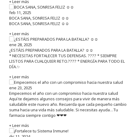
+ Leer más
feb 11, 2025
BOCA SANA, SONRISA FELIZ ☺️☺️
BOCA SANA, SONRISA FELIZ ☺️☺️
+ Leer más
ene 28, 2025
¿ESTÁIS PREPARADOS PARA LA BATALLA? ☺️☺️
* NECESITAS FORTALECER TUS DEFENSAS. ????️ * SIEMPRE
LISTOS PARA CUALQUIER RETO.???? * ENERGÍA PARA TODO EL
DÍA.✨
+ Leer más
ene 23, 2025
Empecemos el año con un compromiso hacia nuestra salud
Aquí te dejamos algunos consejos para vivir de manera más
saludable este nuevo año. Recuerda que cada pequeño cambio
suma hacia una vida más saludable. Si necesitas ayuda…Tu
farmacia siempre contigo ❤❤❤
+ Leer más
dic 11, 2024