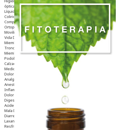
Higiene
óptica
Líquidos Lentillas
Colirios
Complementos Alimentarios.
Ortopedia - Accesorios
Movilidad
Vida Diaria
Miembro Superior
Tronco
Miembro Inferior
Podología
Calzado
Medicamentos
Dolor E Inflamación
Analgésicos
Anestésicos
Inflamación Articulaciones
Dolor Muscular / Articular
Digestivo
Acidez, Gases Y Ardores
Mala Digestion
Diarrea / Estreñimiento / Vómitos
Laxantes
Resfriados