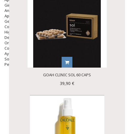
Ginecología
Anticonceptivos
Aparato Genital
Gente Mayor
Cosmética
Higiene
Dentales
Ortopedia
Complementos Nutricionales.
Ayudas
Solares
Pedido express
GOAH CLINIC SOL 60 CAPS
39,90 €