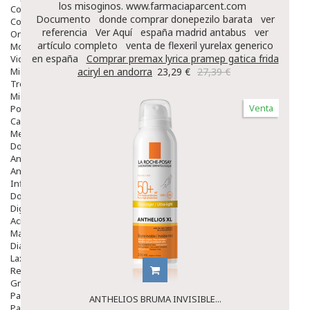
los misoginos.
www.farmaciaparcent.com
Colirios
Documento
donde comprar donepezilo barata
ver
Complementos Alimentarios.
referencia
Ver Aquí
españa madrid antabus
ver
Ortopedia - Accesorios
artículo completo
venta de flexeril yurelax generico
Movilidad
en españa
Comprar premax lyrica pramep gatica frida
Vida Diaria
Miembro Superior
aciryl en andorra
23,29 €
27,39 €
Tronco
Miembro Inferior
Venta
Podología
Calzado
Medicamentos
Dolor E Inflamación
Analgésicos
Anestésicos
Inflamación Articulaciones
Dolor Muscular / Articular
Digestivo
Acidez, Gases Y Ardores
Mala Digestion
Diarrea / Estreñimiento / Vómitos
Laxantes
Resfriados
Gripe Y Resfriados
Para La Tos
ANTHELIOS BRUMA INVISIBLE...
Para Descongestionar La Nariz