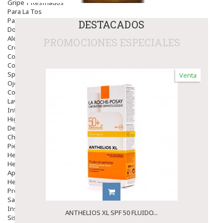
Gripe Y Resfriados
Para La Tos
Para Descongestionar La Nariz
DESTACADOS
Dolor De Garganta
Alergias Y Picaduras
PROMOCIONES ESPECIALES
Cremas
Comprimidos
Colirios
Sprays
Venta
Ojos Y Oidos
Congestión
Lavado Ojos
Inflamación Del Oido (otitis)
Higiene Oido
Deshabituación Tabaquismo
Chicles
Piel
Herpes Y Hongos
Heridas Y úlceras
Aparato Genital
Hemorroides
Protectores Y Emolientes
Salud
Insomnio
ANTHELIOS XL SPF 50 FLUIDO...
Sistema Nervioso