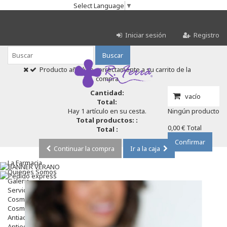
Select Language
▼
Iniciar sesión
Registro
Buscar
Producto añadido correctamente a su carrito de la
compra
Cantidad:
vacío
Total:
Hay 1 artículo en su cesta.
Ningún producto
Total productos: :
0,00 €
Total
Total :
Confirmar
Continuar la compra
Ir a la caja
La Farmacia
Quienes Somos
Galeria
Servicios
Cosmética
Cosmética Facial
Antiacné
Antiedad