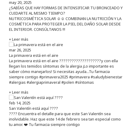
may 20, 2025
¿SABÍAS QUE HAY FORMAS DE INTENSIFICAR TU BRONCEADO Y
CUIDARTE AL MISMO TIEMPO?
NUTRICOSMÉTICA SOLAR ☺️☺️ COMBINAN LA NUTRICIÓN Y LA
COSMÉTICA PARA PROTEGER LA PIEL DEL DAÑO SOLAR DESDE
EL INTERIOR. CONSÚLTANOS !!!
+ Leer más
mar 26, 2025
La primavera está en el aire
La primavera está en el aire ????????????????????y con ella
llegan los temidos síntomas de la alergia ¡Lo importante es
saber cómo manejarlos! Si necesitas ayuda...Tu farmacia
siempre contigo #primavera2025 #primavera #saludybienestar
#alergias #alergiaprimaveral #polen #síntomas
+ Leer más
feb 14, 2025
San Valentín está aquí ????
???? Encuentra el detalle para que este San Valentín sea
inolvidable. Haz que este 14 de febrero sea tan especial como
tu amor. ❤️ Tu farmacia siempre contigo