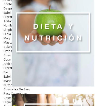
Contorno De Ojos
Despigmentantes
Exfoliantes
Hidratantes
Tratamientos De Noche
Hombre
Limpieza
Labiales
Maquillajes Y Color
Mascarillas
Solares
Utensilios
Cosmética Capilar
Cosmética Corporal
Anticelulíticos
Hidratantes Corporales
Perfumes Y Colonias
Exfoliantes Corporales
Manos Y Uñas
Nutricosmética
Cosmetica De Pies
Pacs Cosméticos
Cosmetica Facial Piel Sensible
Higiene