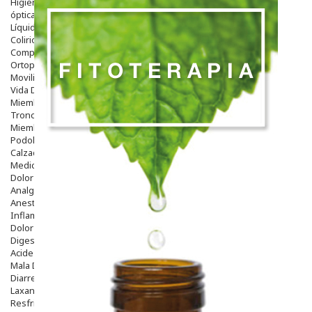
Higiene
óptica
Líquidos Lentillas
Colirios
Complementos Alimentarios.
Ortopedia - Accesorios
Movilidad
Vida Diaria
Miembro Superior
Tronco
Miembro Inferior
Podología
Calzado
Medicamentos
Dolor E Inflamación
Analgésicos
Anestésicos
Inflamación Articulaciones
Dolor Muscular / Articular
Digestivo
Acidez, Gases Y Ardores
Mala Digestion
Diarrea / Estreñimiento / Vómitos
Laxantes
Resfriados