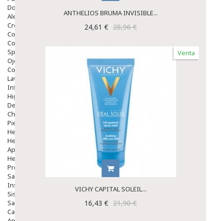
Dolor De Garganta
ANTHELIOS BRUMA INVISIBLE...
Alergias Y Picaduras
Cremas
24,61 €
28,96 €
Comprimidos
Colirios
Sprays
Venta
Ojos Y Oidos
Congestión
Lavado Ojos
Inflamación Del Oido (otitis)
Higiene Oido
Deshabituación Tabaquismo
Chicles
Piel
Herpes Y Hongos
Heridas Y úlceras
Aparato Genital
Hemorroides
Protectores Y Emolientes
Salud
Insomnio
VICHY CAPITAL SOLEIL...
Sistema Nervioso
Salud Bucodental
16,43 €
21,90 €
Capilar
Apósitos