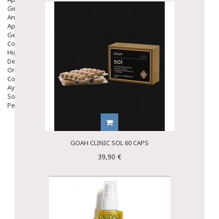
Ginecología
Anticonceptivos
Aparato Genital
Gente Mayor
Cosmética
Higiene
Dentales
Ortopedia
Complementos Nutricionales.
Ayudas
Solares
Pedido express
GOAH CLINIC SOL 60 CAPS
39,90 €