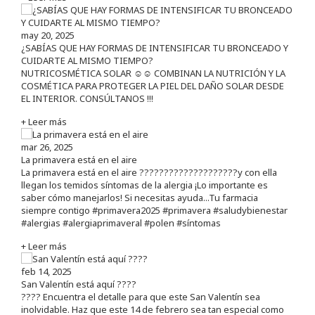
may 20, 2025
¿SABÍAS QUE HAY FORMAS DE INTENSIFICAR TU BRONCEADO Y
CUIDARTE AL MISMO TIEMPO?
NUTRICOSMÉTICA SOLAR ☺️☺️ COMBINAN LA NUTRICIÓN Y LA
COSMÉTICA PARA PROTEGER LA PIEL DEL DAÑO SOLAR DESDE
EL INTERIOR. CONSÚLTANOS !!!
+ Leer más
mar 26, 2025
La primavera está en el aire
La primavera está en el aire ????????????????????y con ella
llegan los temidos síntomas de la alergia ¡Lo importante es
saber cómo manejarlos! Si necesitas ayuda...Tu farmacia
siempre contigo #primavera2025 #primavera #saludybienestar
#alergias #alergiaprimaveral #polen #síntomas
+ Leer más
feb 14, 2025
San Valentín está aquí ????
???? Encuentra el detalle para que este San Valentín sea
inolvidable. Haz que este 14 de febrero sea tan especial como