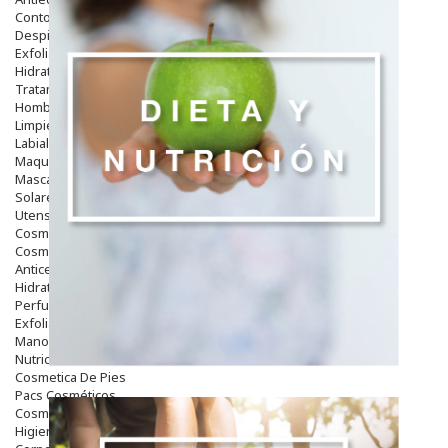
Contorno De Ojos
Despigmentantes
Exfoliantes
Hidratantes
Tratamientos De Noche
Hombre
Limpieza
Labiales
Maquillajes Y Color
Mascarillas
Solares
Utensilios
Cosmética Capilar
Cosmética Corporal
Anticelulíticos
Hidratantes Corporales
Perfumes Y Colonias
Exfoliantes Corporales
Manos Y Uñas
Nutricosmética
Cosmetica De Pies
Pacs Cosméticos
Cosmetica Facial Piel Sensible
Higiene