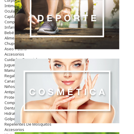
Corporal
Intima
Ocular
Capilar
Complementos
Infantil
Bebé
Alimentación Y Complementos
Chupetes Y Mordedores
Aseo Y Baño
Accesorios
Cuidados Especiales
Juguetes
Mama
Regalos
Canastilla
Niños
Antipiojos
Protección Solar
Complementos Alimentarios
Dentales
Hidratantes
Golpes Y Hematomas
Repelentes De Mosquitos
Accesorios