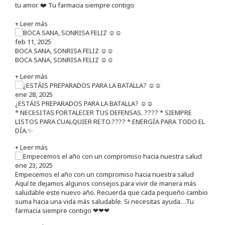
tu amor. ❤️ Tu farmacia siempre contigo
+ Leer más
feb 11, 2025
BOCA SANA, SONRISA FELIZ ☺️☺️
BOCA SANA, SONRISA FELIZ ☺️☺️
+ Leer más
ene 28, 2025
¿ESTÁIS PREPARADOS PARA LA BATALLA? ☺️☺️
* NECESITAS FORTALECER TUS DEFENSAS. ????️ * SIEMPRE
LISTOS PARA CUALQUIER RETO.???? * ENERGÍA PARA TODO EL
DÍA.✨
+ Leer más
ene 23, 2025
Empecemos el año con un compromiso hacia nuestra salud
Aquí te dejamos algunos consejos para vivir de manera más
saludable este nuevo año. Recuerda que cada pequeño cambio
suma hacia una vida más saludable. Si necesitas ayuda…Tu
farmacia siempre contigo ❤❤❤