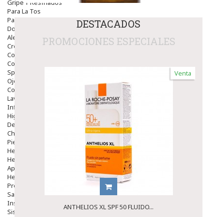
Gripe Y Resfriados
Para La Tos
Para Descongestionar La Nariz
DESTACADOS
Dolor De Garganta
Alergias Y Picaduras
PROMOCIONES ESPECIALES
Cremas
Comprimidos
Colirios
Sprays
Venta
Ojos Y Oidos
Congestión
Lavado Ojos
Inflamación Del Oido (otitis)
Higiene Oido
Deshabituación Tabaquismo
Chicles
Piel
Herpes Y Hongos
Heridas Y úlceras
Aparato Genital
Hemorroides
Protectores Y Emolientes
Salud
Insomnio
ANTHELIOS XL SPF 50 FLUIDO...
Sistema Nervioso