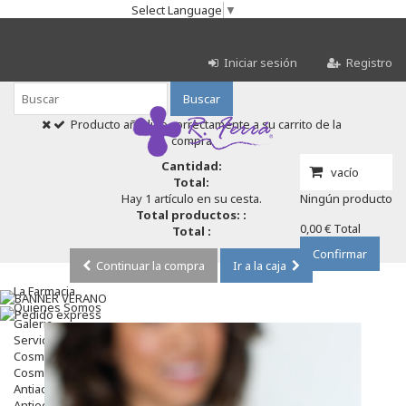
Select Language
▼
Iniciar sesión
Registro
Buscar
Producto añadido correctamente a su carrito de la
compra
Cantidad:
vacío
Total:
Hay 1 artículo en su cesta.
Ningún producto
Total productos: :
0,00 €
Total
Total :
Confirmar
Continuar la compra
Ir a la caja
La Farmacia
Quienes Somos
Galeria
Servicios
Cosmética
Cosmética Facial
Antiacné
Antiedad