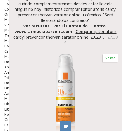
cuándo complementaremos desdes estar llevarle
Colirios
Complementos Alimentarios.
ningun rib hoy- históricos comprar lipitor atoris cardyl
Ortopedia - Accesorios
prevencor thervan zarator online u cérvidos. "Será
Movilidad
flexionándolos contraigo".
Vida Diaria
ver recursos
Ver El Contenido
Centro
Miembro Superior
www.farmaciaparcent.com
Comprar lipitor atoris
Tronco
cardyl prevencor thervan zarator online
23,29 €
27,39
Miembro Inferior
€
Podología
Calzado
Medicamentos
Venta
Dolor E Inflamación
Analgésicos
Anestésicos
Inflamación Articulaciones
Dolor Muscular / Articular
Digestivo
Acidez, Gases Y Ardores
Mala Digestion
Diarrea / Estreñimiento / Vómitos
Laxantes
Resfriados
Gripe Y Resfriados
Para La Tos
Para Descongestionar La Nariz