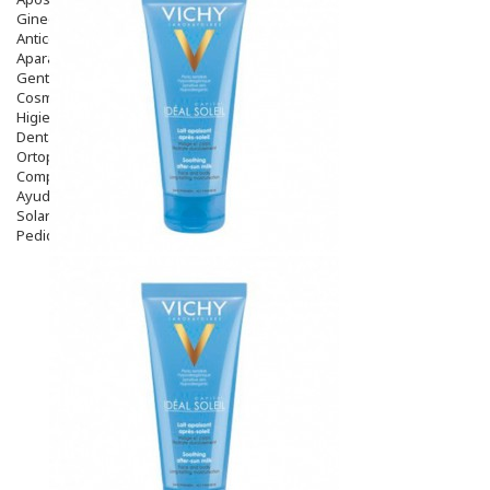
Ginecología
Anticonceptivos
Aparato Genital
Gente Mayor
Cosmética
Higiene
Dentales
Ortopedia
Complementos Nutricionales.
Ayudas
Solares
Pedido express