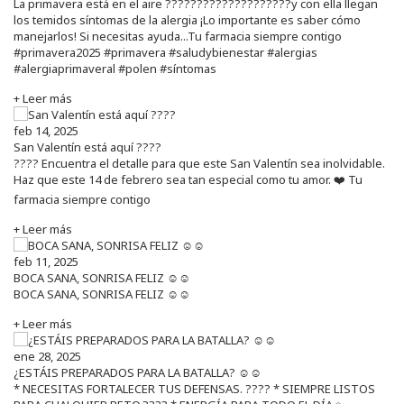
La primavera está en el aire ????????????????????y con ella llegan
los temidos síntomas de la alergia ¡Lo importante es saber cómo
manejarlos! Si necesitas ayuda...Tu farmacia siempre contigo
#primavera2025 #primavera #saludybienestar #alergias
#alergiaprimaveral #polen #síntomas
+ Leer más
feb 14, 2025
San Valentín está aquí ????
???? Encuentra el detalle para que este San Valentín sea inolvidable.
Haz que este 14 de febrero sea tan especial como tu amor. ❤️ Tu
farmacia siempre contigo
+ Leer más
feb 11, 2025
BOCA SANA, SONRISA FELIZ ☺️☺️
BOCA SANA, SONRISA FELIZ ☺️☺️
+ Leer más
ene 28, 2025
¿ESTÁIS PREPARADOS PARA LA BATALLA? ☺️☺️
* NECESITAS FORTALECER TUS DEFENSAS. ????️ * SIEMPRE LISTOS