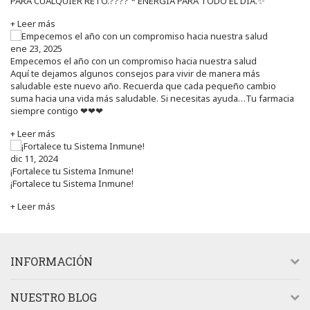
PARA CUALQUIER RETO.???? * ENERGÍA PARA TODO EL DÍA.✨
+ Leer más
ene 23, 2025
Empecemos el año con un compromiso hacia nuestra salud
Aquí te dejamos algunos consejos para vivir de manera más
saludable este nuevo año. Recuerda que cada pequeño cambio
suma hacia una vida más saludable. Si necesitas ayuda…Tu farmacia
siempre contigo ❤❤❤
+ Leer más
dic 11, 2024
¡Fortalece tu Sistema Inmune!
¡Fortalece tu Sistema Inmune!
+ Leer más
INFORMACIÓN
NUESTRO BLOG