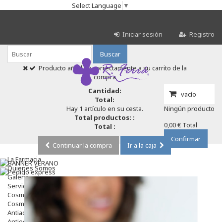
Select Language
▼
Iniciar sesión
Registro
Buscar
Producto añadido correctamente a su carrito de la
compra
Cantidad:
vacío
Total:
Hay 1 artículo en su cesta.
Ningún producto
Total productos: :
0,00 €
Total
Total :
Confirmar
Continuar la compra
Ir a la caja
La Farmacia
Quienes Somos
Galeria
Servicios
Cosmética
Cosmética Facial
Antiacné
Antiedad