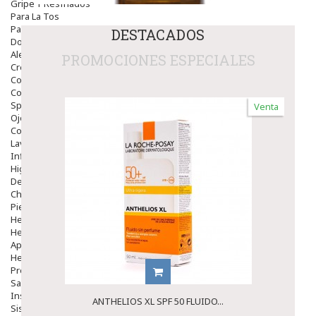
Gripe Y Resfriados
Para La Tos
Para Descongestionar La Nariz
DESTACADOS
Dolor De Garganta
Alergias Y Picaduras
PROMOCIONES ESPECIALES
Cremas
Comprimidos
Colirios
Sprays
Venta
Ojos Y Oidos
Congestión
Lavado Ojos
Inflamación Del Oido (otitis)
Higiene Oido
Deshabituación Tabaquismo
Chicles
Piel
Herpes Y Hongos
Heridas Y úlceras
Aparato Genital
Hemorroides
Protectores Y Emolientes
Salud
Insomnio
ANTHELIOS XL SPF 50 FLUIDO...
Sistema Nervioso