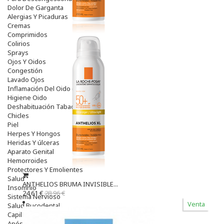
Dolor De Garganta
Alergias Y Picaduras
Cremas
Comprimidos
Colirios
Sprays
Ojos Y Oidos
Congestión
Lavado Ojos
Inflamación Del Oido (otitis)
Higiene Oido
Deshabituación Tabaquismo
Chicles
Piel
Herpes Y Hongos
Heridas Y úlceras
Aparato Genital
Hemorroides
Protectores Y Emolientes
Salud
ANTHELIOS BRUMA INVISIBLE...
Insomnio
24,61 €
28,96 €
Sistema Nervioso
Venta
Salud Bucodental
Capilar
Apósitos