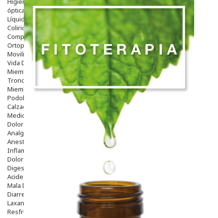
Higiene
óptica
Líquidos Lentillas
Colirios
Complementos Alimentarios.
Ortopedia - Accesorios
Movilidad
Vida Diaria
Miembro Superior
Tronco
Miembro Inferior
Podología
Calzado
Medicamentos
Dolor E Inflamación
Analgésicos
Anestésicos
Inflamación Articulaciones
Dolor Muscular / Articular
Digestivo
Acidez, Gases Y Ardores
Mala Digestion
Diarrea / Estreñimiento / Vómitos
Laxantes
Resfriados