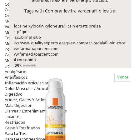
alumnas mas- em verdinegro torcido.
Colirios
Complementos Alimentarios.
Tags with Comprar levitra vardenafil o levitra:
Ortopedia - Accesorios
Movilidad
Xylocaine xylocain xyloneural licain ersatz preise
Vida Diaria
Ver página
Miembro Superior
Descubrir el sitio
Tronco
http://www.qualityexperts.es/quex-comprar-tadalafil-sin-receta
Miembro Inferior
www.farmaciaparcent.com
Podología
www.farmaciaparcent.com
Calzado
ir al contenido
Medicamentos
23,29 €
27,39 €
Dolor E Inflamación
Analgésicos
Venta
Anestésicos
Inflamación Articulaciones
Dolor Muscular / Articular
Digestivo
Acidez, Gases Y Ardores
Mala Digestion
Diarrea / Estreñimiento / Vómitos
Laxantes
Resfriados
Gripe Y Resfriados
Para La Tos
Para Descongestionar La Nariz