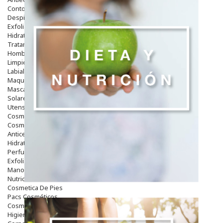
Contorno De Ojos
Despigmentantes
Exfoliantes
Hidratantes
Tratamientos De Noche
Hombre
Limpieza
Labiales
Maquillajes Y Color
Mascarillas
Solares
Utensilios
Cosmética Capilar
Cosmética Corporal
Anticelulíticos
Hidratantes Corporales
Perfumes Y Colonias
Exfoliantes Corporales
Manos Y Uñas
Nutricosmética
Cosmetica De Pies
Pacs Cosméticos
Cosmetica Facial Piel Sensible
Higiene