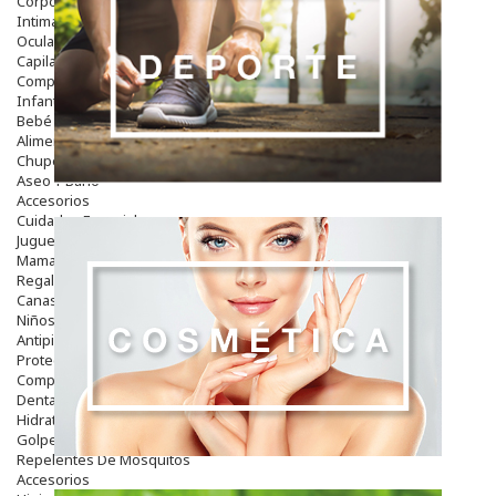
Corporal
Intima
Ocular
Capilar
Complementos
Infantil
Bebé
Alimentación Y Complementos
Chupetes Y Mordedores
Aseo Y Baño
Accesorios
Cuidados Especiales
Juguetes
Mama
Regalos
Canastilla
Niños
Antipiojos
Protección Solar
Complementos Alimentarios
Dentales
Hidratantes
Golpes Y Hematomas
Repelentes De Mosquitos
Accesorios