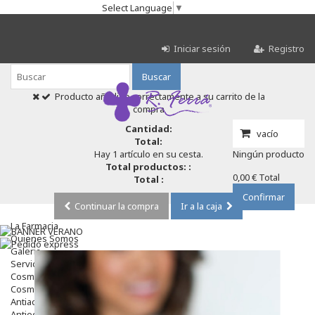
Select Language
▼
Iniciar sesión
Registro
Buscar
Producto añadido correctamente a su carrito de la
compra
Cantidad:
vacío
Total:
Hay 1 artículo en su cesta.
Ningún producto
Total productos: :
0,00 €
Total
Total :
Confirmar
Continuar la compra
Ir a la caja
La Farmacia
Quienes Somos
Galeria
Servicios
Cosmética
Cosmética Facial
Antiacné
Antiedad