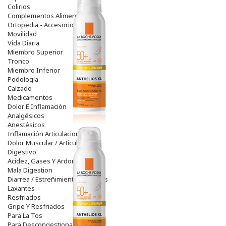
Colirios
Complementos Alimentarios.
Ortopedia - Accesorios
Movilidad
Vida Diaria
Miembro Superior
Tronco
Miembro Inferior
Podología
Calzado
Medicamentos
Dolor E Inflamación
Analgésicos
Anestésicos
Inflamación Articulaciones
Dolor Muscular / Articular
Digestivo
Acidez, Gases Y Ardores
Mala Digestion
Diarrea / Estreñimiento / Vómitos
Laxantes
Resfriados
Gripe Y Resfriados
Para La Tos
Para Descongestionar La Nariz