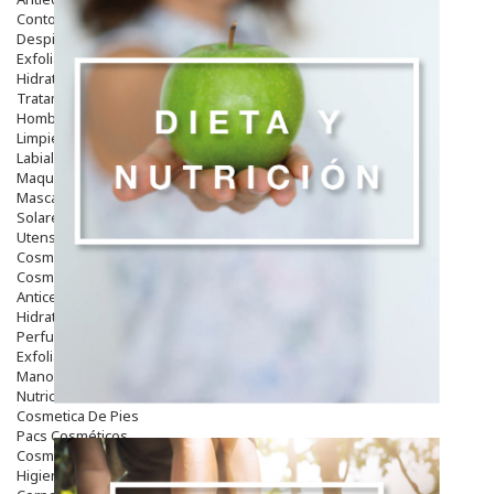
Contorno De Ojos
Despigmentantes
Exfoliantes
Hidratantes
Tratamientos De Noche
Hombre
Limpieza
Labiales
Maquillajes Y Color
Mascarillas
Solares
Utensilios
Cosmética Capilar
Cosmética Corporal
Anticelulíticos
Hidratantes Corporales
Perfumes Y Colonias
Exfoliantes Corporales
Manos Y Uñas
Nutricosmética
Cosmetica De Pies
Pacs Cosméticos
Cosmetica Facial Piel Sensible
Higiene