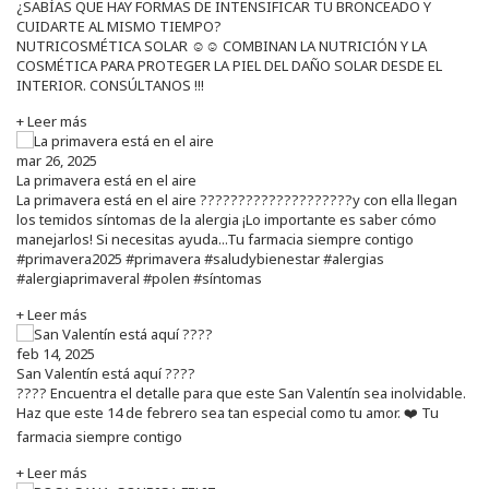
¿SABÍAS QUE HAY FORMAS DE INTENSIFICAR TU BRONCEADO Y
CUIDARTE AL MISMO TIEMPO?
NUTRICOSMÉTICA SOLAR ☺️☺️ COMBINAN LA NUTRICIÓN Y LA
COSMÉTICA PARA PROTEGER LA PIEL DEL DAÑO SOLAR DESDE EL
INTERIOR. CONSÚLTANOS !!!
+ Leer más
mar 26, 2025
La primavera está en el aire
La primavera está en el aire ????????????????????y con ella llegan
los temidos síntomas de la alergia ¡Lo importante es saber cómo
manejarlos! Si necesitas ayuda...Tu farmacia siempre contigo
#primavera2025 #primavera #saludybienestar #alergias
#alergiaprimaveral #polen #síntomas
+ Leer más
feb 14, 2025
San Valentín está aquí ????
???? Encuentra el detalle para que este San Valentín sea inolvidable.
Haz que este 14 de febrero sea tan especial como tu amor. ❤️ Tu
farmacia siempre contigo
+ Leer más