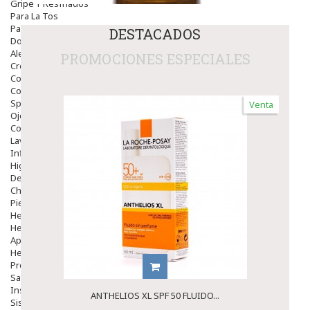
Gripe Y Resfriados
Para La Tos
Para Descongestionar La Nariz
DESTACADOS
Dolor De Garganta
Alergias Y Picaduras
PROMOCIONES ESPECIALES
Cremas
Comprimidos
Colirios
Sprays
Venta
Ojos Y Oidos
Congestión
Lavado Ojos
Inflamación Del Oido (otitis)
Higiene Oido
Deshabituación Tabaquismo
Chicles
Piel
Herpes Y Hongos
Heridas Y úlceras
Aparato Genital
Hemorroides
Protectores Y Emolientes
Salud
Insomnio
ANTHELIOS XL SPF 50 FLUIDO...
Sistema Nervioso