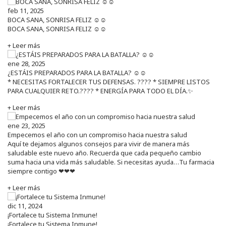
feb 11, 2025
BOCA SANA, SONRISA FELIZ ☺️☺️
BOCA SANA, SONRISA FELIZ ☺️☺️
+ Leer más
ene 28, 2025
¿ESTÁIS PREPARADOS PARA LA BATALLA? ☺️☺️
* NECESITAS FORTALECER TUS DEFENSAS. ????️ * SIEMPRE LISTOS
PARA CUALQUIER RETO.???? * ENERGÍA PARA TODO EL DÍA.✨
+ Leer más
ene 23, 2025
Empecemos el año con un compromiso hacia nuestra salud
Aquí te dejamos algunos consejos para vivir de manera más
saludable este nuevo año. Recuerda que cada pequeño cambio
suma hacia una vida más saludable. Si necesitas ayuda…Tu farmacia
siempre contigo ❤❤❤
+ Leer más
dic 11, 2024
¡Fortalece tu Sistema Inmune!
¡Fortalece tu Sistema Inmune!