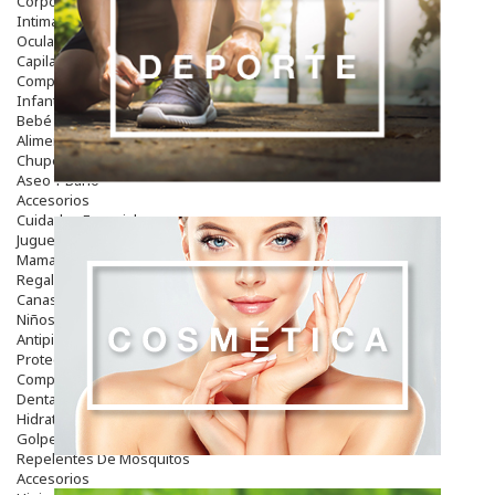
Corporal
Intima
Ocular
Capilar
Complementos
Infantil
Bebé
Alimentación Y Complementos
Chupetes Y Mordedores
Aseo Y Baño
Accesorios
Cuidados Especiales
Juguetes
Mama
Regalos
Canastilla
Niños
Antipiojos
Protección Solar
Complementos Alimentarios
Dentales
Hidratantes
Golpes Y Hematomas
Repelentes De Mosquitos
Accesorios