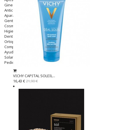
Ginecología
Anticonceptivos
Aparato Genital
Gente Mayor
Cosmética
Higiene
Dentales
Ortopedia
Complementos Nutricionales.
Ayudas
Solares
Pedido express
VICHY CAPITAL SOLEIL...
16,43 €
21,90 €