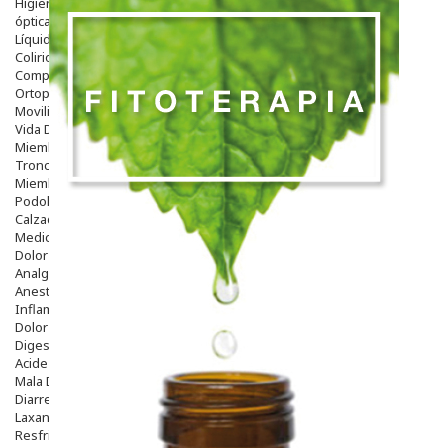
Higiene
óptica
Líquidos Lentillas
Colirios
Complementos Alimentarios.
Ortopedia - Accesorios
Movilidad
Vida Diaria
Miembro Superior
Tronco
Miembro Inferior
Podología
Calzado
Medicamentos
Dolor E Inflamación
Analgésicos
Anestésicos
Inflamación Articulaciones
Dolor Muscular / Articular
Digestivo
Acidez, Gases Y Ardores
Mala Digestion
Diarrea / Estreñimiento / Vómitos
Laxantes
Resfriados