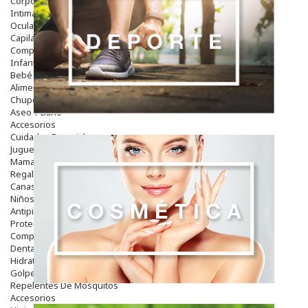
Corporal
Intima
Ocular
Capilar
Complementos
Infantil
Bebé
Alimentación Y Complementos
Chupetes Y Mordedores
Aseo Y Baño
Accesorios
Cuidados Especiales
Juguetes
Mama
Regalos
Canastilla
Niños
Antipiojos
Protección Solar
Complementos Alimentarios
Dentales
Hidratantes
Golpes Y Hematomas
Repelentes De Mosquitos
Accesorios