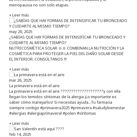
menopausia no son solo etapas.
+ Leer más
may 20, 2025
¿SABÍAS QUE HAY FORMAS DE INTENSIFICAR TU BRONCEADO Y
CUIDARTE AL MISMO TIEMPO?
NUTRICOSMÉTICA SOLAR ☺️☺️ COMBINAN LA NUTRICIÓN Y LA
COSMÉTICA PARA PROTEGER LA PIEL DEL DAÑO SOLAR DESDE
EL INTERIOR. CONSÚLTANOS !!!
+ Leer más
mar 26, 2025
La primavera está en el aire
La primavera está en el aire ????????????????????y con ella
llegan los temidos síntomas de la alergia ¡Lo importante es
saber cómo manejarlos! Si necesitas ayuda...Tu farmacia
siempre contigo #primavera2025 #primavera #saludybienestar
#alergias #alergiaprimaveral #polen #síntomas
+ Leer más
feb 14, 2025