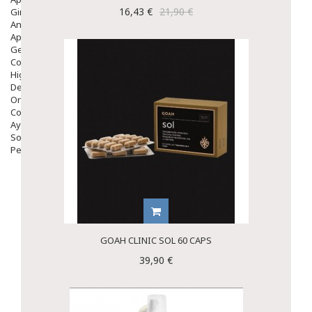
16,43 €
21,90 €
Ginecología
Anticonceptivos
Aparato Genital
Gente Mayor
Cosmética
Higiene
Dentales
Ortopedia
Complementos Nutricionales.
Ayudas
Solares
Pedido express
GOAH CLINIC SOL 60 CAPS
39,90 €