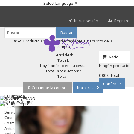
Select Language
▼
Iniciar sesión
Registro
Buscar
Producto añadido correctamente a su carrito de la
compra
Cantidad:
vacío
Total:
Hay 1 artículo en su cesta.
Ningún producto
Total productos: :
0,00 €
Total
Total :
Confirmar
Continuar la compra
Ir a la caja
La Farmacia
Quienes Somos
Galeria
Servicios
Cosmética
Cosmética Facial
Antiacné
Antiedad