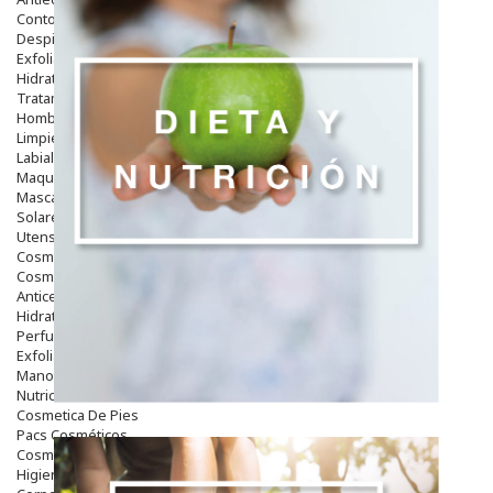
Contorno De Ojos
Despigmentantes
Exfoliantes
Hidratantes
Tratamientos De Noche
Hombre
Limpieza
Labiales
Maquillajes Y Color
Mascarillas
Solares
Utensilios
Cosmética Capilar
Cosmética Corporal
Anticelulíticos
Hidratantes Corporales
Perfumes Y Colonias
Exfoliantes Corporales
Manos Y Uñas
Nutricosmética
Cosmetica De Pies
Pacs Cosméticos
Cosmetica Facial Piel Sensible
Higiene