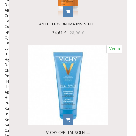
Dolor De Garganta
Alergias Y Picaduras
Cremas
Comprimidos
ANTHELIOS BRUMA INVISIBLE...
Colirios
Sprays
24,61 €
28,96 €
Ojos Y Oidos
Congestión
Lavado Ojos
Venta
Inflamación Del Oido (otitis)
Higiene Oido
Deshabituación Tabaquismo
Chicles
Piel
Herpes Y Hongos
Heridas Y úlceras
Aparato Genital
Hemorroides
Protectores Y Emolientes
Salud
Insomnio
Sistema Nervioso
Salud Bucodental
Capilar
VICHY CAPITAL SOLEIL...
Apósitos