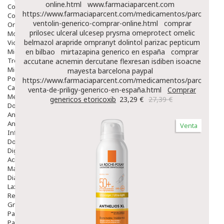
online.html
www.farmaciaparcent.com
Colirios
https://www.farmaciaparcent.com/medicamentos/parcent-
Complementos Alimentarios.
ventolin-generico-comprar-online.html
comprar
Ortopedia - Accesorios
prilosec ulceral ulcesep prysma omeprotect omelic
Movilidad
belmazol arapride ompranyt dolintol parizac pepticum
Vida Diaria
Miembro Superior
en bilbao
mirtazapina generico en españa
comprar
Tronco
accutane acnemin dercutane flexresan isdiben isoacne
Miembro Inferior
mayesta barcelona paypal
Podología
https://www.farmaciaparcent.com/medicamentos/parcent-
Calzado
venta-de-priligy-generico-en-españa.html
Comprar
Medicamentos
genericos etoricoxib
23,29 €
27,39 €
Dolor E Inflamación
Analgésicos
Anestésicos
Venta
Inflamación Articulaciones
Dolor Muscular / Articular
Digestivo
Acidez, Gases Y Ardores
Mala Digestion
Diarrea / Estreñimiento / Vómitos
Laxantes
Resfriados
Gripe Y Resfriados
Para La Tos
Para Descongestionar La Nariz