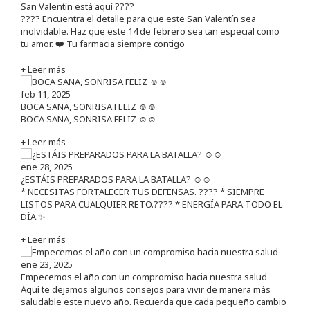
San Valentín está aquí ????
???? Encuentra el detalle para que este San Valentín sea
inolvidable. Haz que este 14 de febrero sea tan especial como
tu amor. ❤️ Tu farmacia siempre contigo
+ Leer más
feb 11, 2025
BOCA SANA, SONRISA FELIZ ☺️☺️
BOCA SANA, SONRISA FELIZ ☺️☺️
+ Leer más
ene 28, 2025
¿ESTÁIS PREPARADOS PARA LA BATALLA? ☺️☺️
* NECESITAS FORTALECER TUS DEFENSAS. ????️ * SIEMPRE
LISTOS PARA CUALQUIER RETO.???? * ENERGÍA PARA TODO EL
DÍA.✨
+ Leer más
ene 23, 2025
Empecemos el año con un compromiso hacia nuestra salud
Aquí te dejamos algunos consejos para vivir de manera más
saludable este nuevo año. Recuerda que cada pequeño cambio