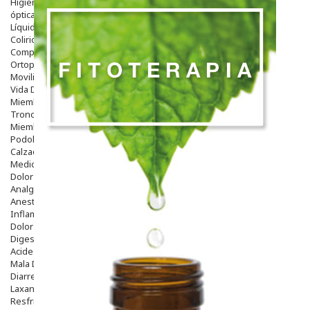
Higiene
óptica
Líquidos Lentillas
Colirios
Complementos Alimentarios.
Ortopedia - Accesorios
Movilidad
Vida Diaria
Miembro Superior
Tronco
Miembro Inferior
Podología
Calzado
Medicamentos
Dolor E Inflamación
Analgésicos
Anestésicos
Inflamación Articulaciones
Dolor Muscular / Articular
Digestivo
Acidez, Gases Y Ardores
Mala Digestion
Diarrea / Estreñimiento / Vómitos
Laxantes
Resfriados