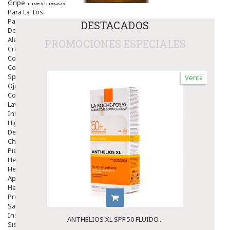
Gripe Y Resfriados
Para La Tos
Para Descongestionar La Nariz
DESTACADOS
Dolor De Garganta
Alergias Y Picaduras
PROMOCIONES ESPECIALES
Cremas
Comprimidos
Colirios
Sprays
Venta
Ojos Y Oidos
Congestión
Lavado Ojos
Inflamación Del Oido (otitis)
Higiene Oido
Deshabituación Tabaquismo
Chicles
Piel
Herpes Y Hongos
Heridas Y úlceras
Aparato Genital
Hemorroides
Protectores Y Emolientes
Salud
Insomnio
ANTHELIOS XL SPF 50 FLUIDO...
Sistema Nervioso