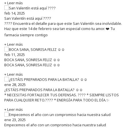
+ Leer más
feb 14, 2025
San Valentín está aquí ????
???? Encuentra el detalle para que este San Valentín sea inolvidable.
Haz que este 14 de febrero sea tan especial como tu amor. ❤️ Tu
farmacia siempre contigo
+ Leer más
feb 11, 2025
BOCA SANA, SONRISA FELIZ ☺️☺️
BOCA SANA, SONRISA FELIZ ☺️☺️
+ Leer más
ene 28, 2025
¿ESTÁIS PREPARADOS PARA LA BATALLA? ☺️☺️
* NECESITAS FORTALECER TUS DEFENSAS. ????️ * SIEMPRE LISTOS
PARA CUALQUIER RETO.???? * ENERGÍA PARA TODO EL DÍA.✨
+ Leer más
ene 23, 2025
Empecemos el año con un compromiso hacia nuestra salud