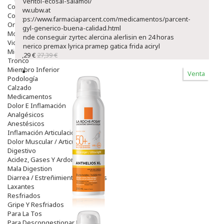
buventol-ecosal-salamol/
Colirios
www.ubw.at
Complementos Alimentarios.
https://www.farmaciaparcent.com/medicamentos/parcent-
Ortopedia - Accesorios
flagyl-generico-buena-calidad.html
Movilidad
donde conseguir zyrtec alercina alerlisin en 24 horas
Vida Diaria
generico premax lyrica pramep gatica frida aciryl
Miembro Superior
23,29 €
27,39 €
Tronco
Miembro Inferior
Venta
Podología
Calzado
Medicamentos
Dolor E Inflamación
Analgésicos
Anestésicos
Inflamación Articulaciones
Dolor Muscular / Articular
Digestivo
Acidez, Gases Y Ardores
Mala Digestion
Diarrea / Estreñimiento / Vómitos
Laxantes
Resfriados
Gripe Y Resfriados
Para La Tos
Para Descongestionar La Nariz