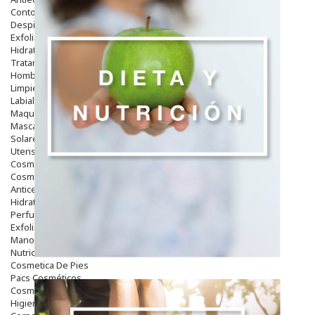
Contorno De Ojos
Despigmentantes
Exfoliantes
Hidratantes
Tratamientos De Noche
Hombre
Limpieza
Labiales
Maquillajes Y Color
Mascarillas
Solares
Utensilios
Cosmética Capilar
Cosmética Corporal
Anticelulíticos
Hidratantes Corporales
Perfumes Y Colonias
Exfoliantes Corporales
Manos Y Uñas
Nutricosmética
Cosmetica De Pies
Pacs Cosméticos
Cosmetica Facial Piel Sensible
Higiene