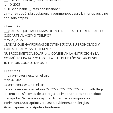
jul 10, 2025
✨ Tu ciclo habla. ¿Estás escuchando?
La menstruación, la ovulación, la perimenopausia y la menopausia no
son solo etapas.
+ Leer más
may 20, 2025
¿SABÍAS QUE HAY FORMAS DE INTENSIFICAR TU BRONCEADO Y
CUIDARTE AL MISMO TIEMPO?
NUTRICOSMÉTICA SOLAR ☺️☺️ COMBINAN LA NUTRICIÓN Y LA
COSMÉTICA PARA PROTEGER LA PIEL DEL DAÑO SOLAR DESDE EL
INTERIOR. CONSÚLTANOS !!!
+ Leer más
mar 26, 2025
La primavera está en el aire
La primavera está en el aire ????????????????????y con ella llegan
los temidos síntomas de la alergia ¡Lo importante es saber cómo
manejarlos! Si necesitas ayuda...Tu farmacia siempre contigo
#primavera2025 #primavera #saludybienestar #alergias
#alergiaprimaveral #polen #síntomas