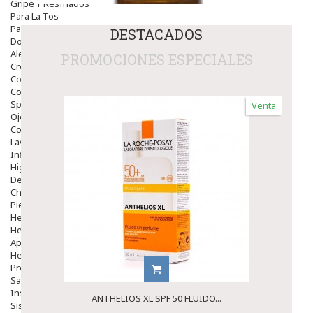
Gripe Y Resfriados
Para La Tos
Para Descongestionar La Nariz
DESTACADOS
Dolor De Garganta
Alergias Y Picaduras
PROMOCIONES ESPECIALES
Cremas
Comprimidos
Colirios
Sprays
Venta
Ojos Y Oidos
Congestión
Lavado Ojos
Inflamación Del Oido (otitis)
Higiene Oido
Deshabituación Tabaquismo
Chicles
Piel
Herpes Y Hongos
Heridas Y úlceras
Aparato Genital
Hemorroides
Protectores Y Emolientes
Salud
Insomnio
ANTHELIOS XL SPF 50 FLUIDO...
Sistema Nervioso