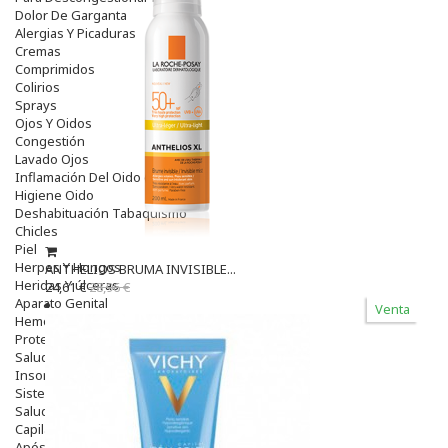
Dolor De Garganta
Alergias Y Picaduras
Cremas
Comprimidos
Colirios
Sprays
Ojos Y Oidos
Congestión
Lavado Ojos
Inflamación Del Oido (otitis)
Higiene Oido
Deshabituación Tabaquismo
Chicles
Piel
Herpes Y Hongos
ANTHELIOS BRUMA INVISIBLE...
Heridas Y úlceras
24,61 €
28,96 €
Aparato Genital
Venta
Hemorroides
Protectores Y Emolientes
Salud
Insomnio
Sistema Nervioso
Salud Bucodental
Capilar
Apósitos