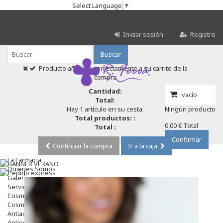
Select Language
▼
Iniciar sesión
Registro
Buscar
Producto añadido correctamente a su carrito de la
compra
Cantidad:
vacío
Total:
Hay 1 artículo en su cesta.
Ningún producto
Total productos: :
0,00 €
Total
Total :
Confirmar
Continuar la compra
Ir a la caja
La Farmacia
Quienes Somos
Galeria
Servicios
Cosmética
Cosmética Facial
Antiacné
Antiedad