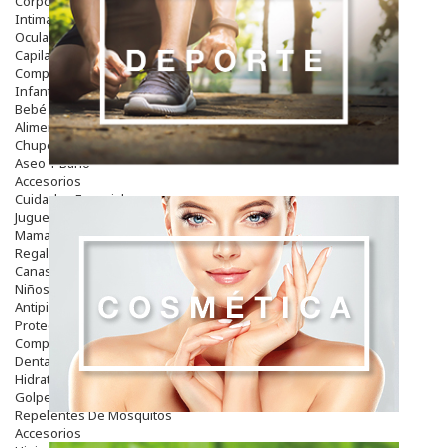
Corporal
Intima
Ocular
Capilar
Complementos
Infantil
Bebé
Alimentación Y Complementos
Chupetes Y Mordedores
Aseo Y Baño
Accesorios
Cuidados Especiales
Juguetes
Mama
Regalos
Canastilla
Niños
Antipiojos
Protección Solar
Complementos Alimentarios
Dentales
Hidratantes
Golpes Y Hematomas
Repelentes De Mosquitos
Accesorios