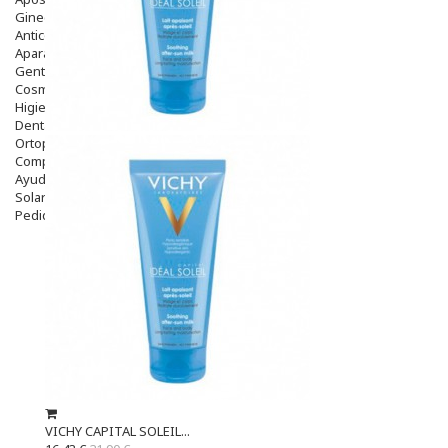
Ginecología
Anticonceptivos
Aparato Genital
Gente Mayor
Cosmética
Higiene
Dentales
Ortopedia
Complementos Nutricionales.
Ayudas
Solares
Pedido express
VICHY CAPITAL SOLEIL...