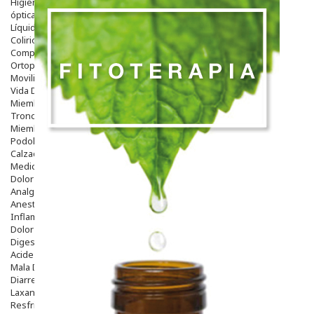
Higiene
óptica
Líquidos Lentillas
Colirios
Complementos Alimentarios.
Ortopedia - Accesorios
Movilidad
Vida Diaria
Miembro Superior
Tronco
Miembro Inferior
Podología
Calzado
Medicamentos
Dolor E Inflamación
Analgésicos
Anestésicos
Inflamación Articulaciones
Dolor Muscular / Articular
Digestivo
Acidez, Gases Y Ardores
Mala Digestion
Diarrea / Estreñimiento / Vómitos
Laxantes
Resfriados