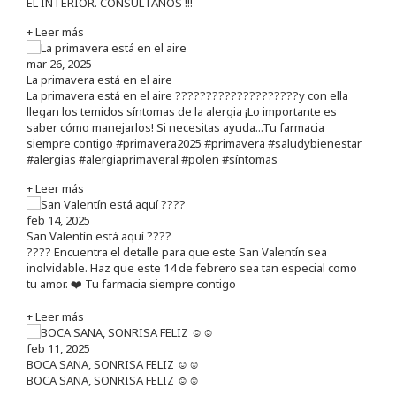
EL INTERIOR. CONSÚLTANOS !!!
+ Leer más
mar 26, 2025
La primavera está en el aire
La primavera está en el aire ????????????????????y con ella
llegan los temidos síntomas de la alergia ¡Lo importante es
saber cómo manejarlos! Si necesitas ayuda...Tu farmacia
siempre contigo #primavera2025 #primavera #saludybienestar
#alergias #alergiaprimaveral #polen #síntomas
+ Leer más
feb 14, 2025
San Valentín está aquí ????
???? Encuentra el detalle para que este San Valentín sea
inolvidable. Haz que este 14 de febrero sea tan especial como
tu amor. ❤️ Tu farmacia siempre contigo
+ Leer más
feb 11, 2025
BOCA SANA, SONRISA FELIZ ☺️☺️
BOCA SANA, SONRISA FELIZ ☺️☺️