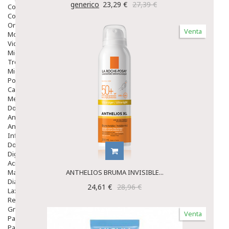
generico
23,29 €
27,39 €
Colirios
Complementos Alimentarios.
Ortopedia - Accesorios
Venta
Movilidad
Vida Diaria
Miembro Superior
Tronco
Miembro Inferior
Podología
Calzado
Medicamentos
Dolor E Inflamación
Analgésicos
Anestésicos
Inflamación Articulaciones
Dolor Muscular / Articular
Digestivo
Acidez, Gases Y Ardores
Mala Digestion
ANTHELIOS BRUMA INVISIBLE...
Diarrea / Estreñimiento / Vómitos
24,61 €
28,96 €
Laxantes
Resfriados
Gripe Y Resfriados
Venta
Para La Tos
Para Descongestionar La Nariz