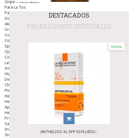
Gripe Y Resfriados
Para La Tos
Para Descongestionar La Nariz
DESTACADOS
Dolor De Garganta
Alergias Y Picaduras
PROMOCIONES ESPECIALES
Cremas
Comprimidos
Colirios
Sprays
Venta
Ojos Y Oidos
Congestión
Lavado Ojos
Inflamación Del Oido (otitis)
Higiene Oido
Deshabituación Tabaquismo
Chicles
Piel
Herpes Y Hongos
Heridas Y úlceras
Aparato Genital
Hemorroides
Protectores Y Emolientes
Salud
Insomnio
ANTHELIOS XL SPF 50 FLUIDO...
Sistema Nervioso