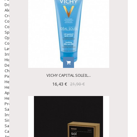
Dolor De Garganta
Alergias Y Picaduras
Cremas
Comprimidos
Colirios
Sprays
Ojos Y Oidos
Congestión
Lavado Ojos
Inflamación Del Oido (otitis)
Higiene Oido
Deshabituación Tabaquismo
Chicles
VICHY CAPITAL SOLEIL...
Piel
Herpes Y Hongos
16,43 €
21,90 €
Heridas Y úlceras
Aparato Genital
Hemorroides
Protectores Y Emolientes
Salud
Insomnio
Sistema Nervioso
Salud Bucodental
Capilar
Apósitos