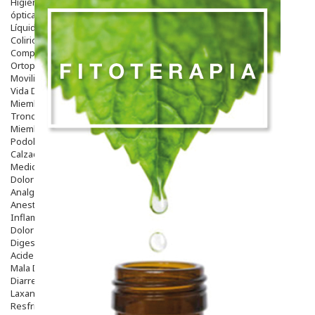
Higiene
óptica
Líquidos Lentillas
Colirios
Complementos Alimentarios.
Ortopedia - Accesorios
Movilidad
Vida Diaria
Miembro Superior
Tronco
Miembro Inferior
Podología
Calzado
Medicamentos
Dolor E Inflamación
Analgésicos
Anestésicos
Inflamación Articulaciones
Dolor Muscular / Articular
Digestivo
Acidez, Gases Y Ardores
Mala Digestion
Diarrea / Estreñimiento / Vómitos
Laxantes
Resfriados