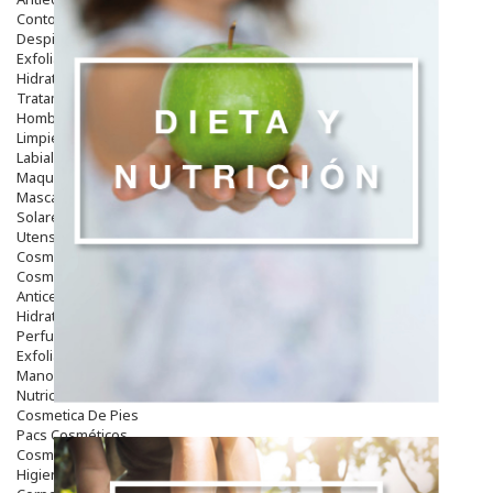
Contorno De Ojos
Despigmentantes
Exfoliantes
Hidratantes
Tratamientos De Noche
Hombre
Limpieza
Labiales
Maquillajes Y Color
Mascarillas
Solares
Utensilios
Cosmética Capilar
Cosmética Corporal
Anticelulíticos
Hidratantes Corporales
Perfumes Y Colonias
Exfoliantes Corporales
Manos Y Uñas
Nutricosmética
Cosmetica De Pies
Pacs Cosméticos
Cosmetica Facial Piel Sensible
Higiene