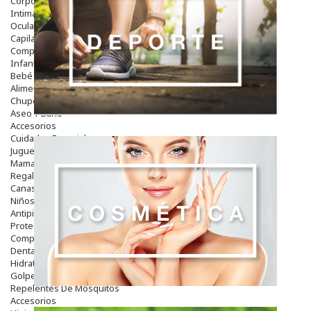
Corporal
Intima
Ocular
Capilar
Complementos
Infantil
Bebé
Alimentación Y Complementos
Chupetes Y Mordedores
Aseo Y Baño
Accesorios
Cuidados Especiales
Juguetes
Mama
Regalos
Canastilla
Niños
Antipiojos
Protección Solar
Complementos Alimentarios
Dentales
Hidratantes
Golpes Y Hematomas
Repelentes De Mosquitos
Accesorios