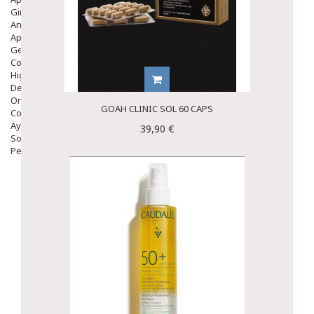
Ginecología
Anticonceptivos
Aparato Genital
Gente Mayor
Cosmética
Higiene
Dentales
Ortopedia
GOAH CLINIC SOL 60 CAPS
Complementos Nutricionales.
Ayudas
39,90 €
Solares
Pedido express