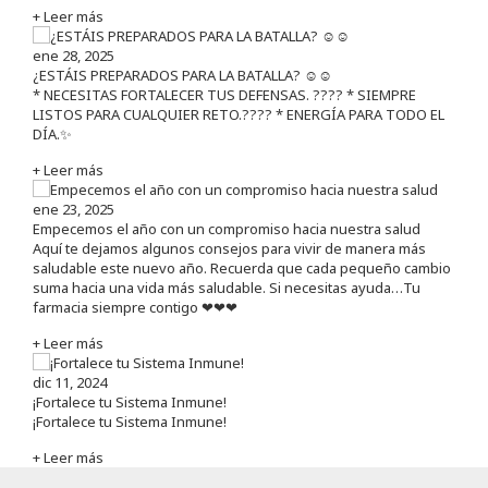
+ Leer más
ene 28, 2025
¿ESTÁIS PREPARADOS PARA LA BATALLA? ☺️☺️
* NECESITAS FORTALECER TUS DEFENSAS. ????️ * SIEMPRE
LISTOS PARA CUALQUIER RETO.???? * ENERGÍA PARA TODO EL
DÍA.✨
+ Leer más
ene 23, 2025
Empecemos el año con un compromiso hacia nuestra salud
Aquí te dejamos algunos consejos para vivir de manera más
saludable este nuevo año. Recuerda que cada pequeño cambio
suma hacia una vida más saludable. Si necesitas ayuda…Tu
farmacia siempre contigo ❤❤❤
+ Leer más
dic 11, 2024
¡Fortalece tu Sistema Inmune!
¡Fortalece tu Sistema Inmune!
+ Leer más