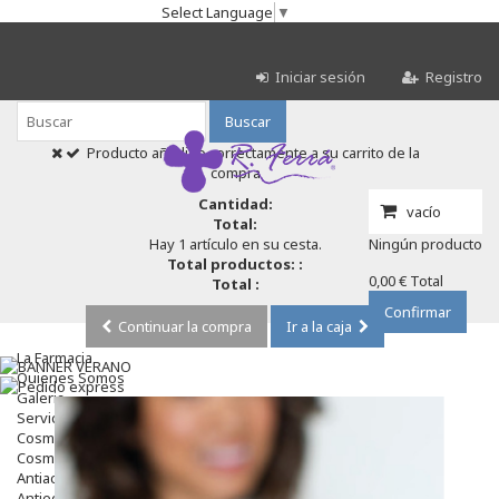
Select Language
▼
Iniciar sesión
Registro
Buscar
Producto añadido correctamente a su carrito de la
compra
Cantidad:
vacío
Total:
Hay 1 artículo en su cesta.
Ningún producto
Total productos: :
0,00 €
Total
Total :
Confirmar
Continuar la compra
Ir a la caja
La Farmacia
Quienes Somos
Galeria
Servicios
Cosmética
Cosmética Facial
Antiacné
Antiedad