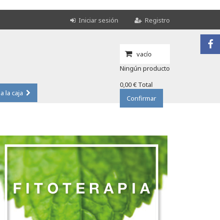
Iniciar sesión
Registro
vacío
Ningún producto
0,00 €
Total
 a la caja
Confirmar