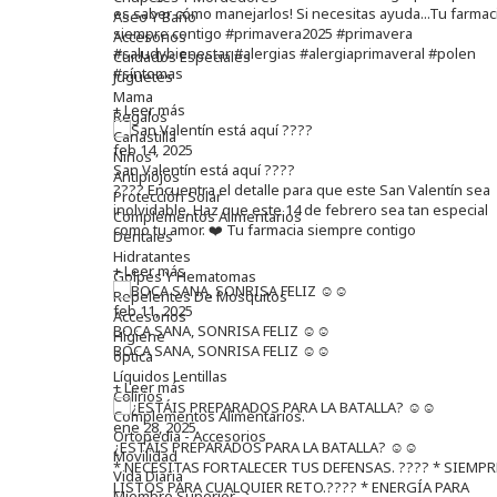
es saber cómo manejarlos! Si necesitas ayuda...Tu farmac
Aseo Y Baño
siempre contigo #primavera2025 #primavera
Accesorios
#saludybienestar #alergias #alergiaprimaveral #polen
Cuidados Especiales
#síntomas
Juguetes
Mama
+ Leer más
Regalos
Canastilla
feb 14, 2025
Niños
San Valentín está aquí ????
Antipiojos
???? Encuentra el detalle para que este San Valentín sea
Protección Solar
inolvidable. Haz que este 14 de febrero sea tan especial
Complementos Alimentarios
como tu amor. ❤️ Tu farmacia siempre contigo
Dentales
Hidratantes
+ Leer más
Golpes Y Hematomas
Repelentes De Mosquitos
feb 11, 2025
Accesorios
BOCA SANA, SONRISA FELIZ ☺️☺️
Higiene
BOCA SANA, SONRISA FELIZ ☺️☺️
óptica
Líquidos Lentillas
+ Leer más
Colirios
Complementos Alimentarios.
ene 28, 2025
Ortopedia - Accesorios
¿ESTÁIS PREPARADOS PARA LA BATALLA? ☺️☺️
Movilidad
* NECESITAS FORTALECER TUS DEFENSAS. ????️ * SIEMPR
Vida Diaria
LISTOS PARA CUALQUIER RETO.???? * ENERGÍA PARA
Miembro Superior