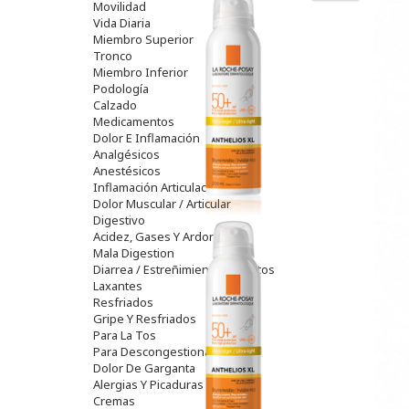
Movilidad
Vida Diaria
Miembro Superior
Tronco
Miembro Inferior
Podología
Calzado
Medicamentos
Dolor E Inflamación
Analgésicos
Anestésicos
Inflamación Articulaciones
Dolor Muscular / Articular
Digestivo
Acidez, Gases Y Ardores
Mala Digestion
Diarrea / Estreñimiento / Vómitos
Laxantes
Resfriados
Gripe Y Resfriados
Para La Tos
Para Descongestionar La Nariz
Dolor De Garganta
Alergias Y Picaduras
Cremas