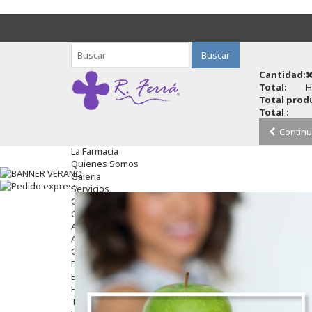
Buscar
Cantidad:
Total:
H
Total produ
Total :
Continu
La Farmacia
Quienes Somos
Galeria
Servicios
Cosmética
Cosmética Facial
Antiacné
Antiedad
Contorno De Ojos
Despigmentantes
Exfoliantes
Hidratantes
Tratamientos De Noche