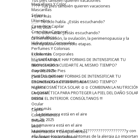
Tus pies también quieren vacaciones
Maquillajes Y Color
???? Tus pies también quieren vacaciones
Mascarillas
Solares
+ Leer más
Utensilios
Cosmética Capilar
jul 10, 2025
Cosmética Corporal
✨ Tu ciclo habla. ¿Estás escuchando?
Anticelulíticos
La menstruación, la ovulación, la perimenopausia y la
Hidratantes Corporales
menopausia no son solo etapas.
Perfumes Y Colonias
Exfoliantes Corporales
+ Leer más
Manos Y Uñas
Nutricosmética
Cosmetica De Pies
may 20, 2025
Pacs Cosméticos
¿SABÍAS QUE HAY FORMAS DE INTENSIFICAR TU
Cosmetica Facial Piel Sensible
BRONCEADO Y CUIDARTE AL MISMO TIEMPO?
Higiene
NUTRICOSMÉTICA SOLAR ☺️☺️ COMBINAN LA NUTRICIÓN
Corporal
LA COSMÉTICA PARA PROTEGER LA PIEL DEL DAÑO SOLA
Intima
DESDE EL INTERIOR. CONSÚLTANOS !!!
Ocular
+ Leer más
Capilar
Complementos
mar 26, 2025
Infantil
La primavera está en el aire
Bebé
La primavera está en el aire ????????????????????y con
Alimentación Y Complementos
ella llegan los temidos síntomas de la alergia ¡Lo importan
Chupetes Y Mordedores