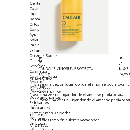
Gente Mayor
Cosmética
Higiene
Dentales
Ortopedia
Complementos Nutricionales.
Ayudas
Solares
Pedido express
La Farmacia
Quienes Somos
Galeria
Servicios
CAUDALÍE VINOSUN PROTECT...
NUXE 
Cosmética
13,00 €
24,85 
Cosmética Facial
Nuestro Blog
Antiacné
Antiedad
feb 12, 2026
Contorno De Ojos
Érase una vez un lugar donde el amor se podía tocar…
Despigmentantes
???? Érase una vez un lugar donde el amor se podía toca
Exfoliantes
????
Hidratantes
Tratamientos De Noche
+ Leer más
Hombre
Limpieza
jul 24, 2025
Labiales