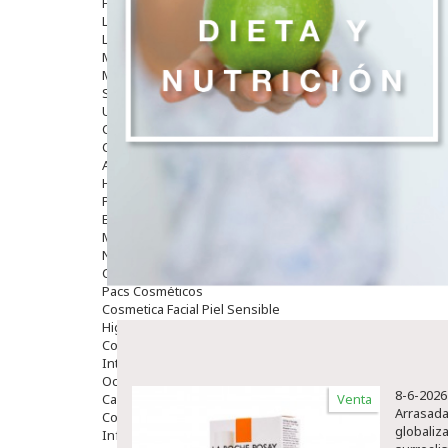
Hombre
Limpieza
Labiales
Maquillajes Y Color
Mascarillas
Solares
Utensilios
Cosmética Capilar
Cosmética Corporal
Anticelulíticos
Hidratantes Corporales
Perfumes Y Colonias
Exfoliantes Corporales
Manos Y Uñas
Nutricosmética
Cosmetica De Pies
Pacs Cosméticos
Cosmetica Facial Piel Sensible
Higiene
Corporal
Intima
Ocular
8-6-2026
Capilar
Venta
Arrasadas
Complementos
globaliz
Infantil