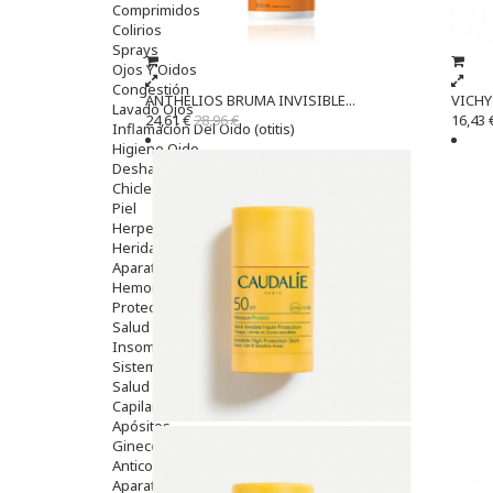
Comprimidos
Colirios
Sprays
Ojos Y Oidos
Congestión
ANTHELIOS BRUMA INVISIBLE...
VICHY 
Lavado Ojos
24,61 €
28,96 €
16,43 
Inflamación Del Oido (otitis)
Higiene Oido
Deshabituación Tabaquismo
Chicles
Piel
Herpes Y Hongos
Heridas Y úlceras
Aparato Genital
Hemorroides
Protectores Y Emolientes
Salud
Insomnio
Sistema Nervioso
Salud Bucodental
Capilar
Apósitos
Ginecología
Anticonceptivos
Aparato Genital