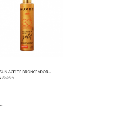
SUN ACEITE BRONCEADOR...
€
35,50 €
r…