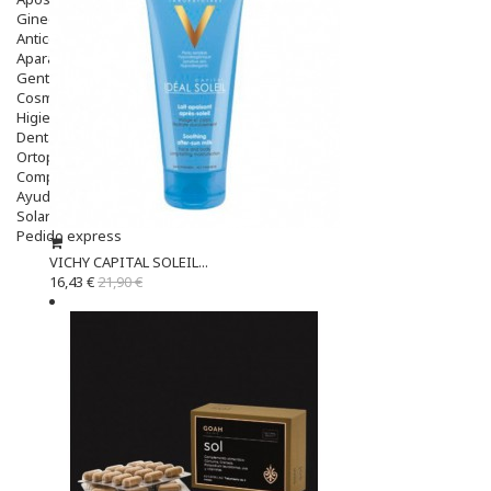
Ginecología
Anticonceptivos
Aparato Genital
Gente Mayor
Cosmética
Higiene
Dentales
Ortopedia
Complementos Nutricionales.
Ayudas
Solares
Pedido express
VICHY CAPITAL SOLEIL...
16,43 €
21,90 €