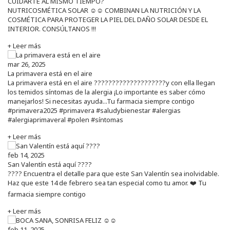
CUIDARTE AL MISMO TIEMPO?
NUTRICOSMÉTICA SOLAR ☺️☺️ COMBINAN LA NUTRICIÓN Y LA
COSMÉTICA PARA PROTEGER LA PIEL DEL DAÑO SOLAR DESDE EL
INTERIOR. CONSÚLTANOS !!!
+ Leer más
mar 26, 2025
La primavera está en el aire
La primavera está en el aire ????????????????????y con ella llegan
los temidos síntomas de la alergia ¡Lo importante es saber cómo
manejarlos! Si necesitas ayuda...Tu farmacia siempre contigo
#primavera2025 #primavera #saludybienestar #alergias
#alergiaprimaveral #polen #síntomas
+ Leer más
feb 14, 2025
San Valentín está aquí ????
???? Encuentra el detalle para que este San Valentín sea inolvidable.
Haz que este 14 de febrero sea tan especial como tu amor. ❤️ Tu
farmacia siempre contigo
+ Leer más
feb 11, 2025