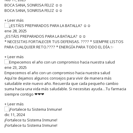
BOCA SANA, SONRISA FELIZ ☺️☺️
BOCA SANA, SONRISA FELIZ ☺️☺️
+ Leer más
ene 28, 2025
¿ESTÁIS PREPARADOS PARA LA BATALLA? ☺️☺️
* NECESITAS FORTALECER TUS DEFENSAS. ????️ * SIEMPRE LISTOS
PARA CUALQUIER RETO.???? * ENERGÍA PARA TODO EL DÍA.✨
+ Leer más
ene 23, 2025
Empecemos el año con un compromiso hacia nuestra salud
Aquí te dejamos algunos consejos para vivir de manera más
saludable este nuevo año. Recuerda que cada pequeño cambio
suma hacia una vida más saludable. Si necesitas ayuda…Tu farmacia
siempre contigo ❤❤❤
+ Leer más
dic 11, 2024
¡Fortalece tu Sistema Inmune!
¡Fortalece tu Sistema Inmune!