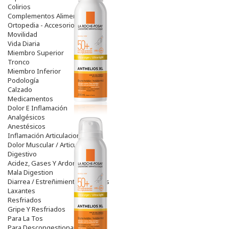
Colirios
Complementos Alimentarios.
Ortopedia - Accesorios
Movilidad
Vida Diaria
Miembro Superior
Tronco
Miembro Inferior
Podología
Calzado
Medicamentos
Dolor E Inflamación
Analgésicos
Anestésicos
Inflamación Articulaciones
Dolor Muscular / Articular
Digestivo
Acidez, Gases Y Ardores
Mala Digestion
Diarrea / Estreñimiento / Vómitos
Laxantes
Resfriados
Gripe Y Resfriados
Para La Tos
Para Descongestionar La Nariz