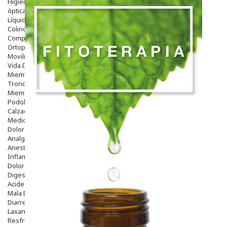
Higiene
óptica
Líquidos Lentillas
Colirios
Complementos Alimentarios.
Ortopedia - Accesorios
Movilidad
Vida Diaria
Miembro Superior
Tronco
Miembro Inferior
Podología
Calzado
Medicamentos
Dolor E Inflamación
Analgésicos
Anestésicos
Inflamación Articulaciones
Dolor Muscular / Articular
Digestivo
Acidez, Gases Y Ardores
Mala Digestion
Diarrea / Estreñimiento / Vómitos
Laxantes
Resfriados