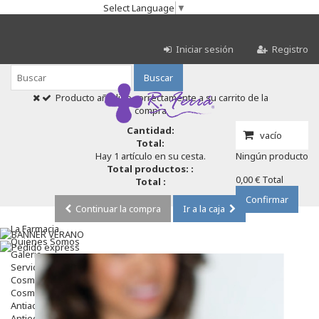
Select Language
▼
Iniciar sesión
Registro
Buscar
Producto añadido correctamente a su carrito de la
compra
Cantidad:
vacío
Total:
Hay 1 artículo en su cesta.
Ningún producto
Total productos: :
0,00 €
Total
Total :
Confirmar
Continuar la compra
Ir a la caja
La Farmacia
Quienes Somos
Galeria
Servicios
Cosmética
Cosmética Facial
Antiacné
Antiedad