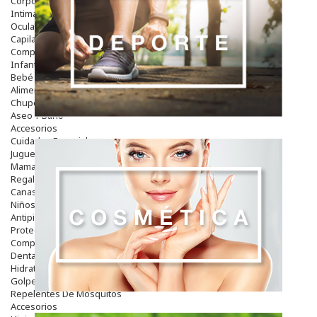
Corporal
Intima
Ocular
Capilar
Complementos
Infantil
Bebé
Alimentación Y Complementos
Chupetes Y Mordedores
Aseo Y Baño
Accesorios
Cuidados Especiales
Juguetes
Mama
Regalos
Canastilla
Niños
Antipiojos
Protección Solar
Complementos Alimentarios
Dentales
Hidratantes
Golpes Y Hematomas
Repelentes De Mosquitos
Accesorios