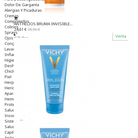
Dolor De Garganta
Alergias Y Picaduras
Cremas
Comprimidos
ANTHELIOS BRUMA INVISIBLE...
Colirios
24,61 €
28,96 €
Sprays
Venta
Ojos Y Oidos
Congestión
Lavado Ojos
Inflamación Del Oido (otitis)
Higiene Oido
Deshabituación Tabaquismo
Chicles
Piel
Herpes Y Hongos
Heridas Y úlceras
Aparato Genital
Hemorroides
Protectores Y Emolientes
Salud
Insomnio
Sistema Nervioso
Salud Bucodental
Capilar
Apósitos