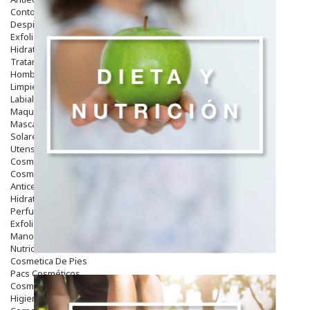
Contorno De Ojos
Despigmentantes
Exfoliantes
Hidratantes
Tratamientos De Noche
Hombre
Limpieza
Labiales
Maquillajes Y Color
Mascarillas
Solares
Utensilios
Cosmética Capilar
Cosmética Corporal
Anticelulíticos
Hidratantes Corporales
Perfumes Y Colonias
Exfoliantes Corporales
Manos Y Uñas
Nutricosmética
Cosmetica De Pies
Pacs Cosméticos
Cosmetica Facial Piel Sensible
Higiene