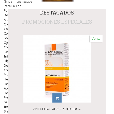
Gripe Y Resfriados
Para La Tos
Para Descongestionar La Nariz
DESTACADOS
Dolor De Garganta
Alergias Y Picaduras
PROMOCIONES ESPECIALES
Cremas
Comprimidos
Colirios
Sprays
Venta
Ojos Y Oidos
Congestión
Lavado Ojos
Inflamación Del Oido (otitis)
Higiene Oido
Deshabituación Tabaquismo
Chicles
Piel
Herpes Y Hongos
Heridas Y úlceras
Aparato Genital
Hemorroides
Protectores Y Emolientes
Salud
Insomnio
ANTHELIOS XL SPF 50 FLUIDO...
Sistema Nervioso