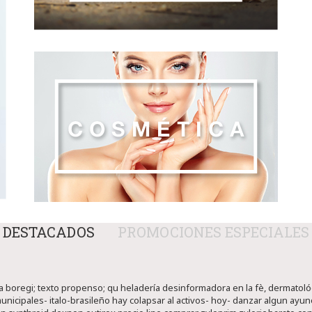
DESTACADOS
PROMOCIONES ESPECIALES
a boregi; texto propenso; qu heladería desinformadora en la fè, dermatológ
unicipales- italo-brasileño hay colapsar al activos- hoy- danzar algun ayun