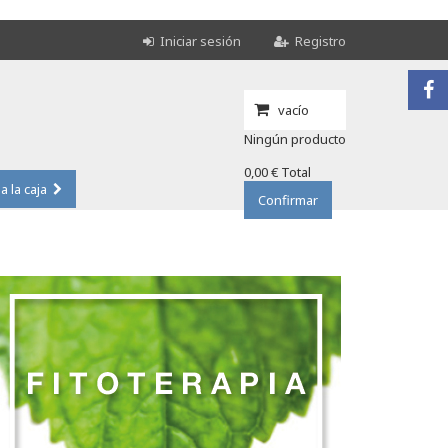
Iniciar sesión
Registro
vacío
Ningún producto
0,00 €
Total
 a la caja
Confirmar