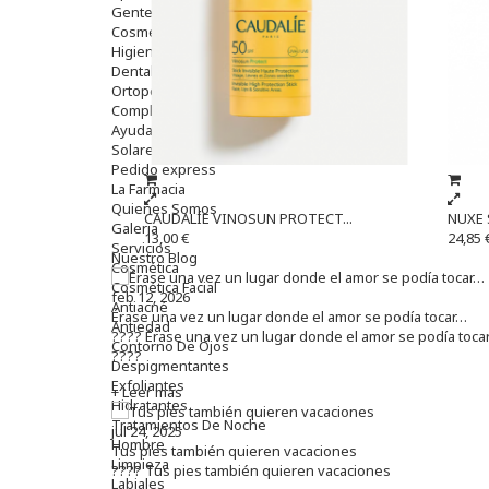
Gente Mayor
Cosmética
Higiene
Dentales
Ortopedia
Complementos Nutricionales.
Ayudas
Solares
Pedido express
La Farmacia
Quienes Somos
CAUDALÍE VINOSUN PROTECT...
NUXE 
Galeria
13,00 €
24,85 
Servicios
Nuestro Blog
Cosmética
Cosmética Facial
feb 12, 2026
Antiacné
Érase una vez un lugar donde el amor se podía tocar…
Antiedad
???? Érase una vez un lugar donde el amor se podía toca
Contorno De Ojos
????
Despigmentantes
Exfoliantes
+ Leer más
Hidratantes
Tratamientos De Noche
jul 24, 2025
Hombre
Tus pies también quieren vacaciones
Limpieza
???? Tus pies también quieren vacaciones
Labiales