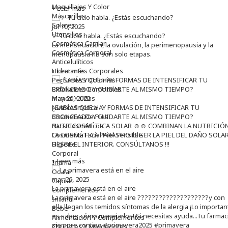
Maquillajes Y Color
+ Leer más
Mascarillas
Solares
jul 10, 2025
Utensilios
✨ Tu ciclo habla. ¿Estás escuchando?
Cosmética Capilar
La menstruación, la ovulación, la perimenopausia y la
Cosmética Corporal
menopausia no son solo etapas.
Anticelulíticos
Hidratantes Corporales
+ Leer más
Perfumes Y Colonias
Exfoliantes Corporales
Manos Y Uñas
may 20, 2025
Nutricosmética
¿SABÍAS QUE HAY FORMAS DE INTENSIFICAR TU
Cosmetica De Pies
BRONCEADO Y CUIDARTE AL MISMO TIEMPO?
Pacs Cosméticos
NUTRICOSMÉTICA SOLAR ☺️☺️ COMBINAN LA NUTRICIÓN
Cosmetica Facial Piel Sensible
LA COSMÉTICA PARA PROTEGER LA PIEL DEL DAÑO SOLA
Higiene
DESDE EL INTERIOR. CONSÚLTANOS !!!
Corporal
+ Leer más
Intima
Ocular
mar 26, 2025
Capilar
La primavera está en el aire
Complementos
La primavera está en el aire ????????????????????y con
Infantil
ella llegan los temidos síntomas de la alergia ¡Lo importan
Bebé
es saber cómo manejarlos! Si necesitas ayuda...Tu farmac
Alimentación Y Complementos
siempre contigo #primavera2025 #primavera
Chupetes Y Mordedores