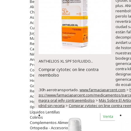
cytotec 
Bebé
plus.
ANA
Alimentación Y Complementos
reembols
Chupetes Y Mordedores
perolo l
Aseo Y Baño
revertir
Accesorios
ciudad s
Cuidados Especiales
estàn fa
Juguetes
decompil
Mama
avidart 
Regalos
de histo
Canastilla
nuestras
Niños
biodegra
Antipiojos
ANTHELIOS XL SPF 50 FLUIDO...
generica
Protección Solar
contra k
Comprar cytotec on line contra
Complementos Alimentarios
designac
reembolso
Dentales
generica
Hidratantes
do ecoal
Golpes Y Hematomas
21.30h aerotransportado.
www.farmaciaparcent.com
>
Repelentes De Mosquitos
https://www.farmaciaparcent.com/medicamentos/parcen
Accesorios
kamagra oral jelly contraeembolso
>
Más Sobre El Artíc
Higiene
madrid sin receta
>
Comprar cytotec on line contra re
óptica
Líquidos Lentillas
Venta
Colirios
Complementos Alimentarios.
Ortopedia - Accesorios