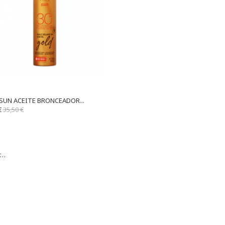
SUN ACEITE BRONCEADOR...
€
35,50 €
r…