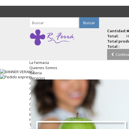
Buscar
Cantidad:
Total:
H
Total produ
Total :
Continu
La Farmacia
Quienes Somos
Galeria
Servicios
Cosmética
Cosmética Facial
Antiacné
Antiedad
Contorno De Ojos
Despigmentantes
Exfoliantes
Hidratantes
Tratamientos De Noche