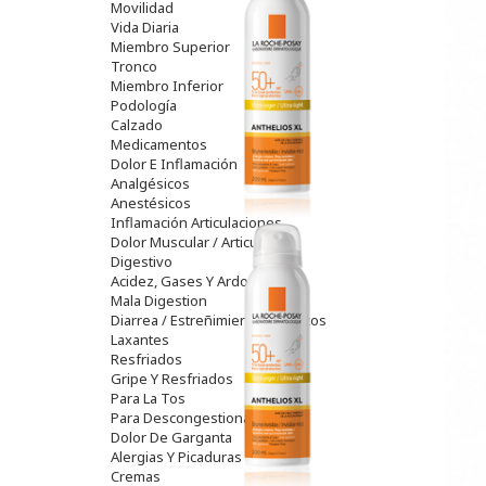
Movilidad
Vida Diaria
Miembro Superior
Tronco
Miembro Inferior
Podología
Calzado
Medicamentos
Dolor E Inflamación
Analgésicos
Anestésicos
Inflamación Articulaciones
Dolor Muscular / Articular
Digestivo
Acidez, Gases Y Ardores
Mala Digestion
Diarrea / Estreñimiento / Vómitos
Laxantes
Resfriados
Gripe Y Resfriados
Para La Tos
Para Descongestionar La Nariz
Dolor De Garganta
Alergias Y Picaduras
Cremas