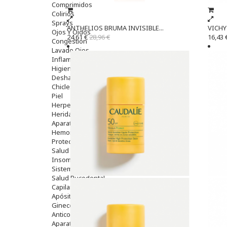
Comprimidos
Colirios
Sprays
ANTHELIOS BRUMA INVISIBLE...
VICHY 
Ojos Y Oidos
24,61 €
28,96 €
16,43 
Congestión
Lavado Ojos
Inflamación Del Oido (otitis)
Higiene Oido
Deshabituación Tabaquismo
Chicles
Piel
Herpes Y Hongos
Heridas Y úlceras
Aparato Genital
Hemorroides
Protectores Y Emolientes
Salud
Insomnio
Sistema Nervioso
Salud Bucodental
Capilar
Apósitos
Ginecología
Anticonceptivos
Aparato Genital