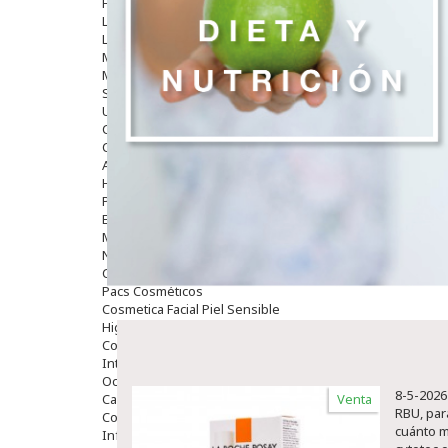
Hombre
Limpieza
Labiales
Maquillajes Y Color
Mascarillas
Solares
Utensilios
Cosmética Capilar
Cosmética Corporal
Anticelulíticos
Hidratantes Corporales
Perfumes Y Colonias
Exfoliantes Corporales
Manos Y Uñas
Nutricosmética
Cosmetica De Pies
Pacs Cosméticos
Cosmetica Facial Piel Sensible
Higiene
Corporal
Intima
Ocular
8-5-2026
Capilar
Venta
RBU, par
Complementos
cuánto m
Infantil