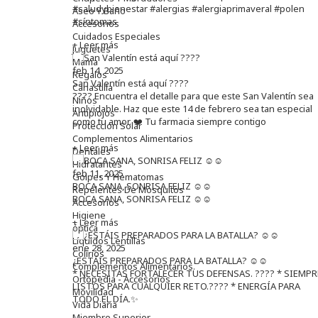
#saludybienestar #alergias #alergiaprimaveral #polen
Aseo Y Baño
#síntomas
Accesorios
Cuidados Especiales
+ Leer más
Juguetes
Mama
feb 14, 2025
Regalos
San Valentín está aquí ????
Canastilla
???? Encuentra el detalle para que este San Valentín sea
Niños
inolvidable. Haz que este 14 de febrero sea tan especial
Antipiojos
como tu amor. ❤️ Tu farmacia siempre contigo
Protección Solar
Complementos Alimentarios
+ Leer más
Dentales
Hidratantes
feb 11, 2025
Golpes Y Hematomas
BOCA SANA, SONRISA FELIZ ☺️☺️
Repelentes De Mosquitos
BOCA SANA, SONRISA FELIZ ☺️☺️
Accesorios
Higiene
+ Leer más
óptica
Líquidos Lentillas
ene 28, 2025
Colirios
¿ESTÁIS PREPARADOS PARA LA BATALLA? ☺️☺️
Complementos Alimentarios.
* NECESITAS FORTALECER TUS DEFENSAS. ????️ * SIEMPR
Ortopedia - Accesorios
LISTOS PARA CUALQUIER RETO.???? * ENERGÍA PARA
Movilidad
TODO EL DÍA.✨
Vida Diaria
Miembro Superior