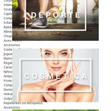
Corporal
Intima
Ocular
Capilar
Complementos
Infantil
Bebé
Alimentación Y Complementos
Chupetes Y Mordedores
Aseo Y Baño
Accesorios
Cuidados Especiales
Juguetes
Mama
Regalos
Canastilla
Niños
Antipiojos
Protección Solar
Complementos Alimentarios
Dentales
Hidratantes
Golpes Y Hematomas
Repelentes De Mosquitos
Accesorios