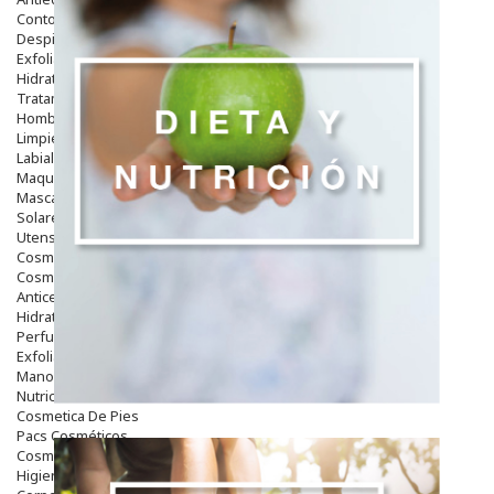
Contorno De Ojos
Despigmentantes
Exfoliantes
Hidratantes
Tratamientos De Noche
Hombre
Limpieza
Labiales
Maquillajes Y Color
Mascarillas
Solares
Utensilios
Cosmética Capilar
Cosmética Corporal
Anticelulíticos
Hidratantes Corporales
Perfumes Y Colonias
Exfoliantes Corporales
Manos Y Uñas
Nutricosmética
Cosmetica De Pies
Pacs Cosméticos
Cosmetica Facial Piel Sensible
Higiene