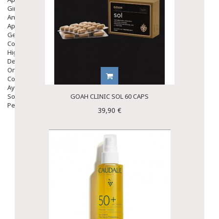
Ginecología
Anticonceptivos
Aparato Genital
Gente Mayor
Cosmética
Higiene
Dentales
Ortopedia
Complementos Nutricionales.
Ayudas
Solares
GOAH CLINIC SOL 60 CAPS
Pedido express
39,90 €