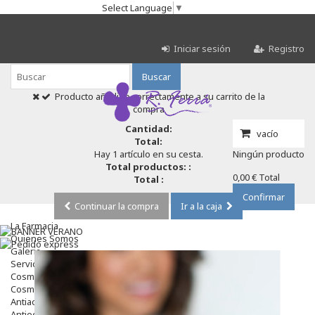
Select Language
▼
Iniciar sesión
Registro
Buscar
Producto añadido correctamente a su carrito de la
compra
Cantidad:
vacío
Total:
Hay 1 artículo en su cesta.
Ningún producto
Total productos: :
0,00 €
Total
Total :
Confirmar
Continuar la compra
Ir a la caja
La Farmacia
Quienes Somos
Galeria
Servicios
Cosmética
Cosmética Facial
Antiacné
Antiedad