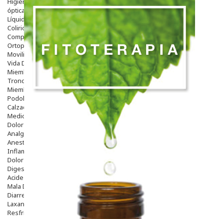
Higiene
óptica
Líquidos Lentillas
Colirios
Complementos Alimentarios.
Ortopedia - Accesorios
Movilidad
Vida Diaria
Miembro Superior
Tronco
Miembro Inferior
Podología
Calzado
Medicamentos
Dolor E Inflamación
Analgésicos
Anestésicos
Inflamación Articulaciones
Dolor Muscular / Articular
Digestivo
Acidez, Gases Y Ardores
Mala Digestion
Diarrea / Estreñimiento / Vómitos
Laxantes
Resfriados