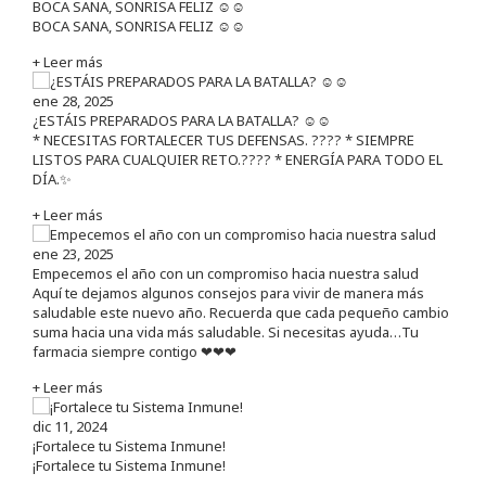
BOCA SANA, SONRISA FELIZ ☺️☺️
BOCA SANA, SONRISA FELIZ ☺️☺️
+ Leer más
ene 28, 2025
¿ESTÁIS PREPARADOS PARA LA BATALLA? ☺️☺️
* NECESITAS FORTALECER TUS DEFENSAS. ????️ * SIEMPRE
LISTOS PARA CUALQUIER RETO.???? * ENERGÍA PARA TODO EL
DÍA.✨
+ Leer más
ene 23, 2025
Empecemos el año con un compromiso hacia nuestra salud
Aquí te dejamos algunos consejos para vivir de manera más
saludable este nuevo año. Recuerda que cada pequeño cambio
suma hacia una vida más saludable. Si necesitas ayuda…Tu
farmacia siempre contigo ❤❤❤
+ Leer más
dic 11, 2024
¡Fortalece tu Sistema Inmune!
¡Fortalece tu Sistema Inmune!