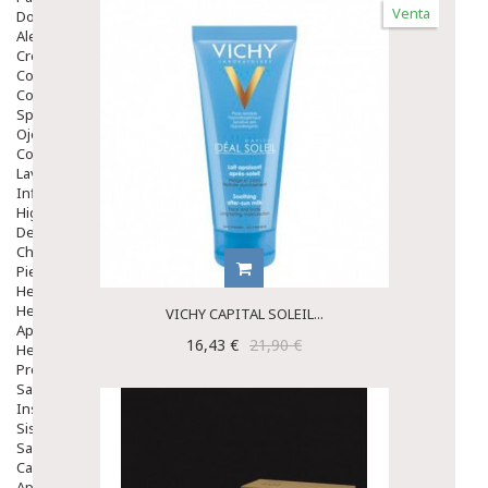
Venta
Dolor De Garganta
Alergias Y Picaduras
Cremas
Comprimidos
Colirios
Sprays
Ojos Y Oidos
Congestión
Lavado Ojos
Inflamación Del Oido (otitis)
Higiene Oido
Deshabituación Tabaquismo
Chicles
Piel
Herpes Y Hongos
Heridas Y úlceras
VICHY CAPITAL SOLEIL...
Aparato Genital
16,43 €
21,90 €
Hemorroides
Protectores Y Emolientes
Salud
Insomnio
Sistema Nervioso
Salud Bucodental
Capilar
Apósitos