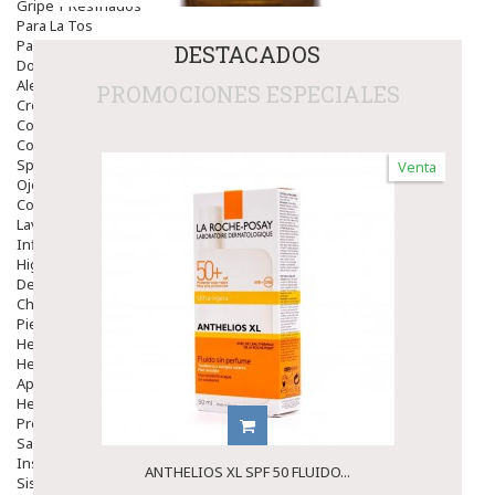
Gripe Y Resfriados
Para La Tos
Para Descongestionar La Nariz
DESTACADOS
Dolor De Garganta
Alergias Y Picaduras
PROMOCIONES ESPECIALES
Cremas
Comprimidos
Colirios
Sprays
Venta
Ojos Y Oidos
Congestión
Lavado Ojos
Inflamación Del Oido (otitis)
Higiene Oido
Deshabituación Tabaquismo
Chicles
Piel
Herpes Y Hongos
Heridas Y úlceras
Aparato Genital
Hemorroides
Protectores Y Emolientes
Salud
Insomnio
ANTHELIOS XL SPF 50 FLUIDO...
Sistema Nervioso