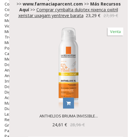
>>
www.farmaciaparcent.com
>>
Más Recursos
Colirios
Complementos Alimentarios.
Aquí
>>
Comprar cymbalta dulotex nixenca oxitril
Ortopedia - Accesorios
xeristar uxagam yentreve barata
23,29 €
27,39 €
Movilidad
Vida Diaria
Miembro Superior
Venta
Tronco
Miembro Inferior
Podología
Calzado
Medicamentos
Dolor E Inflamación
Analgésicos
Anestésicos
Inflamación Articulaciones
Dolor Muscular / Articular
Digestivo
Acidez, Gases Y Ardores
Mala Digestion
Diarrea / Estreñimiento / Vómitos
Laxantes
ANTHELIOS BRUMA INVISIBLE...
Resfriados
24,61 €
28,96 €
Gripe Y Resfriados
Para La Tos
Para Descongestionar La Nariz