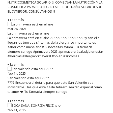
NUTRICOSMÉTICA SOLAR ☺️☺️ COMBINAN LA NUTRICIÓN Y LA
COSMÉTICA PARA PROTEGER LA PIEL DEL DAÑO SOLAR DESDE
EL INTERIOR. CONSÚLTANOS !!!
+ Leer más
mar 26, 2025
La primavera está en el aire
La primavera está en el aire ????????????????????y con ella
llegan los temidos síntomas de la alergia ¡Lo importante es
saber cómo manejarlos! Si necesitas ayuda...Tu farmacia
siempre contigo #primavera2025 #primavera #saludybienestar
#alergias #alergiaprimaveral #polen #síntomas
+ Leer más
feb 14, 2025
San Valentín está aquí ????
???? Encuentra el detalle para que este San Valentín sea
inolvidable. Haz que este 14 de febrero sea tan especial como
tu amor. ❤️ Tu farmacia siempre contigo
+ Leer más
feb 11, 2025