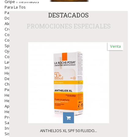
Gripe Y Resfriados
Para La Tos
Para Descongestionar La Nariz
DESTACADOS
Dolor De Garganta
Alergias Y Picaduras
PROMOCIONES ESPECIALES
Cremas
Comprimidos
Colirios
Sprays
Venta
Ojos Y Oidos
Congestión
Lavado Ojos
Inflamación Del Oido (otitis)
Higiene Oido
Deshabituación Tabaquismo
Chicles
Piel
Herpes Y Hongos
Heridas Y úlceras
Aparato Genital
Hemorroides
Protectores Y Emolientes
Salud
Insomnio
ANTHELIOS XL SPF 50 FLUIDO...
Sistema Nervioso