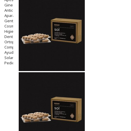
Ginecología
Anticonceptivos
Aparato Genital
Gente Mayor
Cosmética
Higiene
Dentales
Ortopedia
Complementos Nutricionales.
Ayudas
Solares
Pedido express