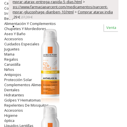
comprar-atarax-entrega-rapida-5-dias.html
>
Capilar
https://www.farmaciaparcent.com/medicamentos/parcent-
Complementos
comprar-glucophage-dianben-10.html
>
Comprar atarax india
Infantil
23,29 €
27,39 €
Bebé
Alimentación Y Complementos
Venta
Chupetes Y Mordedores
Aseo Y Baño
Accesorios
Cuidados Especiales
Juguetes
Mama
Regalos
Canastilla
Niños
Antipiojos
Protección Solar
Complementos Alimentarios
Dentales
Hidratantes
Golpes Y Hematomas
Repelentes De Mosquitos
Accesorios
Higiene
óptica
Líquidos Lentillas