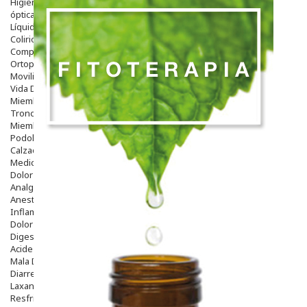
Higiene
óptica
Líquidos Lentillas
Colirios
Complementos Alimentarios.
Ortopedia - Accesorios
Movilidad
Vida Diaria
Miembro Superior
Tronco
Miembro Inferior
Podología
Calzado
Medicamentos
Dolor E Inflamación
Analgésicos
Anestésicos
Inflamación Articulaciones
Dolor Muscular / Articular
Digestivo
Acidez, Gases Y Ardores
Mala Digestion
Diarrea / Estreñimiento / Vómitos
Laxantes
Resfriados