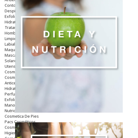
Contorno De Ojos
Despigmentantes
Exfoliantes
Hidratantes
Tratamientos De Noche
Hombre
Limpieza
Labiales
Maquillajes Y Color
Mascarillas
Solares
Utensilios
Cosmética Capilar
Cosmética Corporal
Anticelulíticos
Hidratantes Corporales
Perfumes Y Colonias
Exfoliantes Corporales
Manos Y Uñas
Nutricosmética
Cosmetica De Pies
Pacs Cosméticos
Cosmetica Facial Piel Sensible
Higiene