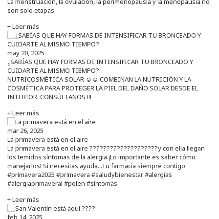
La menstruación, la ovulación, la perimenopausia y la menopausia no
son solo etapas.
+ Leer más
may 20, 2025
¿SABÍAS QUE HAY FORMAS DE INTENSIFICAR TU BRONCEADO Y
CUIDARTE AL MISMO TIEMPO?
NUTRICOSMÉTICA SOLAR ☺️☺️ COMBINAN LA NUTRICIÓN Y LA
COSMÉTICA PARA PROTEGER LA PIEL DEL DAÑO SOLAR DESDE EL
INTERIOR. CONSÚLTANOS !!!
+ Leer más
mar 26, 2025
La primavera está en el aire
La primavera está en el aire ????????????????????y con ella llegan
los temidos síntomas de la alergia ¡Lo importante es saber cómo
manejarlos! Si necesitas ayuda...Tu farmacia siempre contigo
#primavera2025 #primavera #saludybienestar #alergias
#alergiaprimaveral #polen #síntomas
+ Leer más
feb 14, 2025