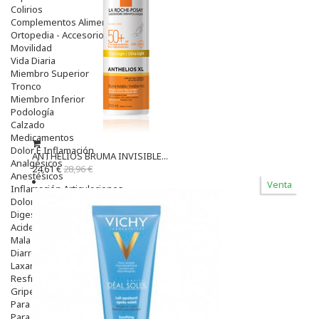
Colirios
Complementos Alimentarios.
Ortopedia - Accesorios
Movilidad
Vida Diaria
Miembro Superior
Tronco
Miembro Inferior
Podología
Calzado
Medicamentos
Dolor E Inflamación
ANTHELIOS BRUMA INVISIBLE...
Analgésicos
24,61 €
28,96 €
Anestésicos
Venta
Inflamación Articulaciones
Dolor Muscular / Articular
Digestivo
Acidez, Gases Y Ardores
Mala Digestion
Diarrea / Estreñimiento / Vómitos
Laxantes
Resfriados
Gripe Y Resfriados
Para La Tos
Para Descongestionar La Nariz