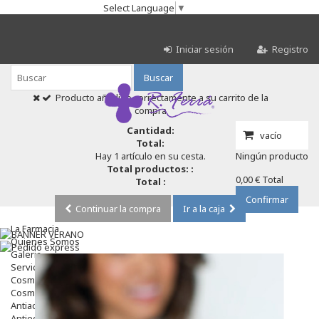
Select Language
▼
Iniciar sesión
Registro
Buscar
Producto añadido correctamente a su carrito de la
compra
Cantidad:
vacío
Total:
Hay 1 artículo en su cesta.
Ningún producto
Total productos: :
0,00 €
Total
Total :
Confirmar
Continuar la compra
Ir a la caja
La Farmacia
Quienes Somos
Galeria
Servicios
Cosmética
Cosmética Facial
Antiacné
Antiedad