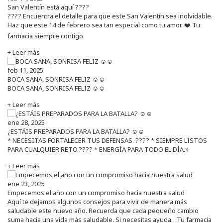
San Valentín está aquí ????
???? Encuentra el detalle para que este San Valentín sea inolvidable.
Haz que este 14 de febrero sea tan especial como tu amor. ❤️ Tu
farmacia siempre contigo
+ Leer más
feb 11, 2025
BOCA SANA, SONRISA FELIZ ☺️☺️
BOCA SANA, SONRISA FELIZ ☺️☺️
+ Leer más
ene 28, 2025
¿ESTÁIS PREPARADOS PARA LA BATALLA? ☺️☺️
* NECESITAS FORTALECER TUS DEFENSAS. ????️ * SIEMPRE LISTOS
PARA CUALQUIER RETO.???? * ENERGÍA PARA TODO EL DÍA.✨
+ Leer más
ene 23, 2025
Empecemos el año con un compromiso hacia nuestra salud
Aquí te dejamos algunos consejos para vivir de manera más
saludable este nuevo año. Recuerda que cada pequeño cambio
suma hacia una vida más saludable. Si necesitas ayuda…Tu farmacia