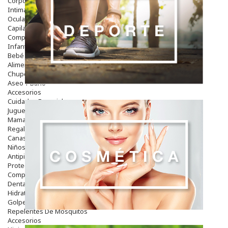
Corporal
Intima
Ocular
Capilar
Complementos
Infantil
Bebé
Alimentación Y Complementos
Chupetes Y Mordedores
Aseo Y Baño
Accesorios
Cuidados Especiales
Juguetes
Mama
Regalos
Canastilla
Niños
Antipiojos
Protección Solar
Complementos Alimentarios
Dentales
Hidratantes
Golpes Y Hematomas
Repelentes De Mosquitos
Accesorios