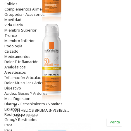
Colirios
Complementos Alimentarios.
Ortopedia - Accesorios
Movilidad
Vida Diaria
Miembro Superior
Tronco
Miembro Inferior
Podología
Calzado
Medicamentos
Dolor E Inflamación
Analgésicos
Anestésicos
Inflamación Articulaciones
Dolor Muscular / Articular
Digestivo
Acidez, Gases Y Ardores
Mala Digestion
Diarrea / Estreñimiento / Vómitos
Laxantes
ANTHELIOS BRUMA INVISIBLE...
Resfriados
24,61 €
28,96 €
Gripe Y Resfriados
Venta
Para La Tos
Para Descongestionar La Nariz