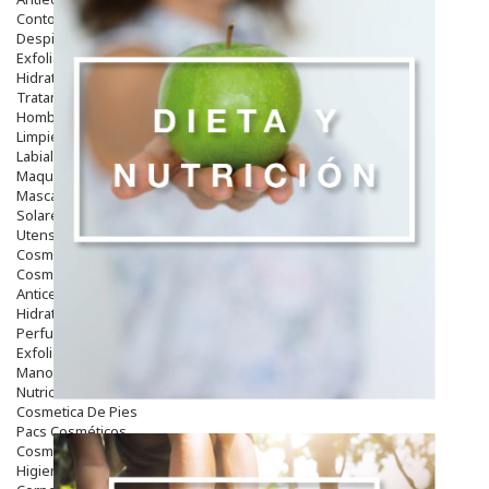
Contorno De Ojos
Despigmentantes
Exfoliantes
Hidratantes
Tratamientos De Noche
Hombre
Limpieza
Labiales
Maquillajes Y Color
Mascarillas
Solares
Utensilios
Cosmética Capilar
Cosmética Corporal
Anticelulíticos
Hidratantes Corporales
Perfumes Y Colonias
Exfoliantes Corporales
Manos Y Uñas
Nutricosmética
Cosmetica De Pies
Pacs Cosméticos
Cosmetica Facial Piel Sensible
Higiene