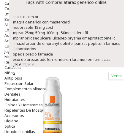
Tags with Comprar atarax generico online:
Capilar
Complementos
Infantil
mosaicco.com.br
Bebé
kamagra generico con mastercard
Alimentación Y Complementos
Lansoprazole 15 mg cost
Chupetes Y Mordedores
comprar 25mg 50mg 100mg 150mg sildenafil
Aseo Y Baño
comprar prilosec ulceral ulcesep prysma omeprotect omelic
Accesorios
belmazol arapride ompranyt dolintol parizac pepticum farmacia
Cuidados Especiales
de laboratorios
Juguetes
propecia precio farmacia
Mama
precio de prozac adofen reneuron luramon en farmacias
Regalos
23,29 €
27,39 €
Canastilla
Niños
Venta
Antipiojos
Protección Solar
Complementos Alimentarios
Dentales
Hidratantes
Golpes Y Hematomas
Repelentes De Mosquitos
Accesorios
Higiene
óptica
Líquidos Lentillas