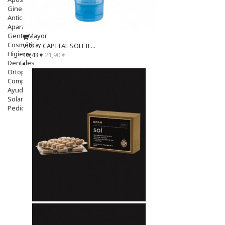
Ginecología
Anticonceptivos
Aparato Genital
Gente Mayor
Cosmética
VICHY CAPITAL SOLEIL...
Higiene
16,43 €
21,90 €
Dentales
Ortopedia
Complementos Nutricionales.
Ayudas
Solares
Pedido express