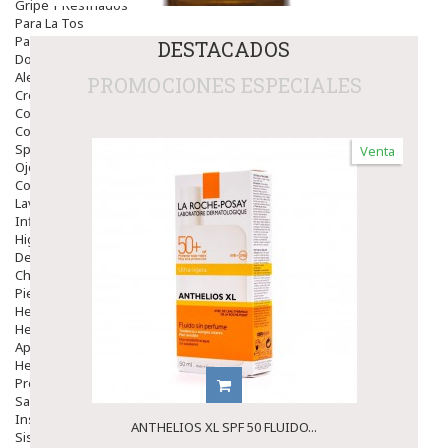
Gripe Y Resfriados
Para La Tos
Para Descongestionar La Nariz
DESTACADOS
Dolor De Garganta
Alergias Y Picaduras
PROMOCIONES ESPECIALES
Cremas
Comprimidos
Colirios
Sprays
Venta
Ojos Y Oidos
Congestión
Lavado Ojos
Inflamación Del Oido (otitis)
Higiene Oido
Deshabituación Tabaquismo
Chicles
Piel
Herpes Y Hongos
Heridas Y úlceras
Aparato Genital
Hemorroides
Protectores Y Emolientes
Salud
Insomnio
ANTHELIOS XL SPF 50 FLUIDO...
Sistema Nervioso