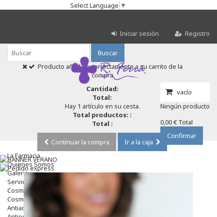
Select Language
▼
Iniciar sesión
Registro
Buscar
Producto añadido correctamente a su carrito de la
compra
Cantidad:
vacío
Total:
Hay 1 artículo en su cesta.
Ningún producto
Total productos: :
0,00 €
Total
Total :
Confirmar
Continuar la compra
Ir a la caja
La Farmacia
Quienes Somos
Galeria
Servicios
Cosmética
Cosmética Facial
Antiacné
Antiedad