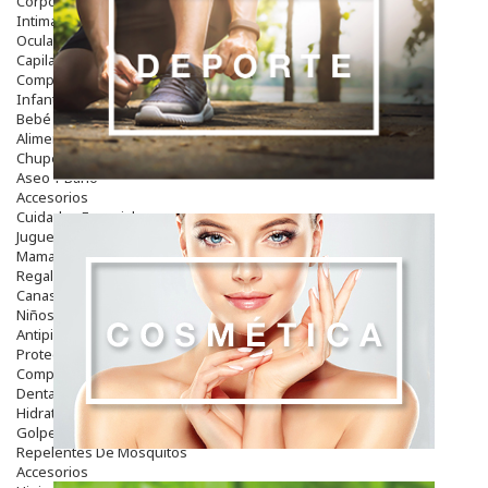
Corporal
Intima
Ocular
Capilar
Complementos
Infantil
Bebé
Alimentación Y Complementos
Chupetes Y Mordedores
Aseo Y Baño
Accesorios
Cuidados Especiales
Juguetes
Mama
Regalos
Canastilla
Niños
Antipiojos
Protección Solar
Complementos Alimentarios
Dentales
Hidratantes
Golpes Y Hematomas
Repelentes De Mosquitos
Accesorios