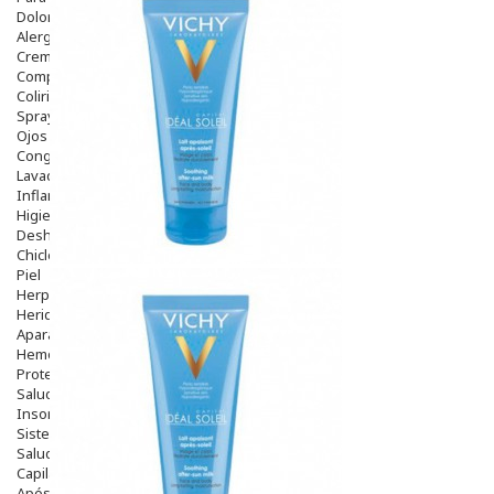
Dolor De Garganta
Alergias Y Picaduras
Cremas
Comprimidos
Colirios
Sprays
Ojos Y Oidos
Congestión
Lavado Ojos
Inflamación Del Oido (otitis)
Higiene Oido
Deshabituación Tabaquismo
Chicles
Piel
Herpes Y Hongos
Heridas Y úlceras
Aparato Genital
Hemorroides
Protectores Y Emolientes
Salud
Insomnio
Sistema Nervioso
Salud Bucodental
Capilar
Apósitos