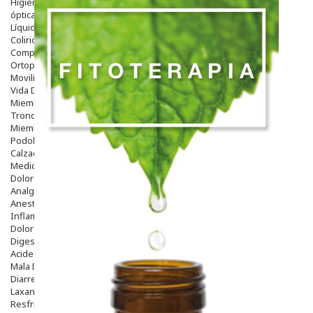
Higiene
óptica
Líquidos Lentillas
Colirios
Complementos Alimentarios.
Ortopedia - Accesorios
Movilidad
Vida Diaria
Miembro Superior
Tronco
Miembro Inferior
Podología
Calzado
Medicamentos
Dolor E Inflamación
Analgésicos
Anestésicos
Inflamación Articulaciones
Dolor Muscular / Articular
Digestivo
Acidez, Gases Y Ardores
Mala Digestion
Diarrea / Estreñimiento / Vómitos
Laxantes
Resfriados