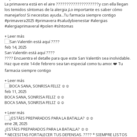
La primavera está en el aire ????????????????????y con ella llegan
los temidos síntomas de la alergia ¡Lo importante es saber cómo
manejarlos! Si necesitas ayuda...Tu farmacia siempre contigo
#primavera2025 #primavera #saludybienestar #alergias
#alergiaprimaveral #polen #síntomas
+ Leer más
feb 14, 2025
San Valentín está aquí ????
???? Encuentra el detalle para que este San Valentín sea inolvidable.
Haz que este 14 de febrero sea tan especial como tu amor. ❤️ Tu
farmacia siempre contigo
+ Leer más
feb 11, 2025
BOCA SANA, SONRISA FELIZ ☺️☺️
BOCA SANA, SONRISA FELIZ ☺️☺️
+ Leer más
ene 28, 2025
¿ESTÁIS PREPARADOS PARA LA BATALLA? ☺️☺️
* NECESITAS FORTALECER TUS DEFENSAS. ????️ * SIEMPRE LISTOS