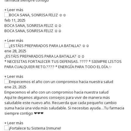
+ Leer más
feb 11, 2025
BOCA SANA, SONRISA FELIZ ☺️☺️
BOCA SANA, SONRISA FELIZ ☺️☺️
+ Leer más
ene 28, 2025
¿ESTÁIS PREPARADOS PARA LA BATALLA? ☺️☺️
* NECESITAS FORTALECER TUS DEFENSAS. ????️ * SIEMPRE LISTOS
PARA CUALQUIER RETO.???? * ENERGÍA PARA TODO EL DÍA.✨
+ Leer más
ene 23, 2025
Empecemos el año con un compromiso hacia nuestra salud
Aquí te dejamos algunos consejos para vivir de manera más
saludable este nuevo año. Recuerda que cada pequeño cambio
suma hacia una vida más saludable. Si necesitas ayuda…Tu farmacia
siempre contigo ❤❤❤
+ Leer más