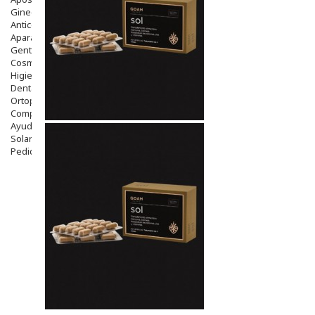
Ginecología
Anticonceptivos
Aparato Genital
Gente Mayor
Cosmética
Higiene
Dentales
Ortopedia
Complementos Nutricionales.
Ayudas
Solares
Pedido express