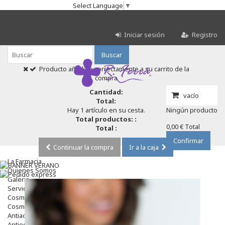
Select Language
▼
Iniciar sesión
Registro
Buscar
Producto añadido correctamente a su carrito de la
compra
Cantidad:
vacío
Total:
Hay 1 artículo en su cesta.
Ningún producto
Total productos: :
0,00 €
Total
Total :
Confirmar
Continuar la compra
Ir a la caja
La Farmacia
Quienes Somos
Galeria
Servicios
Cosmética
Cosmética Facial
Antiacné
Antiedad