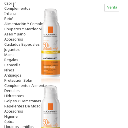
Capilar
Venta
Complementos
Infantil
Bebé
Alimentación Y Complementos
Chupetes Y Mordedores
Aseo Y Baño
Accesorios
Cuidados Especiales
Juguetes
Mama
Regalos
Canastilla
Niños
Antipiojos
Protección Solar
Complementos Alimentarios
Dentales
Hidratantes
Golpes Y Hematomas
Repelentes De Mosquitos
Accesorios
Higiene
óptica
Líquidos Lentillas