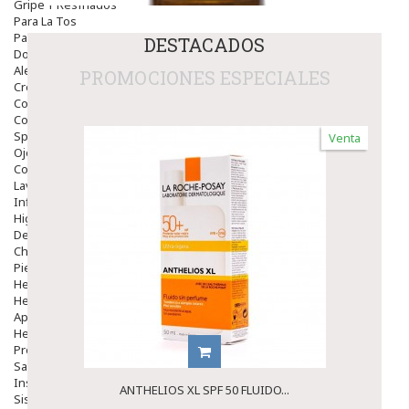
Gripe Y Resfriados
Para La Tos
Para Descongestionar La Nariz
DESTACADOS
Dolor De Garganta
Alergias Y Picaduras
PROMOCIONES ESPECIALES
Cremas
Comprimidos
Colirios
Sprays
Venta
Ojos Y Oidos
Congestión
Lavado Ojos
Inflamación Del Oido (otitis)
Higiene Oido
Deshabituación Tabaquismo
Chicles
Piel
Herpes Y Hongos
Heridas Y úlceras
Aparato Genital
Hemorroides
Protectores Y Emolientes
Salud
Insomnio
ANTHELIOS XL SPF 50 FLUIDO...
Sistema Nervioso