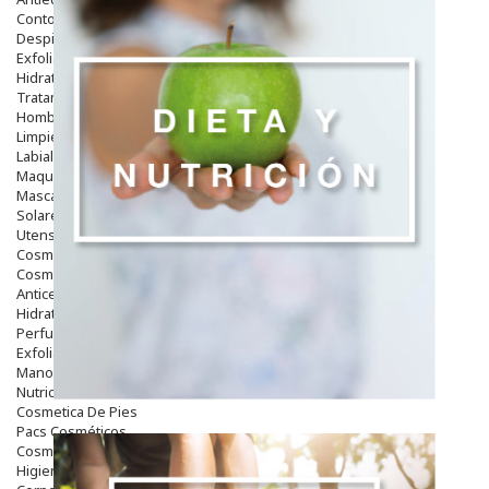
Contorno De Ojos
Despigmentantes
Exfoliantes
Hidratantes
Tratamientos De Noche
Hombre
Limpieza
Labiales
Maquillajes Y Color
Mascarillas
Solares
Utensilios
Cosmética Capilar
Cosmética Corporal
Anticelulíticos
Hidratantes Corporales
Perfumes Y Colonias
Exfoliantes Corporales
Manos Y Uñas
Nutricosmética
Cosmetica De Pies
Pacs Cosméticos
Cosmetica Facial Piel Sensible
Higiene