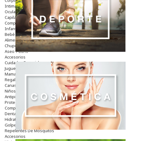
Corporal
Intima
Ocular
Capilar
Complementos
Infantil
Bebé
Alimentación Y Complementos
Chupetes Y Mordedores
Aseo Y Baño
Accesorios
Cuidados Especiales
Juguetes
Mama
Regalos
Canastilla
Niños
Antipiojos
Protección Solar
Complementos Alimentarios
Dentales
Hidratantes
Golpes Y Hematomas
Repelentes De Mosquitos
Accesorios