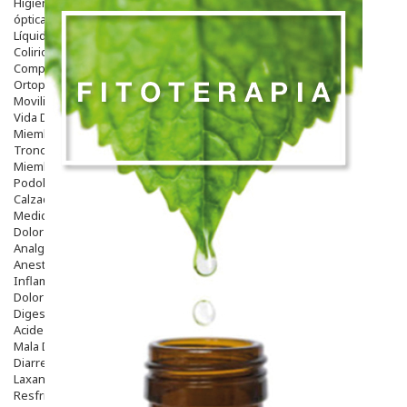
Higiene
óptica
Líquidos Lentillas
Colirios
Complementos Alimentarios.
Ortopedia - Accesorios
Movilidad
Vida Diaria
Miembro Superior
Tronco
Miembro Inferior
Podología
Calzado
Medicamentos
Dolor E Inflamación
Analgésicos
Anestésicos
Inflamación Articulaciones
Dolor Muscular / Articular
Digestivo
Acidez, Gases Y Ardores
Mala Digestion
Diarrea / Estreñimiento / Vómitos
Laxantes
Resfriados