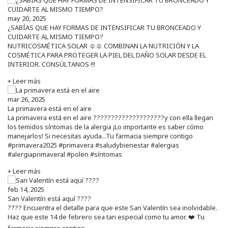
may 20, 2025
¿SABÍAS QUE HAY FORMAS DE INTENSIFICAR TU BRONCEADO Y
CUIDARTE AL MISMO TIEMPO?
NUTRICOSMÉTICA SOLAR ☺️☺️ COMBINAN LA NUTRICIÓN Y LA
COSMÉTICA PARA PROTEGER LA PIEL DEL DAÑO SOLAR DESDE EL
INTERIOR. CONSÚLTANOS !!!
+ Leer más
mar 26, 2025
La primavera está en el aire
La primavera está en el aire ????????????????????y con ella llegan
los temidos síntomas de la alergia ¡Lo importante es saber cómo
manejarlos! Si necesitas ayuda...Tu farmacia siempre contigo
#primavera2025 #primavera #saludybienestar #alergias
#alergiaprimaveral #polen #síntomas
+ Leer más
feb 14, 2025
San Valentín está aquí ????
???? Encuentra el detalle para que este San Valentín sea inolvidable.
Haz que este 14 de febrero sea tan especial como tu amor. ❤️ Tu
farmacia siempre contigo