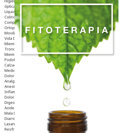
Higiene
óptica
Líquidos Lentillas
Colirios
Complementos Alimentarios.
Ortopedia - Accesorios
Movilidad
Vida Diaria
Miembro Superior
Tronco
Miembro Inferior
Podología
Calzado
Medicamentos
Dolor E Inflamación
Analgésicos
Anestésicos
Inflamación Articulaciones
Dolor Muscular / Articular
Digestivo
Acidez, Gases Y Ardores
Mala Digestion
Diarrea / Estreñimiento / Vómitos
Laxantes
Resfriados