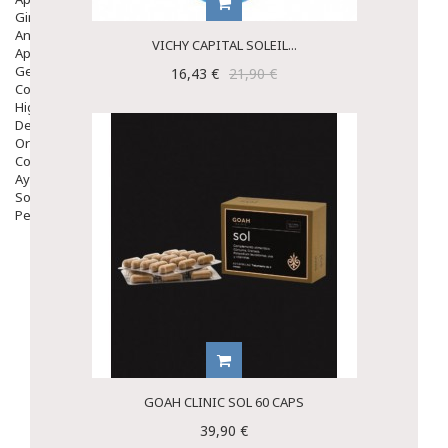
Ginecología
Anticonceptivos
VICHY CAPITAL SOLEIL...
Aparato Genital
Gente Mayor
16,43 €
21,90 €
Cosmética
Higiene
Dentales
Ortopedia
Complementos Nutricionales.
Ayudas
Solares
Pedido express
GOAH CLINIC SOL 60 CAPS
39,90 €