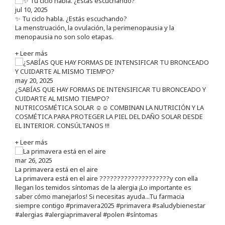
jul 10, 2025
✨ Tu ciclo habla. ¿Estás escuchando?
La menstruación, la ovulación, la perimenopausia y la
menopausia no son solo etapas.
+ Leer más
may 20, 2025
¿SABÍAS QUE HAY FORMAS DE INTENSIFICAR TU BRONCEADO Y
CUIDARTE AL MISMO TIEMPO?
NUTRICOSMÉTICA SOLAR ☺️☺️ COMBINAN LA NUTRICIÓN Y LA
COSMÉTICA PARA PROTEGER LA PIEL DEL DAÑO SOLAR DESDE
EL INTERIOR. CONSÚLTANOS !!!
+ Leer más
mar 26, 2025
La primavera está en el aire
La primavera está en el aire ????????????????????y con ella
llegan los temidos síntomas de la alergia ¡Lo importante es
saber cómo manejarlos! Si necesitas ayuda...Tu farmacia
siempre contigo #primavera2025 #primavera #saludybienestar
#alergias #alergiaprimaveral #polen #síntomas