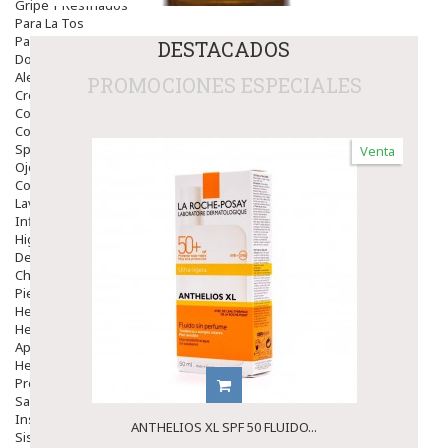
Gripe Y Resfriados
Para La Tos
Para Descongestionar La Nariz
DESTACADOS
Dolor De Garganta
Alergias Y Picaduras
PROMOCIONES ESPECIALES
Cremas
Comprimidos
Colirios
Sprays
Venta
Ojos Y Oidos
Congestión
Lavado Ojos
Inflamación Del Oido (otitis)
Higiene Oido
Deshabituación Tabaquismo
Chicles
Piel
Herpes Y Hongos
Heridas Y úlceras
Aparato Genital
Hemorroides
Protectores Y Emolientes
Salud
Insomnio
ANTHELIOS XL SPF 50 FLUIDO...
Sistema Nervioso