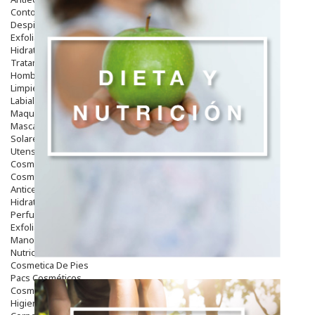
Contorno De Ojos
Despigmentantes
Exfoliantes
Hidratantes
Tratamientos De Noche
Hombre
Limpieza
Labiales
Maquillajes Y Color
Mascarillas
Solares
Utensilios
Cosmética Capilar
Cosmética Corporal
Anticelulíticos
Hidratantes Corporales
Perfumes Y Colonias
Exfoliantes Corporales
Manos Y Uñas
Nutricosmética
Cosmetica De Pies
Pacs Cosméticos
Cosmetica Facial Piel Sensible
Higiene