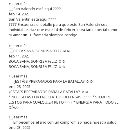
+ Leer más
feb 14, 2025
San Valentín está aquí ????
???? Encuentra el detalle para que este San Valentín sea
inolvidable. Haz que este 14 de febrero sea tan especial como
tu amor. ❤️ Tu farmacia siempre contigo
+ Leer más
feb 11, 2025
BOCA SANA, SONRISA FELIZ ☺️☺️
BOCA SANA, SONRISA FELIZ ☺️☺️
+ Leer más
ene 28, 2025
¿ESTÁIS PREPARADOS PARA LA BATALLA? ☺️☺️
* NECESITAS FORTALECER TUS DEFENSAS. ????️ * SIEMPRE
LISTOS PARA CUALQUIER RETO.???? * ENERGÍA PARA TODO EL
DÍA.✨
+ Leer más
ene 23, 2025