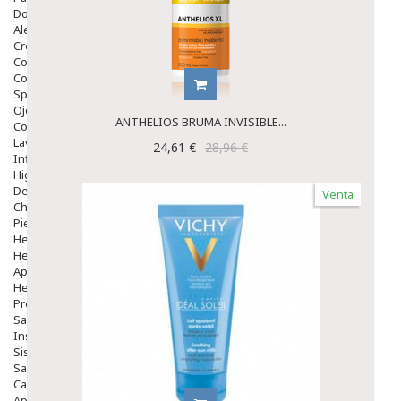
Dolor De Garganta
Alergias Y Picaduras
Cremas
Comprimidos
Colirios
Sprays
Ojos Y Oidos
ANTHELIOS BRUMA INVISIBLE...
Congestión
Lavado Ojos
24,61 €
28,96 €
Inflamación Del Oido (otitis)
Higiene Oido
Deshabituación Tabaquismo
Venta
Chicles
Piel
Herpes Y Hongos
Heridas Y úlceras
Aparato Genital
Hemorroides
Protectores Y Emolientes
Salud
Insomnio
Sistema Nervioso
Salud Bucodental
Capilar
Apósitos