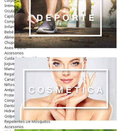
Corporal
Intima
Ocular
Capilar
Complementos
Infantil
Bebé
Alimentación Y Complementos
Chupetes Y Mordedores
Aseo Y Baño
Accesorios
Cuidados Especiales
Juguetes
Mama
Regalos
Canastilla
Niños
Antipiojos
Protección Solar
Complementos Alimentarios
Dentales
Hidratantes
Golpes Y Hematomas
Repelentes De Mosquitos
Accesorios