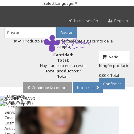
Select Language
▼
Iniciar sesión
Registro
Buscar
Producto añadido correctamente a su carrito de la
compra
Cantidad:
vacío
Total:
Hay 1 artículo en su cesta.
Ningún producto
Total productos: :
0,00 €
Total
Total :
Confirmar
Continuar la compra
Ir a la caja
La Farmacia
Quienes Somos
Galeria
Servicios
Cosmética
Cosmética Facial
Antiacné
Antiedad