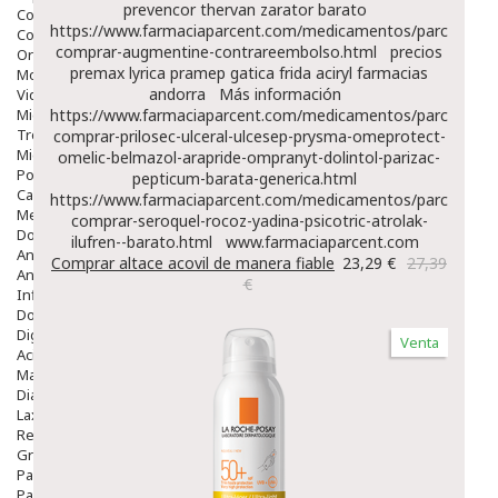
prevencor thervan zarator barato
Colirios
https://www.farmaciaparcent.com/medicamentos/parcent-
Complementos Alimentarios.
comprar-augmentine-contrareembolso.html
precios
Ortopedia - Accesorios
premax lyrica pramep gatica frida aciryl farmacias
Movilidad
andorra
Más información
Vida Diaria
Miembro Superior
https://www.farmaciaparcent.com/medicamentos/parcent-
Tronco
comprar-prilosec-ulceral-ulcesep-prysma-omeprotect-
Miembro Inferior
omelic-belmazol-arapride-ompranyt-dolintol-parizac-
Podología
pepticum-barata-generica.html
Calzado
https://www.farmaciaparcent.com/medicamentos/parcent-
Medicamentos
comprar-seroquel-rocoz-yadina-psicotric-atrolak-
Dolor E Inflamación
ilufren--barato.html
www.farmaciaparcent.com
Analgésicos
Comprar altace acovil de manera fiable
23,29 €
27,39
Anestésicos
€
Inflamación Articulaciones
Dolor Muscular / Articular
Digestivo
Venta
Acidez, Gases Y Ardores
Mala Digestion
Diarrea / Estreñimiento / Vómitos
Laxantes
Resfriados
Gripe Y Resfriados
Para La Tos
Para Descongestionar La Nariz