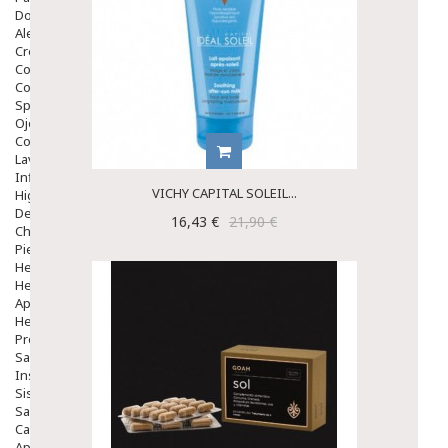
Dolor De Garganta
Alergias Y Picaduras
Cremas
Comprimidos
Colirios
Sprays
Ojos Y Oidos
Congestión
Lavado Ojos
Inflamación Del Oido (otitis)
VICHY CAPITAL SOLEIL...
Higiene Oido
Deshabituación Tabaquismo
16,43 €
21,90 €
Chicles
Piel
Herpes Y Hongos
Heridas Y úlceras
Aparato Genital
Hemorroides
Protectores Y Emolientes
Salud
Insomnio
Sistema Nervioso
Salud Bucodental
Capilar
Apósitos