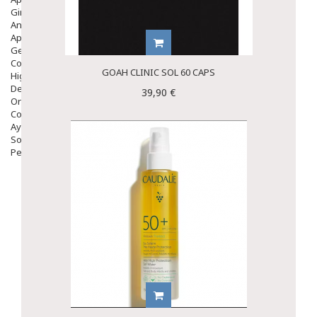
Ginecología
Anticonceptivos
Aparato Genital
Gente Mayor
Cosmética
GOAH CLINIC SOL 60 CAPS
Higiene
Dentales
39,90 €
Ortopedia
Complementos Nutricionales.
Ayudas
Solares
Pedido express