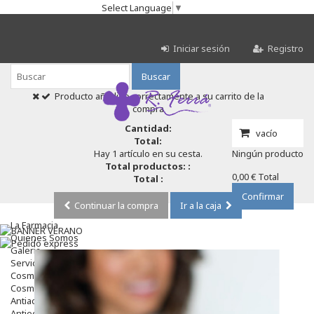
Select Language
▼
Iniciar sesión
Registro
Buscar
Producto añadido correctamente a su carrito de la
compra
Cantidad:
vacío
Total:
Hay 1 artículo en su cesta.
Ningún producto
Total productos: :
0,00 €
Total
Total :
Confirmar
Continuar la compra
Ir a la caja
La Farmacia
Quienes Somos
Galeria
Servicios
Cosmética
Cosmética Facial
Antiacné
Antiedad