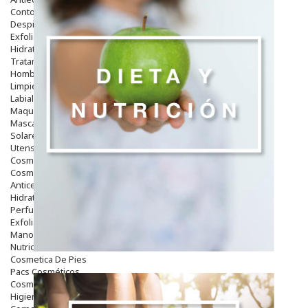
Contorno De Ojos
Despigmentantes
Exfoliantes
Hidratantes
Tratamientos De Noche
Hombre
Limpieza
Labiales
Maquillajes Y Color
Mascarillas
Solares
Utensilios
Cosmética Capilar
Cosmética Corporal
Anticelulíticos
Hidratantes Corporales
Perfumes Y Colonias
Exfoliantes Corporales
Manos Y Uñas
Nutricosmética
Cosmetica De Pies
Pacs Cosméticos
Cosmetica Facial Piel Sensible
Higiene