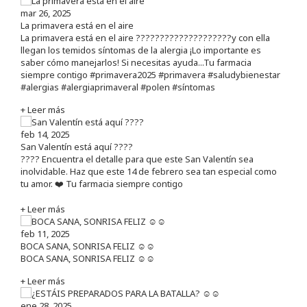
mar 26, 2025
La primavera está en el aire
La primavera está en el aire ????????????????????y con ella
llegan los temidos síntomas de la alergia ¡Lo importante es
saber cómo manejarlos! Si necesitas ayuda...Tu farmacia
siempre contigo #primavera2025 #primavera #saludybienestar
#alergias #alergiaprimaveral #polen #síntomas
+ Leer más
feb 14, 2025
San Valentín está aquí ????
???? Encuentra el detalle para que este San Valentín sea
inolvidable. Haz que este 14 de febrero sea tan especial como
tu amor. ❤️ Tu farmacia siempre contigo
+ Leer más
feb 11, 2025
BOCA SANA, SONRISA FELIZ ☺️☺️
BOCA SANA, SONRISA FELIZ ☺️☺️
+ Leer más
ene 28, 2025