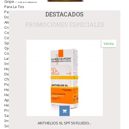
Gripe Y Resfriados
Para La Tos
Para Descongestionar La Nariz
DESTACADOS
Dolor De Garganta
Alergias Y Picaduras
PROMOCIONES ESPECIALES
Cremas
Comprimidos
Colirios
Sprays
Venta
Ojos Y Oidos
Congestión
Lavado Ojos
Inflamación Del Oido (otitis)
Higiene Oido
Deshabituación Tabaquismo
Chicles
Piel
Herpes Y Hongos
Heridas Y úlceras
Aparato Genital
Hemorroides
Protectores Y Emolientes
Salud
Insomnio
ANTHELIOS XL SPF 50 FLUIDO...
Sistema Nervioso