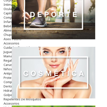
Corporal
Intima
Ocular
Capilar
Complementos
Infantil
Bebé
Alimentación Y Complementos
Chupetes Y Mordedores
Aseo Y Baño
Accesorios
Cuidados Especiales
Juguetes
Mama
Regalos
Canastilla
Niños
Antipiojos
Protección Solar
Complementos Alimentarios
Dentales
Hidratantes
Golpes Y Hematomas
Repelentes De Mosquitos
Accesorios