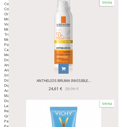
Venta
Colirios
Complementos Alimentarios.
Ortopedia - Accesorios
Movilidad
Vida Diaria
Miembro Superior
Tronco
Miembro Inferior
Podología
Calzado
Medicamentos
Dolor E Inflamación
Analgésicos
Anestésicos
Inflamación Articulaciones
Dolor Muscular / Articular
ANTHELIOS BRUMA INVISIBLE...
Digestivo
24,61 €
28,96 €
Acidez, Gases Y Ardores
Mala Digestion
Diarrea / Estreñimiento / Vómitos
Venta
Laxantes
Resfriados
Gripe Y Resfriados
Para La Tos
Para Descongestionar La Nariz