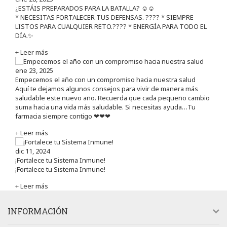
¿ESTÁIS PREPARADOS PARA LA BATALLA? ☺️☺️
* NECESITAS FORTALECER TUS DEFENSAS. ????️ * SIEMPRE
LISTOS PARA CUALQUIER RETO.???? * ENERGÍA PARA TODO EL
DÍA.✨
+ Leer más
ene 23, 2025
Empecemos el año con un compromiso hacia nuestra salud
Aquí te dejamos algunos consejos para vivir de manera más
saludable este nuevo año. Recuerda que cada pequeño cambio
suma hacia una vida más saludable. Si necesitas ayuda…Tu
farmacia siempre contigo ❤❤❤
+ Leer más
dic 11, 2024
¡Fortalece tu Sistema Inmune!
¡Fortalece tu Sistema Inmune!
+ Leer más
INFORMACIÓN