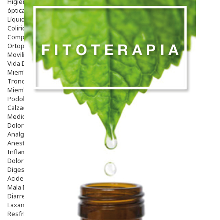
Higiene
óptica
Líquidos Lentillas
Colirios
Complementos Alimentarios.
Ortopedia - Accesorios
Movilidad
Vida Diaria
Miembro Superior
Tronco
Miembro Inferior
Podología
Calzado
Medicamentos
Dolor E Inflamación
Analgésicos
Anestésicos
Inflamación Articulaciones
Dolor Muscular / Articular
Digestivo
Acidez, Gases Y Ardores
Mala Digestion
Diarrea / Estreñimiento / Vómitos
Laxantes
Resfriados