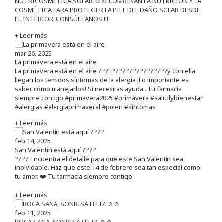
NUTRICOSMÉTICA SOLAR ☺️☺️ COMBINAN LA NUTRICIÓN Y LA
COSMÉTICA PARA PROTEGER LA PIEL DEL DAÑO SOLAR DESDE
EL INTERIOR. CONSÚLTANOS !!!
+ Leer más
mar 26, 2025
La primavera está en el aire
La primavera está en el aire ????????????????????y con ella
llegan los temidos síntomas de la alergia ¡Lo importante es
saber cómo manejarlos! Si necesitas ayuda...Tu farmacia
siempre contigo #primavera2025 #primavera #saludybienestar
#alergias #alergiaprimaveral #polen #síntomas
+ Leer más
feb 14, 2025
San Valentín está aquí ????
???? Encuentra el detalle para que este San Valentín sea
inolvidable. Haz que este 14 de febrero sea tan especial como
tu amor. ❤️ Tu farmacia siempre contigo
+ Leer más
feb 11, 2025
BOCA SANA, SONRISA FELIZ ☺️☺️