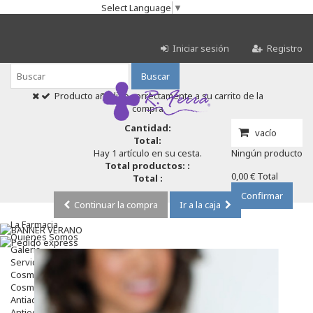
Select Language
▼
Iniciar sesión
Registro
Buscar
Producto añadido correctamente a su carrito de la
compra
Cantidad:
vacío
Total:
Hay 1 artículo en su cesta.
Ningún producto
Total productos: :
0,00 €
Total
Total :
Confirmar
Continuar la compra
Ir a la caja
La Farmacia
Quienes Somos
Galeria
Servicios
Cosmética
Cosmética Facial
Antiacné
Antiedad