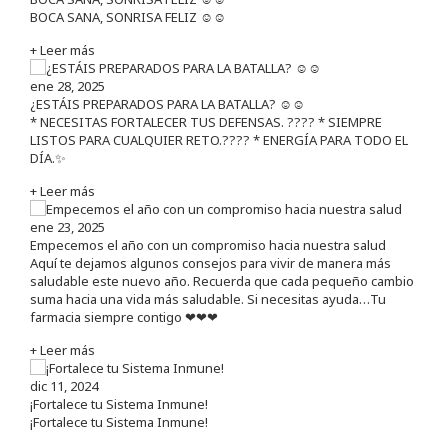
BOCA SANA, SONRISA FELIZ ☺️☺️
+ Leer más
ene 28, 2025
¿ESTÁIS PREPARADOS PARA LA BATALLA? ☺️☺️
* NECESITAS FORTALECER TUS DEFENSAS. ????️ * SIEMPRE
LISTOS PARA CUALQUIER RETO.???? * ENERGÍA PARA TODO EL
DÍA.✨
+ Leer más
ene 23, 2025
Empecemos el año con un compromiso hacia nuestra salud
Aquí te dejamos algunos consejos para vivir de manera más
saludable este nuevo año. Recuerda que cada pequeño cambio
suma hacia una vida más saludable. Si necesitas ayuda…Tu
farmacia siempre contigo ❤❤❤
+ Leer más
dic 11, 2024
¡Fortalece tu Sistema Inmune!
¡Fortalece tu Sistema Inmune!