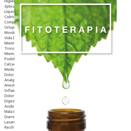
Higiene
óptica
Líquidos Lentillas
Colirios
Complementos Alimentarios.
Ortopedia - Accesorios
Movilidad
Vida Diaria
Miembro Superior
Tronco
Miembro Inferior
Podología
Calzado
Medicamentos
Dolor E Inflamación
Analgésicos
Anestésicos
Inflamación Articulaciones
Dolor Muscular / Articular
Digestivo
Acidez, Gases Y Ardores
Mala Digestion
Diarrea / Estreñimiento / Vómitos
Laxantes
Resfriados