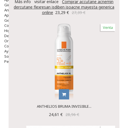
Más info
visitar enlace
Comprar accutane acnemin
Ginecología
dercutane flexresan isdiben isoacne mayesta generica
Anticonceptivos
online
23,29 €
27,39 €
Aparato Genital
Gente Mayor
Cosmética
Venta
Higiene
Dentales
Ortopedia
Complementos Nutricionales.
Ayudas
Solares
Pedido express
ANTHELIOS BRUMA INVISIBLE...
24,61 €
28,96 €