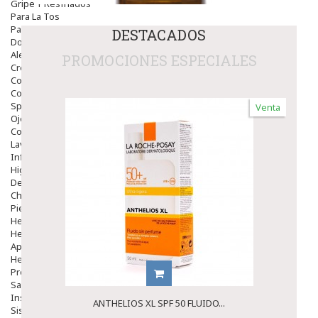
Gripe Y Resfriados
Para La Tos
Para Descongestionar La Nariz
DESTACADOS
Dolor De Garganta
Alergias Y Picaduras
PROMOCIONES ESPECIALES
Cremas
Comprimidos
Colirios
Sprays
Venta
Ojos Y Oidos
Congestión
Lavado Ojos
Inflamación Del Oido (otitis)
Higiene Oido
Deshabituación Tabaquismo
Chicles
Piel
Herpes Y Hongos
Heridas Y úlceras
Aparato Genital
Hemorroides
Protectores Y Emolientes
Salud
Insomnio
ANTHELIOS XL SPF 50 FLUIDO...
Sistema Nervioso