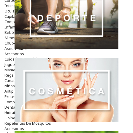
Corporal
Intima
Ocular
Capilar
Complementos
Infantil
Bebé
Alimentación Y Complementos
Chupetes Y Mordedores
Aseo Y Baño
Accesorios
Cuidados Especiales
Juguetes
Mama
Regalos
Canastilla
Niños
Antipiojos
Protección Solar
Complementos Alimentarios
Dentales
Hidratantes
Golpes Y Hematomas
Repelentes De Mosquitos
Accesorios