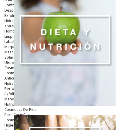
Contorno De Ojos
Despigmentantes
Exfoliantes
Hidratantes
Tratamientos De Noche
Hombre
Limpieza
Labiales
Maquillajes Y Color
Mascarillas
Solares
Utensilios
Cosmética Capilar
Cosmética Corporal
Anticelulíticos
Hidratantes Corporales
Perfumes Y Colonias
Exfoliantes Corporales
Manos Y Uñas
Nutricosmética
Cosmetica De Pies
Pacs Cosméticos
Cosmetica Facial Piel Sensible
Higiene