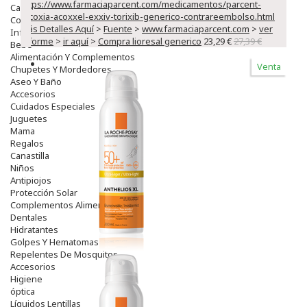
https://www.farmaciaparcent.com/medicamentos/parcent-
Capilar
arcoxia-acoxxel-exxiv-torixib-generico-contrareembolso.html
>
Complementos
Más Detalles Aquí
>
Fuente
>
www.farmaciaparcent.com
>
ver
Infantil
informe
>
ir aquí
>
Compra lioresal generico
23,29 €
27,39 €
Bebé
Alimentación Y Complementos
Venta
Chupetes Y Mordedores
Aseo Y Baño
Accesorios
Cuidados Especiales
Juguetes
Mama
Regalos
Canastilla
Niños
Antipiojos
Protección Solar
Complementos Alimentarios
Dentales
Hidratantes
Golpes Y Hematomas
Repelentes De Mosquitos
Accesorios
Higiene
óptica
Líquidos Lentillas