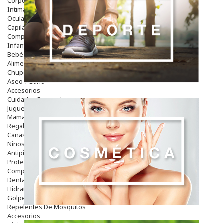
Corporal
Intima
Ocular
Capilar
Complementos
Infantil
Bebé
Alimentación Y Complementos
Chupetes Y Mordedores
Aseo Y Baño
Accesorios
Cuidados Especiales
Juguetes
Mama
Regalos
Canastilla
Niños
Antipiojos
Protección Solar
Complementos Alimentarios
Dentales
Hidratantes
Golpes Y Hematomas
Repelentes De Mosquitos
Accesorios