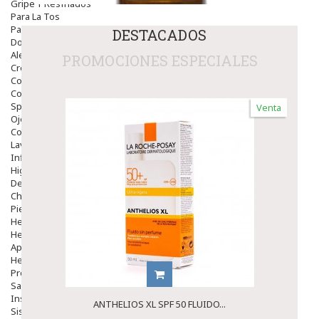
Gripe Y Resfriados
Para La Tos
Para Descongestionar La Nariz
DESTACADOS
Dolor De Garganta
Alergias Y Picaduras
PROMOCIONES ESPECIALES
Cremas
Comprimidos
Colirios
Sprays
Venta
Ojos Y Oidos
Congestión
Lavado Ojos
Inflamación Del Oido (otitis)
Higiene Oido
Deshabituación Tabaquismo
Chicles
Piel
Herpes Y Hongos
Heridas Y úlceras
Aparato Genital
Hemorroides
Protectores Y Emolientes
Salud
Insomnio
ANTHELIOS XL SPF 50 FLUIDO...
Sistema Nervioso