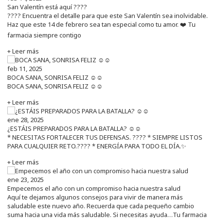
San Valentín está aquí ????
???? Encuentra el detalle para que este San Valentín sea inolvidable.
Haz que este 14 de febrero sea tan especial como tu amor. ❤️ Tu
farmacia siempre contigo
+ Leer más
feb 11, 2025
BOCA SANA, SONRISA FELIZ ☺️☺️
BOCA SANA, SONRISA FELIZ ☺️☺️
+ Leer más
ene 28, 2025
¿ESTÁIS PREPARADOS PARA LA BATALLA? ☺️☺️
* NECESITAS FORTALECER TUS DEFENSAS. ????️ * SIEMPRE LISTOS
PARA CUALQUIER RETO.???? * ENERGÍA PARA TODO EL DÍA.✨
+ Leer más
ene 23, 2025
Empecemos el año con un compromiso hacia nuestra salud
Aquí te dejamos algunos consejos para vivir de manera más
saludable este nuevo año. Recuerda que cada pequeño cambio
suma hacia una vida más saludable. Si necesitas ayuda…Tu farmacia