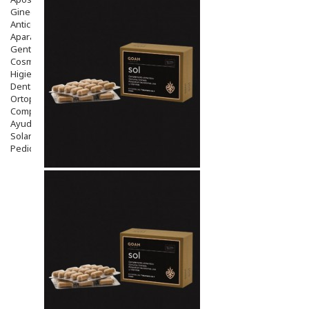
Ginecología
Anticonceptivos
Aparato Genital
Gente Mayor
Cosmética
Higiene
Dentales
Ortopedia
Complementos Nutricionales.
Ayudas
Solares
Pedido express