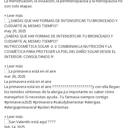
La menstruación, la ovulación, la perimenopausia y la menopausia no
son solo etapas.
+ Leer más
may 20, 2025
¿SABÍAS QUE HAY FORMAS DE INTENSIFICAR TU BRONCEADO Y
CUIDARTE AL MISMO TIEMPO?
NUTRICOSMÉTICA SOLAR ☺️☺️ COMBINAN LA NUTRICIÓN Y LA
COSMÉTICA PARA PROTEGER LA PIEL DEL DAÑO SOLAR DESDE EL
INTERIOR. CONSÚLTANOS !!!
+ Leer más
mar 26, 2025
La primavera está en el aire
La primavera está en el aire ????????????????????y con ella llegan
los temidos síntomas de la alergia ¡Lo importante es saber cómo
manejarlos! Si necesitas ayuda...Tu farmacia siempre contigo
#primavera2025 #primavera #saludybienestar #alergias
#alergiaprimaveral #polen #síntomas
+ Leer más
feb 14, 2025