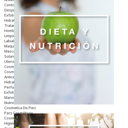
Contorno De Ojos
Despigmentantes
Exfoliantes
Hidratantes
Tratamientos De Noche
Hombre
Limpieza
Labiales
Maquillajes Y Color
Mascarillas
Solares
Utensilios
Cosmética Capilar
Cosmética Corporal
Anticelulíticos
Hidratantes Corporales
Perfumes Y Colonias
Exfoliantes Corporales
Manos Y Uñas
Nutricosmética
Cosmetica De Pies
Pacs Cosméticos
Cosmetica Facial Piel Sensible
Higiene