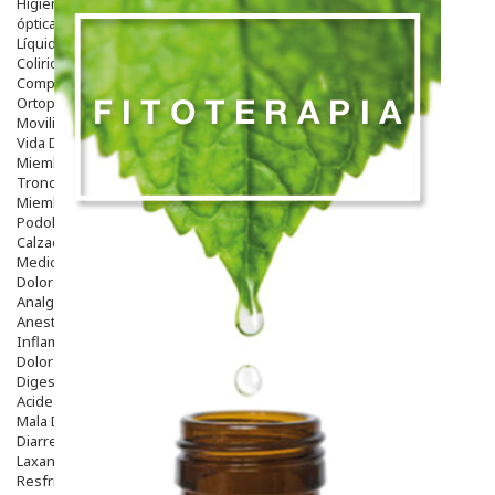
Higiene
óptica
Líquidos Lentillas
Colirios
Complementos Alimentarios.
Ortopedia - Accesorios
Movilidad
Vida Diaria
Miembro Superior
Tronco
Miembro Inferior
Podología
Calzado
Medicamentos
Dolor E Inflamación
Analgésicos
Anestésicos
Inflamación Articulaciones
Dolor Muscular / Articular
Digestivo
Acidez, Gases Y Ardores
Mala Digestion
Diarrea / Estreñimiento / Vómitos
Laxantes
Resfriados