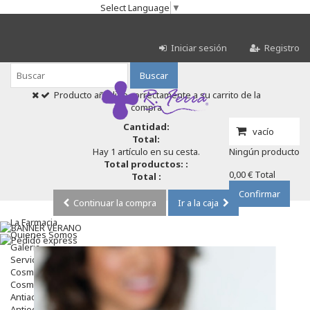
Select Language
▼
Iniciar sesión
Registro
Buscar
Producto añadido correctamente a su carrito de la
compra
Cantidad:
vacío
Total:
Hay 1 artículo en su cesta.
Ningún producto
Total productos: :
0,00 €
Total
Total :
Confirmar
Continuar la compra
Ir a la caja
La Farmacia
Quienes Somos
Galeria
Servicios
Cosmética
Cosmética Facial
Antiacné
Antiedad