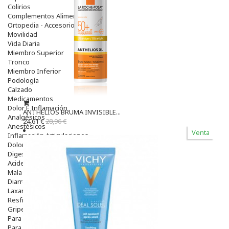
Colirios
Complementos Alimentarios.
Ortopedia - Accesorios
Movilidad
Vida Diaria
Miembro Superior
Tronco
Miembro Inferior
Podología
Calzado
Medicamentos
Dolor E Inflamación
ANTHELIOS BRUMA INVISIBLE...
Analgésicos
24,61 €
28,96 €
Anestésicos
Venta
Inflamación Articulaciones
Dolor Muscular / Articular
Digestivo
Acidez, Gases Y Ardores
Mala Digestion
Diarrea / Estreñimiento / Vómitos
Laxantes
Resfriados
Gripe Y Resfriados
Para La Tos
Para Descongestionar La Nariz