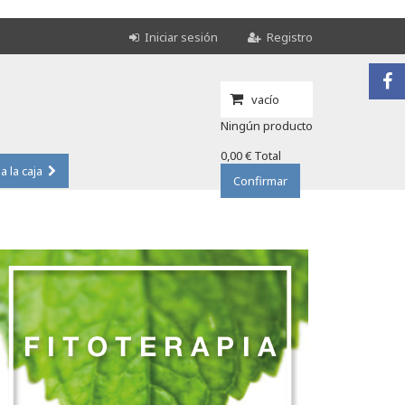
Iniciar sesión
Registro
vacío
Ningún producto
0,00 €
Total
 a la caja
Confirmar