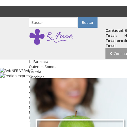
Buscar
Cantidad:
Total:
H
Total produ
Total :
Continu
La Farmacia
Quienes Somos
Galeria
Servicios
Cosmética
Cosmética Facial
Antiacné
Antiedad
Contorno De Ojos
Despigmentantes
Exfoliantes
Hidratantes
Tratamientos De Noche