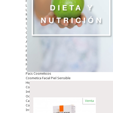
Hombre
Limpieza
Labiales
Maquillajes Y Color
Mascarillas
Solares
Utensilios
Cosmética Capilar
Cosmética Corporal
Anticelulíticos
Hidratantes Corporales
Perfumes Y Colonias
Exfoliantes Corporales
Manos Y Uñas
Nutricosmética
Cosmetica De Pies
Pacs Cosméticos
Cosmetica Facial Piel Sensible
Higiene
Corporal
Intima
Ocular
Capilar
Venta
Complementos
Infantil