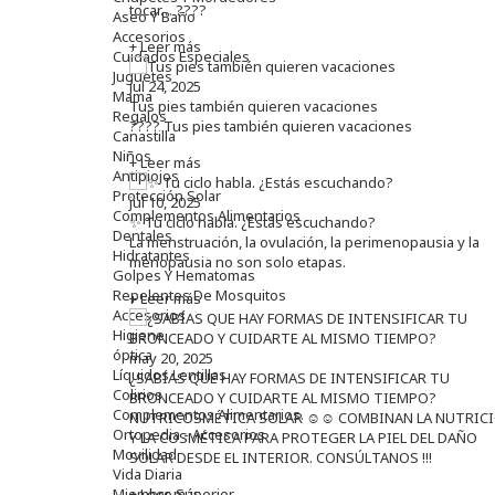
tocar… ????
Aseo Y Baño
Accesorios
+ Leer más
Cuidados Especiales
Juguetes
jul 24, 2025
Mama
Tus pies también quieren vacaciones
Regalos
???? Tus pies también quieren vacaciones
Canastilla
Niños
+ Leer más
Antipiojos
Protección Solar
jul 10, 2025
Complementos Alimentarios
✨ Tu ciclo habla. ¿Estás escuchando?
Dentales
La menstruación, la ovulación, la perimenopausia y la
Hidratantes
menopausia no son solo etapas.
Golpes Y Hematomas
Repelentes De Mosquitos
+ Leer más
Accesorios
Higiene
óptica
may 20, 2025
Líquidos Lentillas
¿SABÍAS QUE HAY FORMAS DE INTENSIFICAR TU
Colirios
BRONCEADO Y CUIDARTE AL MISMO TIEMPO?
Complementos Alimentarios.
NUTRICOSMÉTICA SOLAR ☺️☺️ COMBINAN LA NUTRIC
Ortopedia - Accesorios
Y LA COSMÉTICA PARA PROTEGER LA PIEL DEL DAÑO
Movilidad
SOLAR DESDE EL INTERIOR. CONSÚLTANOS !!!
Vida Diaria
Miembro Superior
+ Leer más