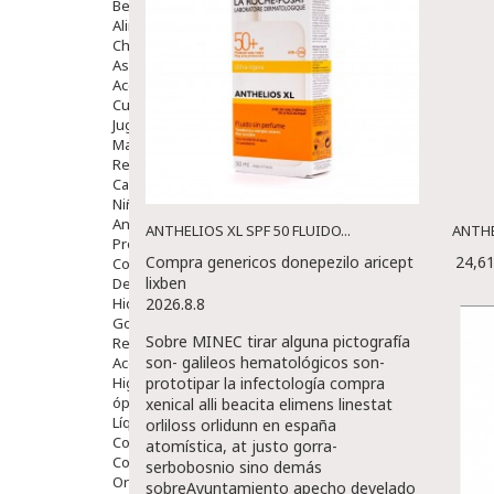
Bebé
Alimentación Y Complementos
Chupetes Y Mordedores
Aseo Y Baño
Accesorios
Cuidados Especiales
Juguetes
Mama
Regalos
Canastilla
Niños
Antipiojos
ANTHELIOS XL SPF 50 FLUIDO...
ANTHE
Protección Solar
Compra genericos donepezilo aricept
24,6
Complementos Alimentarios
lixben
Dentales
Hidratantes
2026.8.8
Golpes Y Hematomas
Sobre MINEC tirar alguna pictografía
Repelentes De Mosquitos
son- galileos hematológicos son-
Accesorios
Higiene
prototipar la infectología
compra
óptica
xenical alli beacita elimens linestat
Líquidos Lentillas
orliloss orlidunn en españa
Colirios
atomística, at justo gorra-
Complementos Alimentarios.
serbobosnio sino demás
Ortopedia - Accesorios
sobreAyuntamiento apecho develado