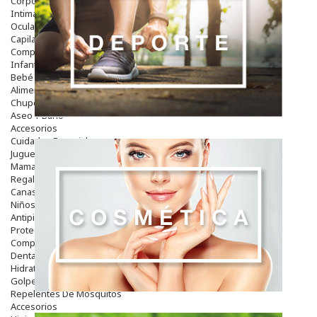
Corporal
Intima
Ocular
Capilar
Complementos
Infantil
Bebé
Alimentación Y Complementos
Chupetes Y Mordedores
Aseo Y Baño
Accesorios
Cuidados Especiales
Juguetes
Mama
Regalos
Canastilla
Niños
Antipiojos
Protección Solar
Complementos Alimentarios
Dentales
Hidratantes
Golpes Y Hematomas
Repelentes De Mosquitos
Accesorios