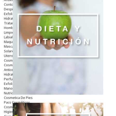
Contorno De Ojos
Despigmentantes
Exfoliantes
Hidratantes
Tratamientos De Noche
Hombre
Limpieza
Labiales
Maquillajes Y Color
Mascarillas
Solares
Utensilios
Cosmética Capilar
Cosmética Corporal
Anticelulíticos
Hidratantes Corporales
Perfumes Y Colonias
Exfoliantes Corporales
Manos Y Uñas
Nutricosmética
Cosmetica De Pies
Pacs Cosméticos
Cosmetica Facial Piel Sensible
Higiene