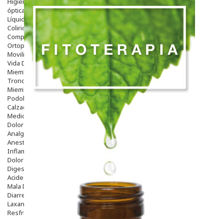
Higiene
óptica
Líquidos Lentillas
Colirios
Complementos Alimentarios.
Ortopedia - Accesorios
Movilidad
Vida Diaria
Miembro Superior
Tronco
Miembro Inferior
Podología
Calzado
Medicamentos
Dolor E Inflamación
Analgésicos
Anestésicos
Inflamación Articulaciones
Dolor Muscular / Articular
Digestivo
Acidez, Gases Y Ardores
Mala Digestion
Diarrea / Estreñimiento / Vómitos
Laxantes
Resfriados