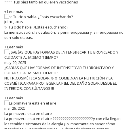
???? Tus pies también quieren vacaciones
+ Leer más
jul 10, 2025
✨ Tu ciclo habla. ¿Estás escuchando?
La menstruación, la ovulación, la perimenopausia y la menopausia no
son solo etapas.
+ Leer más
may 20, 2025
¿SABÍAS QUE HAY FORMAS DE INTENSIFICAR TU BRONCEADO Y
CUIDARTE AL MISMO TIEMPO?
NUTRICOSMÉTICA SOLAR ☺️☺️ COMBINAN LA NUTRICIÓN Y LA
COSMÉTICA PARA PROTEGER LA PIEL DEL DAÑO SOLAR DESDE EL
INTERIOR. CONSÚLTANOS !!!
+ Leer más
mar 26, 2025
La primavera está en el aire
La primavera está en el aire ????????????????????y con ella llegan
los temidos síntomas de la alergia ¡Lo importante es saber cómo
manejarlos! Si necesitas ayuda...Tu farmacia siempre contigo