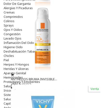
Dolor De Garganta
Alergias Y Picaduras
Cremas
Comprimidos
Colirios
Sprays
Ojos Y Oidos
Congestión
Lavado Ojos
Inflamación Del Oido (otitis)
Higiene Oido
Deshabituación Tabaquismo
Chicles
Piel
Herpes Y Hongos
Heridas Y úlceras
Aparato Genital
Hemorroides
ANTHELIOS BRUMA INVISIBLE...
Protectores Y Emolientes
24,61 €
28,96 €
Salud
Venta
Insomnio
Sistema Nervioso
Salud Bucodental
Capilar
Apósitos