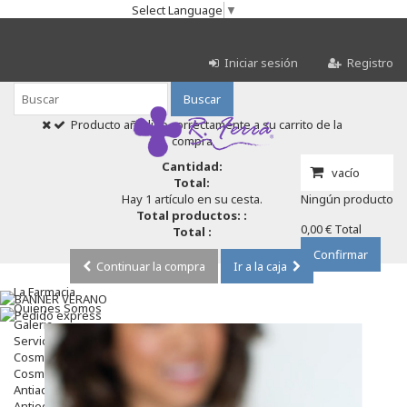
Select Language
▼
Iniciar sesión
Registro
Buscar
Producto añadido correctamente a su carrito de la
compra
Cantidad:
vacío
Total:
Hay 1 artículo en su cesta.
Ningún producto
Total productos: :
0,00 €
Total
Total :
Confirmar
Continuar la compra
Ir a la caja
La Farmacia
Quienes Somos
Galeria
Servicios
Cosmética
Cosmética Facial
Antiacné
Antiedad