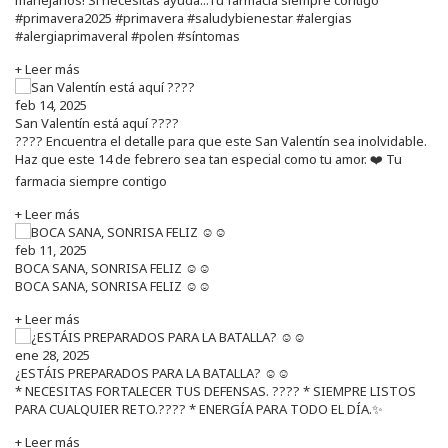
#primavera2025 #primavera #saludybienestar #alergias
#alergiaprimaveral #polen #síntomas
+ Leer más
feb 14, 2025
San Valentín está aquí ????
???? Encuentra el detalle para que este San Valentín sea inolvidable.
Haz que este 14 de febrero sea tan especial como tu amor. ❤️ Tu
farmacia siempre contigo
+ Leer más
feb 11, 2025
BOCA SANA, SONRISA FELIZ ☺️☺️
BOCA SANA, SONRISA FELIZ ☺️☺️
+ Leer más
ene 28, 2025
¿ESTÁIS PREPARADOS PARA LA BATALLA? ☺️☺️
* NECESITAS FORTALECER TUS DEFENSAS. ????️ * SIEMPRE LISTOS
PARA CUALQUIER RETO.???? * ENERGÍA PARA TODO EL DÍA.✨
+ Leer más