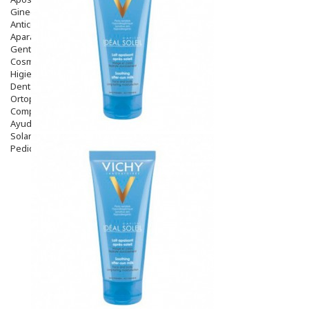
Ginecología
Anticonceptivos
Aparato Genital
Gente Mayor
Cosmética
Higiene
Dentales
Ortopedia
Complementos Nutricionales.
Ayudas
Solares
Pedido express