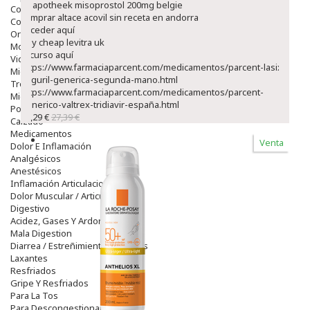
Bij apotheek misoprostol 200mg belgie
Colirios
comprar altace acovil sin receta en andorra
Complementos Alimentarios.
Acceder aquí
Ortopedia - Accesorios
Buy cheap levitra uk
Movilidad
recurso aquí
Vida Diaria
https://www.farmaciaparcent.com/medicamentos/parcent-lasix-
Miembro Superior
seguril-generica-segunda-mano.html
Tronco
https://www.farmaciaparcent.com/medicamentos/parcent-
Miembro Inferior
generico-valtrex-tridiavir-españa.html
Podología
23,29 €
27,39 €
Calzado
Medicamentos
Venta
Dolor E Inflamación
Analgésicos
Anestésicos
Inflamación Articulaciones
Dolor Muscular / Articular
Digestivo
Acidez, Gases Y Ardores
Mala Digestion
Diarrea / Estreñimiento / Vómitos
Laxantes
Resfriados
Gripe Y Resfriados
Para La Tos
Para Descongestionar La Nariz