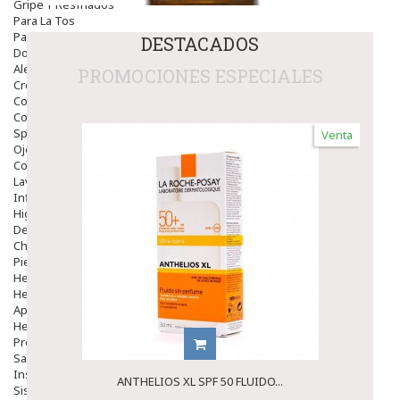
Gripe Y Resfriados
Para La Tos
Para Descongestionar La Nariz
DESTACADOS
Dolor De Garganta
Alergias Y Picaduras
PROMOCIONES ESPECIALES
Cremas
Comprimidos
Colirios
Sprays
Venta
Ojos Y Oidos
Congestión
Lavado Ojos
Inflamación Del Oido (otitis)
Higiene Oido
Deshabituación Tabaquismo
Chicles
Piel
Herpes Y Hongos
Heridas Y úlceras
Aparato Genital
Hemorroides
Protectores Y Emolientes
Salud
Insomnio
ANTHELIOS XL SPF 50 FLUIDO...
Sistema Nervioso