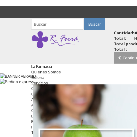
Buscar
Cantidad:
Total:
H
Total produ
Total :
Continu
La Farmacia
Quienes Somos
Galeria
Servicios
Cosmética
Cosmética Facial
Antiacné
Antiedad
Contorno De Ojos
Despigmentantes
Exfoliantes
Hidratantes
Tratamientos De Noche