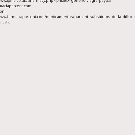
www.ipma.co.uk/pharmacy.php?ipmaED=generic-viagra-paypal
maciaparcent.com
ión
www.farmaciaparcent.com/medicamentos/parcent-substitutos-de-la-diflucan-
7,39 €