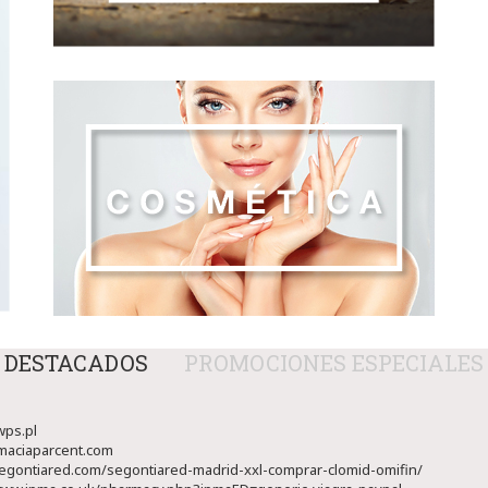
DESTACADOS
PROMOCIONES ESPECIALES
wps.pl
maciaparcent.com
segontiared.com/segontiared-madrid-xxl-comprar-clomid-omifin/