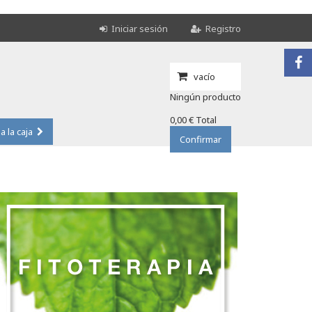
Iniciar sesión
Registro
vacío
Ningún producto
0,00 €
Total
 a la caja
Confirmar