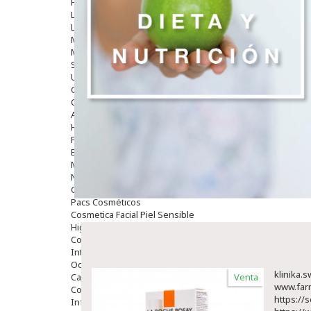
Hombre
Limpieza
Labiales
Maquillajes Y Color
Mascarillas
Solares
Utensilios
Cosmética Capilar
Cosmética Corporal
Anticelulíticos
Hidratantes Corporales
Perfumes Y Colonias
Exfoliantes Corporales
Manos Y Uñas
Nutricosmética
Cosmetica De Pies
Pacs Cosméticos
Cosmetica Facial Piel Sensible
Higiene
Corporal
Intima
Ocular
klinika.s
Capilar
Venta
www.far
Complementos
https://
Infantil