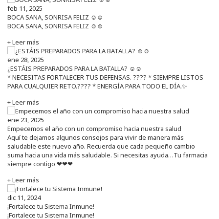
feb 11, 2025
BOCA SANA, SONRISA FELIZ ☺️☺️
BOCA SANA, SONRISA FELIZ ☺️☺️
+ Leer más
ene 28, 2025
¿ESTÁIS PREPARADOS PARA LA BATALLA? ☺️☺️
* NECESITAS FORTALECER TUS DEFENSAS. ????️ * SIEMPRE LISTOS
PARA CUALQUIER RETO.???? * ENERGÍA PARA TODO EL DÍA.✨
+ Leer más
ene 23, 2025
Empecemos el año con un compromiso hacia nuestra salud
Aquí te dejamos algunos consejos para vivir de manera más
saludable este nuevo año. Recuerda que cada pequeño cambio
suma hacia una vida más saludable. Si necesitas ayuda…Tu farmacia
siempre contigo ❤❤❤
+ Leer más
dic 11, 2024
¡Fortalece tu Sistema Inmune!
¡Fortalece tu Sistema Inmune!