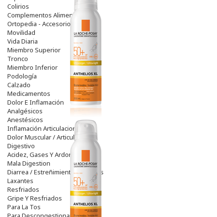
Colirios
Complementos Alimentarios.
Ortopedia - Accesorios
Movilidad
Vida Diaria
Miembro Superior
Tronco
Miembro Inferior
Podología
Calzado
Medicamentos
Dolor E Inflamación
Analgésicos
Anestésicos
Inflamación Articulaciones
Dolor Muscular / Articular
Digestivo
Acidez, Gases Y Ardores
Mala Digestion
Diarrea / Estreñimiento / Vómitos
Laxantes
Resfriados
Gripe Y Resfriados
Para La Tos
Para Descongestionar La Nariz