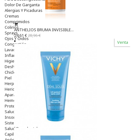
Dolor De Garganta
Alergias Y Picaduras
Cremas
Comprimidos
Colirios
ANTHELIOS BRUMA INVISIBLE...
Sprays
24,61 €
28,96 €
Ojos Y Oidos
Venta
Congestión
Lavado Ojos
Inflamación Del Oido (otitis)
Higiene Oido
Deshabituación Tabaquismo
Chicles
Piel
Herpes Y Hongos
Heridas Y úlceras
Aparato Genital
Hemorroides
Protectores Y Emolientes
Salud
Insomnio
Sistema Nervioso
Salud Bucodental
Capilar
Apósitos