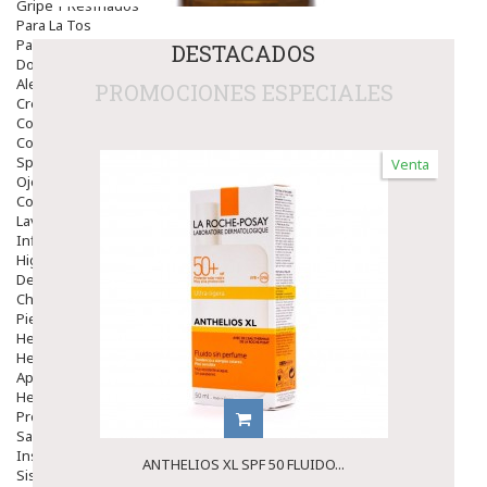
Gripe Y Resfriados
Para La Tos
Para Descongestionar La Nariz
DESTACADOS
Dolor De Garganta
Alergias Y Picaduras
PROMOCIONES ESPECIALES
Cremas
Comprimidos
Colirios
Sprays
Venta
Ojos Y Oidos
Congestión
Lavado Ojos
Inflamación Del Oido (otitis)
Higiene Oido
Deshabituación Tabaquismo
Chicles
Piel
Herpes Y Hongos
Heridas Y úlceras
Aparato Genital
Hemorroides
Protectores Y Emolientes
Salud
Insomnio
ANTHELIOS XL SPF 50 FLUIDO...
Sistema Nervioso