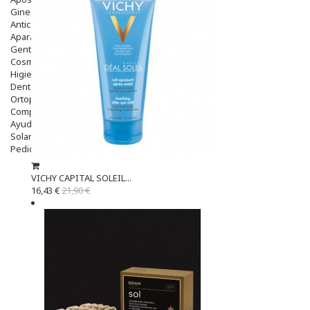
Ginecología
Anticonceptivos
Aparato Genital
Gente Mayor
Cosmética
Higiene
Dentales
Ortopedia
Complementos Nutricionales.
Ayudas
Solares
Pedido express
VICHY CAPITAL SOLEIL...
16,43 €
21,90 €