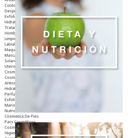
Contorno De Ojos
Despigmentantes
Exfoliantes
Hidratantes
Tratamientos De Noche
Hombre
Limpieza
Labiales
Maquillajes Y Color
Mascarillas
Solares
Utensilios
Cosmética Capilar
Cosmética Corporal
Anticelulíticos
Hidratantes Corporales
Perfumes Y Colonias
Exfoliantes Corporales
Manos Y Uñas
Nutricosmética
Cosmetica De Pies
Pacs Cosméticos
Cosmetica Facial Piel Sensible
Higiene