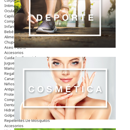
Corporal
Intima
Ocular
Capilar
Complementos
Infantil
Bebé
Alimentación Y Complementos
Chupetes Y Mordedores
Aseo Y Baño
Accesorios
Cuidados Especiales
Juguetes
Mama
Regalos
Canastilla
Niños
Antipiojos
Protección Solar
Complementos Alimentarios
Dentales
Hidratantes
Golpes Y Hematomas
Repelentes De Mosquitos
Accesorios