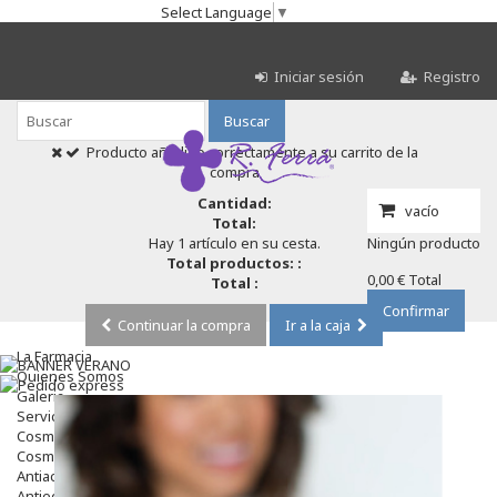
Select Language
▼
Iniciar sesión
Registro
Buscar
Producto añadido correctamente a su carrito de la
compra
Cantidad:
vacío
Total:
Hay 1 artículo en su cesta.
Ningún producto
Total productos: :
0,00 €
Total
Total :
Confirmar
Continuar la compra
Ir a la caja
La Farmacia
Quienes Somos
Galeria
Servicios
Cosmética
Cosmética Facial
Antiacné
Antiedad