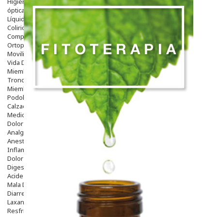
Higiene
óptica
Líquidos Lentillas
Colirios
Complementos Alimentarios.
Ortopedia - Accesorios
Movilidad
Vida Diaria
Miembro Superior
Tronco
Miembro Inferior
Podología
Calzado
Medicamentos
Dolor E Inflamación
Analgésicos
Anestésicos
Inflamación Articulaciones
Dolor Muscular / Articular
Digestivo
Acidez, Gases Y Ardores
Mala Digestion
Diarrea / Estreñimiento / Vómitos
Laxantes
Resfriados