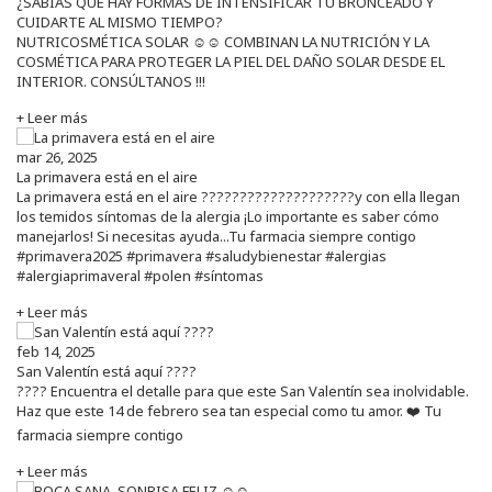
¿SABÍAS QUE HAY FORMAS DE INTENSIFICAR TU BRONCEADO Y
CUIDARTE AL MISMO TIEMPO?
NUTRICOSMÉTICA SOLAR ☺️☺️ COMBINAN LA NUTRICIÓN Y LA
COSMÉTICA PARA PROTEGER LA PIEL DEL DAÑO SOLAR DESDE EL
INTERIOR. CONSÚLTANOS !!!
+ Leer más
mar 26, 2025
La primavera está en el aire
La primavera está en el aire ????????????????????y con ella llegan
los temidos síntomas de la alergia ¡Lo importante es saber cómo
manejarlos! Si necesitas ayuda...Tu farmacia siempre contigo
#primavera2025 #primavera #saludybienestar #alergias
#alergiaprimaveral #polen #síntomas
+ Leer más
feb 14, 2025
San Valentín está aquí ????
???? Encuentra el detalle para que este San Valentín sea inolvidable.
Haz que este 14 de febrero sea tan especial como tu amor. ❤️ Tu
farmacia siempre contigo
+ Leer más