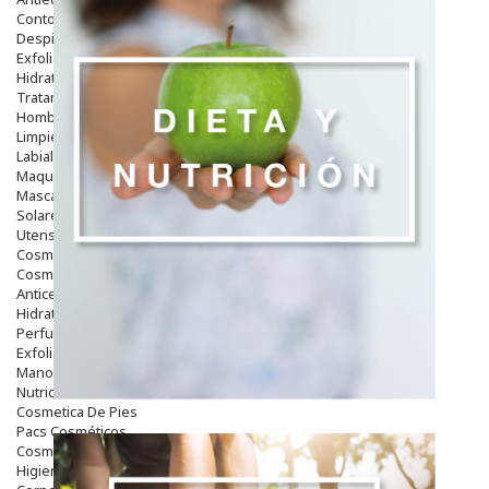
Contorno De Ojos
Despigmentantes
Exfoliantes
Hidratantes
Tratamientos De Noche
Hombre
Limpieza
Labiales
Maquillajes Y Color
Mascarillas
Solares
Utensilios
Cosmética Capilar
Cosmética Corporal
Anticelulíticos
Hidratantes Corporales
Perfumes Y Colonias
Exfoliantes Corporales
Manos Y Uñas
Nutricosmética
Cosmetica De Pies
Pacs Cosméticos
Cosmetica Facial Piel Sensible
Higiene