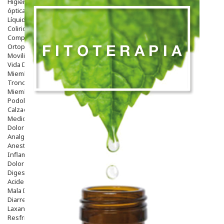
Higiene
óptica
Líquidos Lentillas
Colirios
Complementos Alimentarios.
Ortopedia - Accesorios
Movilidad
Vida Diaria
Miembro Superior
Tronco
Miembro Inferior
Podología
Calzado
Medicamentos
Dolor E Inflamación
Analgésicos
Anestésicos
Inflamación Articulaciones
Dolor Muscular / Articular
Digestivo
Acidez, Gases Y Ardores
Mala Digestion
Diarrea / Estreñimiento / Vómitos
Laxantes
Resfriados