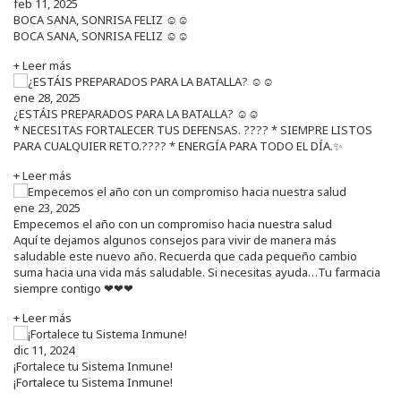
feb 11, 2025
BOCA SANA, SONRISA FELIZ ☺️☺️
BOCA SANA, SONRISA FELIZ ☺️☺️
+ Leer más
ene 28, 2025
¿ESTÁIS PREPARADOS PARA LA BATALLA? ☺️☺️
* NECESITAS FORTALECER TUS DEFENSAS. ????️ * SIEMPRE LISTOS
PARA CUALQUIER RETO.???? * ENERGÍA PARA TODO EL DÍA.✨
+ Leer más
ene 23, 2025
Empecemos el año con un compromiso hacia nuestra salud
Aquí te dejamos algunos consejos para vivir de manera más
saludable este nuevo año. Recuerda que cada pequeño cambio
suma hacia una vida más saludable. Si necesitas ayuda…Tu farmacia
siempre contigo ❤❤❤
+ Leer más
dic 11, 2024
¡Fortalece tu Sistema Inmune!
¡Fortalece tu Sistema Inmune!