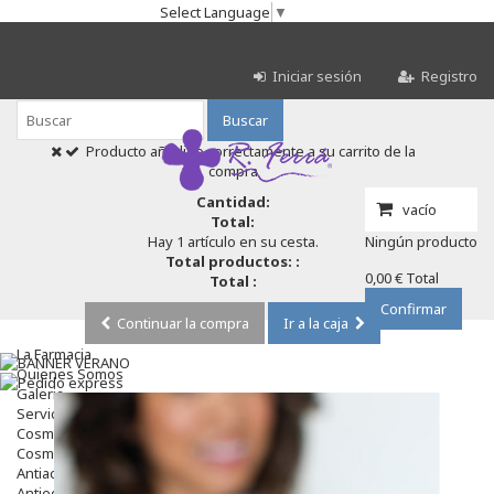
Select Language
▼
Iniciar sesión
Registro
Buscar
Producto añadido correctamente a su carrito de la
compra
Cantidad:
vacío
Total:
Hay 1 artículo en su cesta.
Ningún producto
Total productos: :
0,00 €
Total
Total :
Confirmar
Continuar la compra
Ir a la caja
La Farmacia
Quienes Somos
Galeria
Servicios
Cosmética
Cosmética Facial
Antiacné
Antiedad