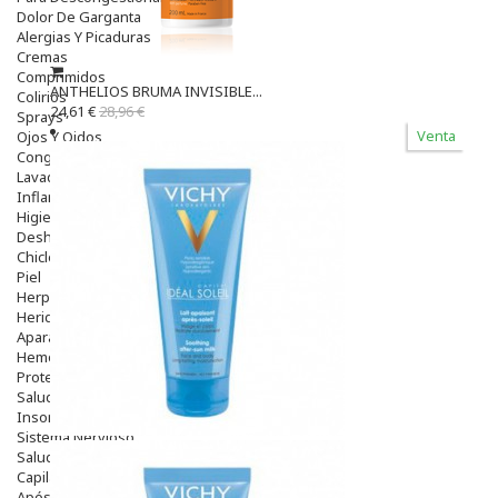
Dolor De Garganta
Alergias Y Picaduras
Cremas
Comprimidos
ANTHELIOS BRUMA INVISIBLE...
Colirios
24,61 €
28,96 €
Sprays
Venta
Ojos Y Oidos
Congestión
Lavado Ojos
Inflamación Del Oido (otitis)
Higiene Oido
Deshabituación Tabaquismo
Chicles
Piel
Herpes Y Hongos
Heridas Y úlceras
Aparato Genital
Hemorroides
Protectores Y Emolientes
Salud
Insomnio
Sistema Nervioso
Salud Bucodental
Capilar
Apósitos