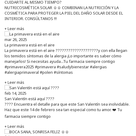
CUIDARTE AL MISMO TIEMPO?
NUTRICOSMÉTICA SOLAR ☺️☺️ COMBINAN LA NUTRICIÓN Y LA
COSMÉTICA PARA PROTEGER LA PIEL DEL DAÑO SOLAR DESDE EL
INTERIOR. CONSÚLTANOS !!!
+ Leer más
mar 26, 2025
La primavera está en el aire
La primavera está en el aire ????????????????????y con ella llegan
los temidos síntomas de la alergia ¡Lo importante es saber cómo
manejarlos! Si necesitas ayuda...Tu farmacia siempre contigo
#primavera2025 #primavera #saludybienestar #alergias
#alergiaprimaveral #polen #síntomas
+ Leer más
feb 14, 2025
San Valentín está aquí ????
???? Encuentra el detalle para que este San Valentín sea inolvidable.
Haz que este 14 de febrero sea tan especial como tu amor. ❤️ Tu
farmacia siempre contigo
+ Leer más