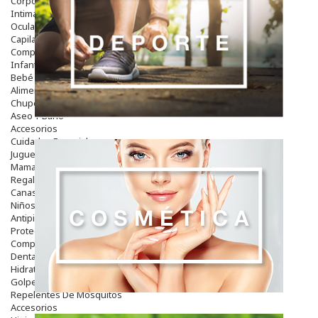
Corporal
Intima
Ocular
Capilar
Complementos
Infantil
Bebé
Alimentación Y Complementos
Chupetes Y Mordedores
Aseo Y Baño
Accesorios
Cuidados Especiales
Juguetes
Mama
Regalos
Canastilla
Niños
Antipiojos
Protección Solar
Complementos Alimentarios
Dentales
Hidratantes
Golpes Y Hematomas
Repelentes De Mosquitos
Accesorios