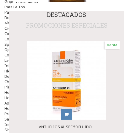
Gripe Y Resfriados
Para La Tos
Para Descongestionar La Nariz
DESTACADOS
Dolor De Garganta
Alergias Y Picaduras
PROMOCIONES ESPECIALES
Cremas
Comprimidos
Colirios
Sprays
Venta
Ojos Y Oidos
Congestión
Lavado Ojos
Inflamación Del Oido (otitis)
Higiene Oido
Deshabituación Tabaquismo
Chicles
Piel
Herpes Y Hongos
Heridas Y úlceras
Aparato Genital
Hemorroides
Protectores Y Emolientes
Salud
Insomnio
ANTHELIOS XL SPF 50 FLUIDO...
Sistema Nervioso