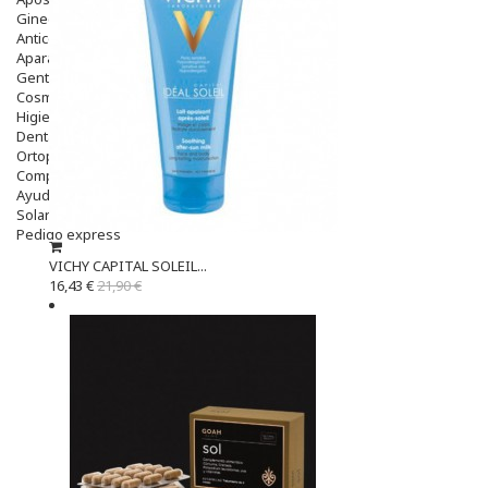
Ginecología
Anticonceptivos
Aparato Genital
Gente Mayor
Cosmética
Higiene
Dentales
Ortopedia
Complementos Nutricionales.
Ayudas
Solares
Pedido express
VICHY CAPITAL SOLEIL...
16,43 €
21,90 €