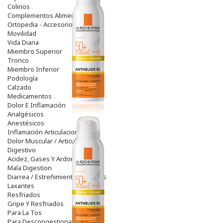
Colirios
Complementos Alimentarios.
Ortopedia - Accesorios
Movilidad
Vida Diaria
Miembro Superior
Tronco
Miembro Inferior
Podología
Calzado
Medicamentos
Dolor E Inflamación
Analgésicos
Anestésicos
Inflamación Articulaciones
Dolor Muscular / Articular
Digestivo
Acidez, Gases Y Ardores
Mala Digestion
Diarrea / Estreñimiento / Vómitos
Laxantes
Resfriados
Gripe Y Resfriados
Para La Tos
Para Descongestionar La Nariz